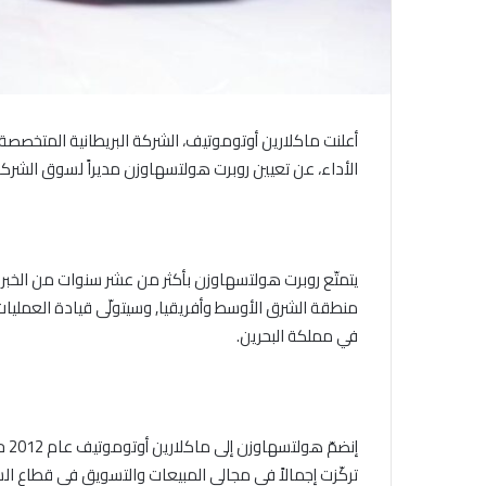
أعلنت ماكلارين أوتوموتيف، الشركة البريطانية المتخصصة ف
الأداء، عن تعيين روبرت هولتسهاوزن مديراً لسوق الشرك
يتمتّع روبرت هولتسهاوزن بأكثر من عشر سنوات من الخ
منطقة الشرق الأوسط وأفريقيا, وسيتولّى قيادة العمليات
في مملكة البحرين.
إنض
تركّزت إجمالاً في مجالي المبيعات والتسويق في قطاع السي