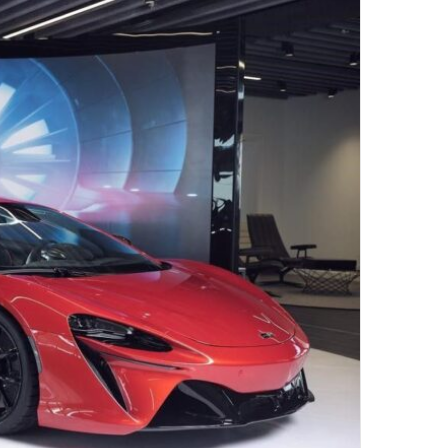
د
ا
إ
ل
ك
ت
ر
و
ن
ي
ا