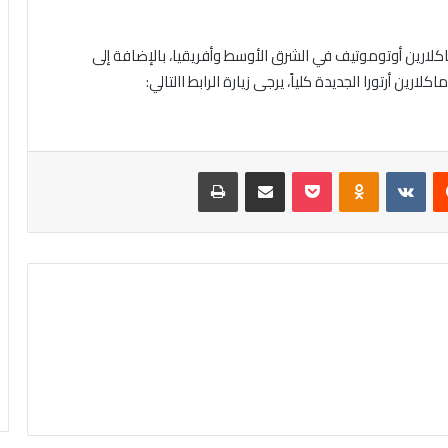
كلارين أوتوموتيف في الشرق الأوسط وأفريقيا، بالإضافة إلى
ارين أرتورا الجديدة كلياً، يرجى زيارة الرابط االتالي:
‏Reddit
‏VKontakte
Odnoklassniki
بوكيت
مشاركة عبر البريد
طباعة