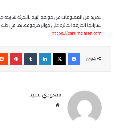
للمزيد من المعلومات عن مواقع البيع بالتجزئة لشركة ما
سياراتها الخارقة الحائزة على جوائز مرموقة، بما في ذلك ماكل
https://cars.mclaren.com
فيسبوك
X
لينكدإن
‏Tumblr
بينتيريست
شاركها
سعودي سبيد
مو
قع
الوي
ب