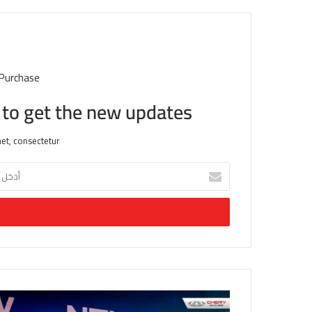
 Purchase
t to get the new updates!
et, consectetur.
أ
د
خ
ل
ب
ر
ي
د
ك
ا