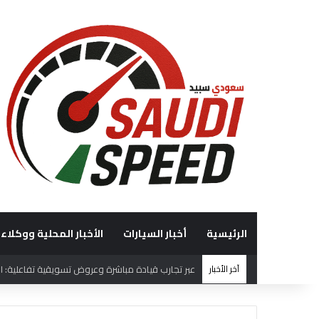
الرئيسية
أخبار السيارات
الأخبار المحلية ووكلاء 
آخر الأخبار
“الوعلان للتجارة” تحصد جائزة “شريك إرث التميّز” في قمة “شركاء هيونداي لعام 2026” ت