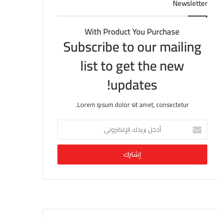
Newsletter
With Product You Purchase
Subscribe to our mailing
list to get the new
updates!
Lorem ipsum dolor sit amet, consectetur.
أ
د
خ
ل
ب
ر
ي
د
ك
ا