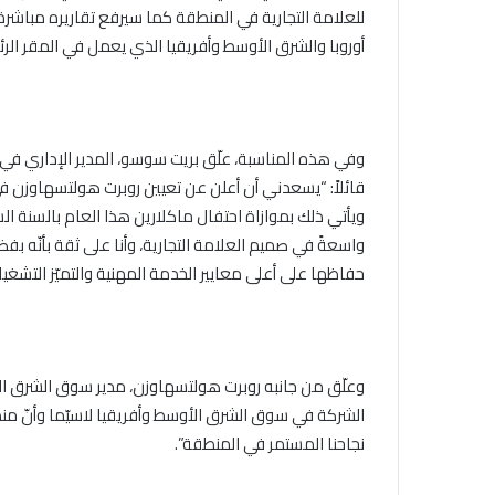
للعلامة التجارية في المنطقة كما سيرفع تقاريره مباشرة
أوروبا والشرق الأوسط وأفريقيا الذي يعمل في المقر الر
وفي هذه المناسبة، علّق بريت سوسو، المدير الإداري في 
قائلاً: “يسعدني أن أعلن عن تعيين روبرت هولتسهاوزن
ويأتي ذلك بموازاة احتفال ماكلارين هذا العام بالسنة ال
واسعةً في صميم العلامة التجارية، وأنا على ثقة بأنّه بف
حفاظها على أعلى معايير الخدمة المهنية والتميّز التشغيلي
وعلّق من جانبه روبرت هولتسهاوزن، مدير سوق الشرق الأوسط
الشركة في سوق الشرق الأوسط وأفريقيا لاسيّما وأنّ منط
نجاحنا المستمر في المنطقة”.