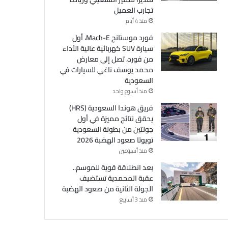
تجارب العميل
منذ 4 أيام
فورد موستانج Mach-E، أول
سيارة SUV كهربائية عالية الأداء
من فورد، تصل إلى معارض
محمد يوسف ناغي للسيارات في
السعودية
منذ أسبوع واحد
فريق هوندا السعودية (HRS)
يحقق نتائج مميزة في أول
جولتين من بطولة السعودية
تويوتا صعود الهضبة 2026
منذ أسبوعين
بعد انطلاقة قوية للموسم..
عقبة المحمدية تستضيف
الجولة الثانية من صعود الهضبة
منذ 3 أسابيع