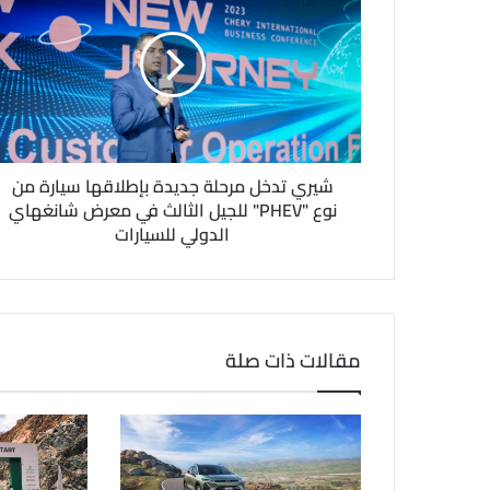
ل
إ
ل
ك
ت
ر
و
ن
شيري تدخل مرحلة جديدة بإطلاقها سيارة من
ي
نوع "PHEV" للجيل الثالث في معرض شانغهاي
الدولي للسيارات
مقالات ذات صلة