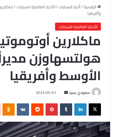
الرئيسية
/
أخبار السيارات
/
الأخبار العالمية للسيارات
/
ماكلاري
وأفريقيا
الأخبار العالمية للسيارات
ماكلارين أوتوموتيف
هولتسهاوزن مديرا
الأوسط وأفريقيا
سعودي سبيد
أ
2023-05-01
ر
X
لينكدإن
‏Tumblr
بينتيريست
‏Reddit
‏VKontakte
Odnoklassniki
س
ل
ب
ر
ي