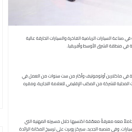
ي صناعة السيارات الرياضية الفاخرة والسيارات الخارقة عالية
ة في منطقة الشرق الأوسط وأفريقيا.
برة في ماكلارين أوتوموتيف وأكثر من ست سنوات من العمل في
 المحلية للشركة من المكتب الإقليمي للعلامة التجارية، ومقره
مّ هولتسهاوزن إلى ماكلارين أوتوموتيف عام 2012 حاملاً معه معرفةً معمّقة اكتسبها خلال مسيرته المهنية التي
ارات. وفي منصبه الجديد، سيركز روبرت على ترسيخ المكانة الرائدة