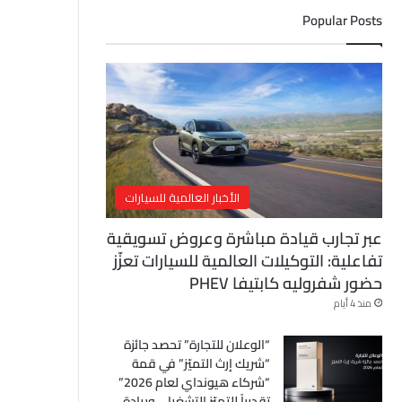
ل
Popular Posts
إ
ل
ك
ت
ر
و
ن
ي
الأخبار العالمية للسيارات
عبر تجارب قيادة مباشرة وعروض تسويقية
تفاعلية: التوكيلات العالمية للسيارات تعزّز
حضور شفروليه كابتيفا PHEV
منذ 4 أيام
“الوعلان للتجارة” تحصد جائزة
“شريك إرث التميّز” في قمة
“شركاء هيونداي لعام 2026”
تقديراً للتميّز التشغيلي وريادة