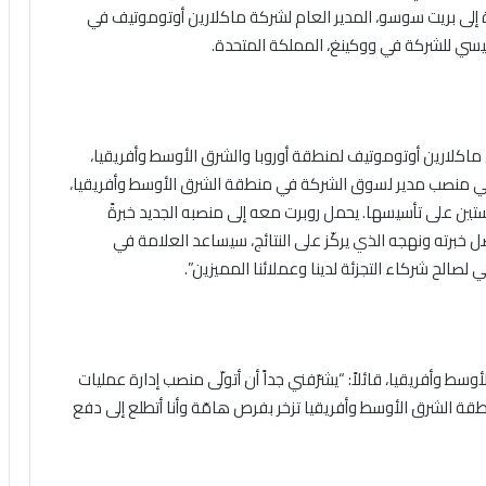
 إلى بريت سوسو، المدير العام لشركة ماكلارين أوتوموتيف في
ئيسي للشركة في ووكينغ، المملكة المتحدة.
ماكلارين أوتوموتيف لمنطقة أوروبا والشرق الأوسط وأفريقيا،
 في منصب مدير لسوق الشركة في منطقة الشرق الأوسط وأفريقيا،
ستين على تأسيسها. يحمل روبرت معه إلى منصبه الجديد خبرةً
ضل خبرته ونهجه الذي يركّز على النتائج، سيساعد العلامة في
 لصالح شركاء التجزئة لدينا وعملائنا المميزين”.
 وأفريقيا، قائلاً: “يشرّفني جداً أن أتولّى منصب إدارة عمليات
قة الشرق الأوسط وأفريقيا تزخر بفرص هامّة وأنا أتطلع إلى دفع