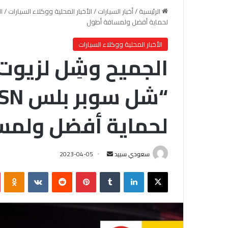
الرئيسية
/
أخبار السيارات
/
الأخبار المحلية ووكلاء السيارات
/
لحماية أفضل ولمسافة أطول
الأخبار المحلية ووكلاء السيارات
الجميح وشِل لزيوت
لحماية أفضل ولمس
سعودي سبيد
أ
2023-04-05
ر
X
لينكدإن
‏Tumblr
بينتيريست
‏Reddit
‏VKontakte
Odnoklassniki
س
ل
ب
ر
ي