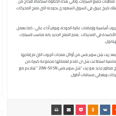
يته المطورة ” ليواكب متطلبات جميع السيارات، وتأتي هذه الخطوة استكمالاً للنجاح من
متلك تاريخ عريق في السوق السعودي بجودته التي تمنح المحركات
يتم تصنعيه باستخدام زيوت أساسية وإضافات عالية الجودة، ويوفر أداء عالي ، كما يعمل
سدة في المحركات . يتميز المنتج الجديد بانه مناسب للسيارات
يثانول.
د زيت شِل سوبر بلس من أوائل منتجات الزيوت التي تم إنتاجها
السنوات الطويلة الماضية استطاعت شل ان تقدم لعملائها مجموعة كبيرة من
منتجات التشحيم المتطورة والناجحة واليوم تقدم لهم منتج متطور جديد هو زيت “شل سوبر بلس 20W-50 SN ” ليتلاءم مع
لمحركات ويغطي مسافات أطول.
‏Reddit
‏VKontakte
Odnoklassniki
بوكيت
مشاركة عبر البريد
طباعة