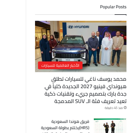
ل
Popular Posts
إ
ل
ك
ت
ر
و
ن
ي
الأخبار العالمية للسيارات
محمد يوسف ناغي للسيارات تطلق
هيونداي فينيو 2027 الجديدة كلياً في
جدة بارك بتصميم جريء وتقنيات ذكية
تعيد تعريف فئة الـ SUV المدمجة
منذ 45 دقيقة
فريق هوندا السعودية
(HRS)يختتم بطولة السعودية