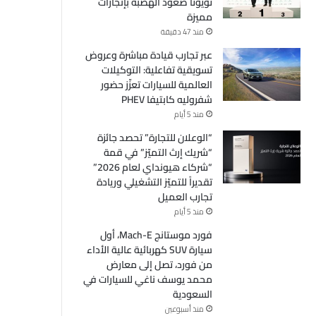
تويوتا صعود الهضبة بإنجازات
مميزة
منذ 47 دقيقة
عبر تجارب قيادة مباشرة وعروض
تسويقية تفاعلية: التوكيلات
العالمية للسيارات تعزّز حضور
شفروليه كابتيفا PHEV
منذ 5 أيام
“الوعلان للتجارة” تحصد جائزة
“شريك إرث التميّز” في قمة
“شركاء هيونداي لعام 2026”
تقديراً للتميّز التشغيلي وريادة
تجارب العميل
منذ 5 أيام
فورد موستانج Mach-E، أول
سيارة SUV كهربائية عالية الأداء
من فورد، تصل إلى معارض
محمد يوسف ناغي للسيارات في
السعودية
منذ أسبوعين