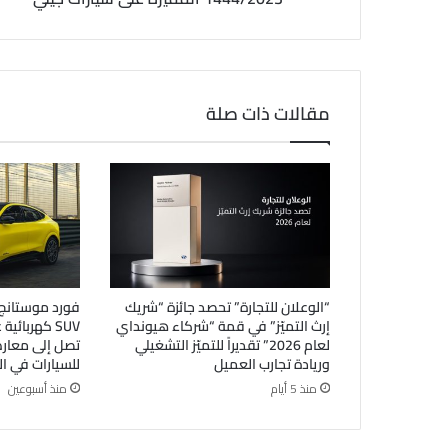
مقالات ذات صلة
“الوعلان للتجارة” تحصد جائزة “شريك
إرث التميّز” في قمة “شركاء هيونداي
SUV كهربائي
لعام 2026” تقديراً للتميّز التشغيلي
تصل إلى معا
وريادة تجارب العميل
للسيارات في ا
منذ 5 أيام
منذ أسبوعين