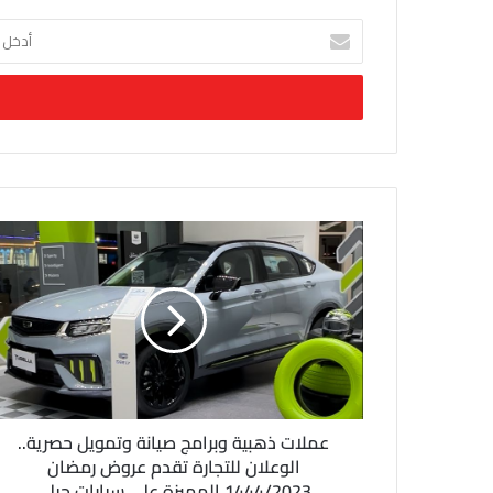
أ
د
خ
ل
ب
ر
ي
د
ك
ا
ل
إ
ل
ك
ت
ر
و
ن
عملات ذهبية وبرامج صيانة وتمويل حصرية..
ي
الوعلان للتجارة تقدم عروض رمضان
1444/2023 المميزة على سيارات جيلي