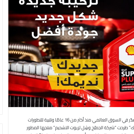
أبريل 2023 – في إطار سعيها الدائم لتعزيز موقعها المتصدّر في السوق العالمي منذ أكثر من 16 عامًا وتلبية للتطورات
” طرحت “شركة الجميْح وشِل لزيوت التشحيم” منتجها المطور