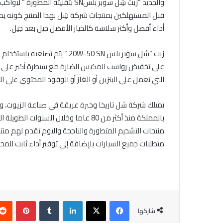
والجديد “زيت شِل سوبر بلسSN بتقن
قبل المستهلكين بمنتجات شركة شِل بهذا المنتج كونه ي
أداء أفضل وأكثر سلاسة كالخيار الأفضل جيل بعد جيل.
زيت “شِل سوبر بلس 20W-50 SN ” 
على تخفيض رواسب المكبس الضارة مع سيطرة أكبر على الأك
التي تعمل على البنزين أو الغاز أو الوقود المحتوي على الإ
تمتلك شركة شل تاريخا وخبرة عريقة في صناعة الزيوت، ويع
بالمملكة منذ أكثر من 80 عاما وخلال 
متطلبات جميع السيارات بلإضافة إلى توفير أداء ثابت ل
فيسبوك
X
لينكدإن
‏Tumblr
بينتيريست
شاركها