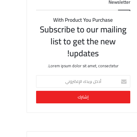
Newsletter
With Product You Purchase
Subscribe to our mailing
list to get the new
updates!
Lorem ipsum dolor sit amet, consectetur.
أ
د
خ
ل
ب
ر
ي
د
ك
ا