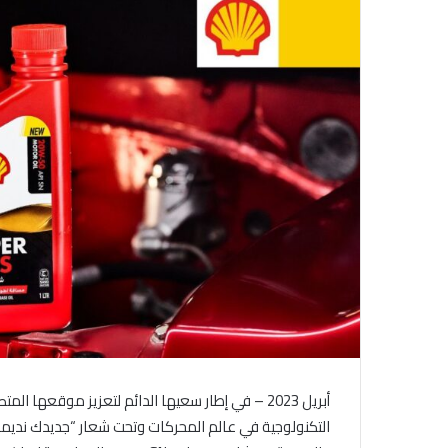
د
ا
إ
ل
ك
ت
ر
و
ن
ي
ا
التكنولوجية في عالم المحركات وتحت شعار “جديدك نديمك