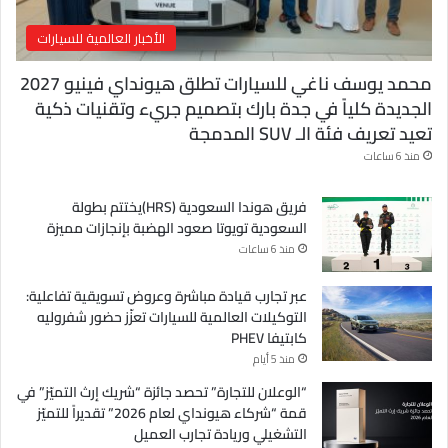
الأخبار العالمية للسيارات
محمد يوسف ناغي للسيارات تطلق هيونداي فينيو 2027
الجديدة كلياً في جدة بارك بتصميم جريء وتقنيات ذكية
تعيد تعريف فئة الـ SUV المدمجة
منذ 6 ساعات
فريق هوندا السعودية (HRS)يختتم بطولة
السعودية تويوتا صعود الهضبة بإنجازات مميزة
منذ 6 ساعات
عبر تجارب قيادة مباشرة وعروض تسويقية تفاعلية:
التوكيلات العالمية للسيارات تعزّز حضور شفروليه
كابتيفا PHEV
منذ 5 أيام
“الوعلان للتجارة” تحصد جائزة “شريك إرث التميّز” في
قمة “شركاء هيونداي لعام 2026” تقديراً للتميّز
التشغيلي وريادة تجارب العميل