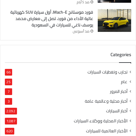
منذ 5 أيام
فورد موستانج Mach-E، أول سيارة SUV كهربائية
عالية الأداء من فورد، تصل إلى معارض محمد
يوسف ناغي للسيارات في السعودية
منذ أسبوعين
Categories
تجارب وتغطيات السيارات
66
عام
25
أخبار المرور
7
أخبار محلية وعالمية عامة
3
أخبار السيارات
2٬092
الأخبار المحلية ووكلاء السيارات
1٬087
الأخبار العالمية للسيارات
620