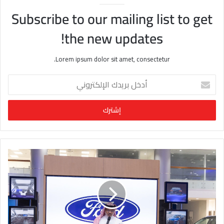
Subscribe to our mailing list to get
the new updates!
Lorem ipsum dolor sit amet, consectetur.
أ
د
خ
ل
ب
ر
ي
د
ك
ا
ل
إ
ل
ك