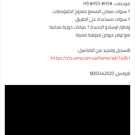
موديلات .#H9 #HS5 #H5
7 سنوات ضمان المصنع مفتوح الكيلومترات.
7 سنوات مساعدة على الطريق
ولطراز اوسادو الجديدة 7 صيانات دورية مجانية
مع توفر عروض تمويلية مميزة
للتسجيل ولمزيد من التفاصيل:
https://cts.uma.com.sa/home/ad/14361
للتواصل: 8002442020