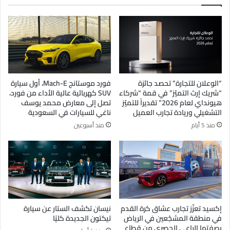
“الوعلان للتجارة” تحصد جائزة
فورد موستانج Mach-E، أول سيارة
“شريك إرث التميّز” في قمة “شركاء
SUV كهربائية عالية الأداء من فورد،
هيونداي لعام 2026” تقديراً للتميّز
تصل إلى معارض محمد يوسف
التشغيلي وريادة تجارب العميل
ناغي للسيارات في السعودية
منذ 5 أيام
منذ أسبوعين
إكسيد تعزّز تجارب عشاق كرة القدم
نيسان تكشف الستار عن سيارة
في منطقة المشجّعين في الرياض
تيكتون الجديدة كليًا
بصفتها الراعي الحصري من قطاع