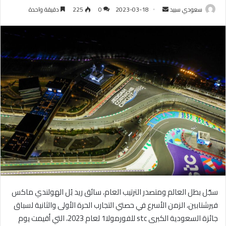
سعودي سبيد
أ
2023-03-18
0
225
دقيقة واحدة
ر
س
ل
ب
ر
ي
د
ا
إ
ل
ك
ت
ر
و
سجّل بطل العالم ومتصدر الترتيب العام، سائق ريد بُل الهولندي ماكس
ن
ي
فيرشتابين، الزمن الأسرع في حصتي التجارب الحرة الأولى والثانية لسباق
ا
جائزة السعودية الكبرى stc للفورمولا1 لعام 2023، التي أقيمت يوم