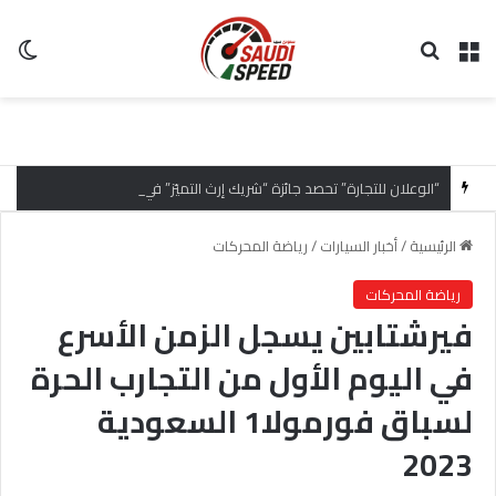
القائمة
بحث عن
ال
“الوعلان للتجارة” تحصد جائزة “شريك إرث التميّز” في قمة “شركاء هيونداي لعام 2026” تقديراً للتميّز التشغيلي وريادة تجارب العميل
الرئيسية
/
أخبار السيارات
/
رياضة المحركات
رياضة المحركات
فيرشتابين يسجل الزمن الأسرع
في اليوم الأول من التجارب الحرة
لسباق فورمولا1 السعودية
2023