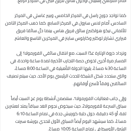
أمام الفرنسي إستيبان أوكون سائق فريق ألبين في المركز الرابع.
كما تواجد جورج راسل في المركز الخامس، وبيير غاسلي في المركز
السادس، أمام لانس سترول في المركز السابع، كما ذهب المركز الثامن
للألماني نيكو هولكنبرغ سائق فريق هاس، بينما حلّ سائقا فريق
فيراري تشارلز لوكلير وكارلوس ساينز في المركزين التاسع والعاشر.
وتزداد ذروة الإثارة غدًا السبت، مع انتقال سائقي الفورمولا1 إلى
المسار مرة أخرى لخوض حصة التجارب الأخيرة لمدة ساعة واحدة، في
الساعة 4:30 مساءً، يليها الجولة التأهيلية في الساعة 8:00 مساءً،
والتي ستحدد شكل الشبكة للحدث الرئيسي يوم الأحد، حيث سيتم تصنيف
السائقين وفقاً لأسرع أوقاتهم.
وإلى جانب فعاليات الفورمولا1، ستتضمن أنشطة يوم غدٍ السبت أيضاً
سباق السرعة للفورمولا2، حيث سيخوض نجوم الغد سباقاً يمتد لعشرين
لفة، أو 45 دقيقة، حول حلبة كورنيش جدة في تمام الساعة 6:10
مساءً، كما سيشهد اليوم أيضاً السباق الأول لتحدي بورشه سبرنت
الشرق الأوسط في تمام الساعة 10:05 مساءً.