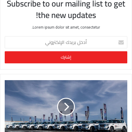
Subscribe to our mailing list to get
the new updates!
Lorem ipsum dolor sit amet, consectetur.
أ
د
خ
ل
ب
ر
ي
د
ك
ا
ل
إ
ل
ك
ت