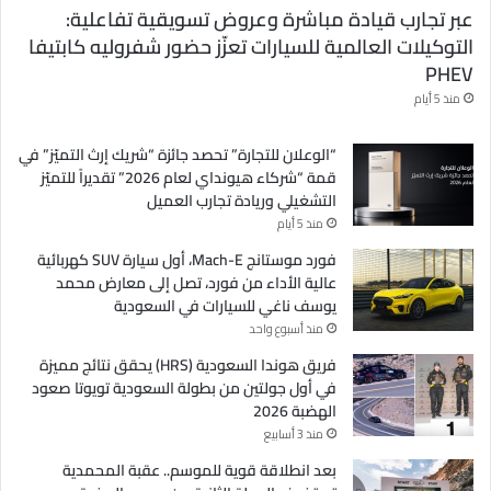
عبر تجارب قيادة مباشرة وعروض تسويقية تفاعلية:
التوكيلات العالمية للسيارات تعزّز حضور شفروليه كابتيفا
PHEV
منذ 5 أيام
“الوعلان للتجارة” تحصد جائزة “شريك إرث التميّز” في
قمة “شركاء هيونداي لعام 2026” تقديراً للتميّز
التشغيلي وريادة تجارب العميل
منذ 5 أيام
فورد موستانج Mach-E، أول سيارة SUV كهربائية
عالية الأداء من فورد، تصل إلى معارض محمد
يوسف ناغي للسيارات في السعودية
منذ أسبوع واحد
فريق هوندا السعودية (HRS) يحقق نتائج مميزة
في أول جولتين من بطولة السعودية تويوتا صعود
الهضبة 2026
منذ 3 أسابيع
بعد انطلاقة قوية للموسم.. عقبة المحمدية