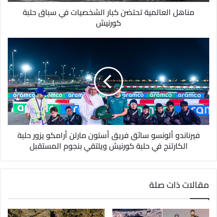
ر
و
مناهل العالمية تحتضن كبار الشخصيات في سباق حلبة
ن
كورنيش
ي
فيرناندو ألونسو سائق فريق أستون مارتن أرامكو يزور حلبة
الكارتنج في حلبة كورنيش ويلتقي بنجوم المستقبل
مقالات ذات صلة