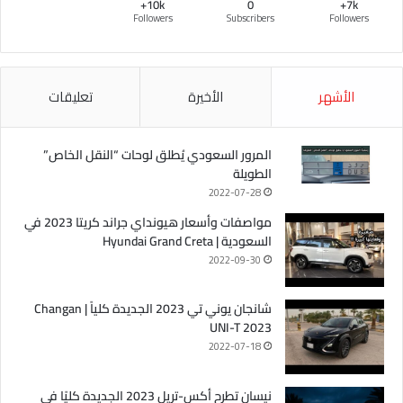
10k+
0
7k+
Followers
Subscribers
Followers
الأشهر
الأخيرة
تعليقات
المرور السعودي يُطلق لوحات “النقل الخاص”
الطويلة
2022-07-28
مواصفات وأسعار هيونداي جراند كريتا 2023 في
السعودية | Hyundai Grand Creta
2022-09-30
شانجان يوني تي 2023 الجديدة كلياً | Changan
UNI-T 2023
2022-07-18
نيسان تطرح أكس-تريل 2023 الجديدة كليًا في