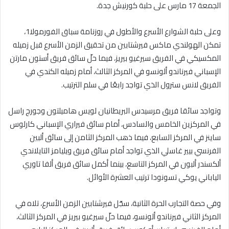
الجمعة 17 مارس على حلبة كورنيش جدة.
وعلى حلبة الشوارع الأسرع والأطول في روزنامة سباق الفورمولا1،
تمكن الهولندي ماكس فيرشتابين من تحقيق الزمن الأسرع قبل زميله
المكسيكي في الفريق سيرغيو بيريز، فيما حلّ سائق فريق أستون مارتن
الإسباني فيرناندو ألونسو في المركز الثالث، أمام زميله الكندي في
الفريق لانس سترول الذي تواجد رابعًا في سلم الترتيب.
وتواجد سائقا فريق مرسيدس البريطانيان لويس هاميلتون وجورج راسل
في المركزين الخامس والسادس، أمام سائق فيراري الإسباني كارلوس
ساينز في المركز السابع، فيما ذهب المركز الثامن إلى سائق ألبين
الفرنسي بيير غاسلي الذي تواجد أمام سائق فريق ويليامز التايلاندي
ألكسندر ألبون في المركز التاسع، بينما أكمل سائق فريق ألفا تاوري
الياباني يوكي تسونودا ترتيب العشرة الأوائل.
وفي حصة التجارب الحرة الثانية، سجّل فيرشتابين الزمن الأسرع، تلاه في
المركز الثاني فيرناندو ألونسو، فيما حلّ سيرغيو بيريز في المركز الثالث،