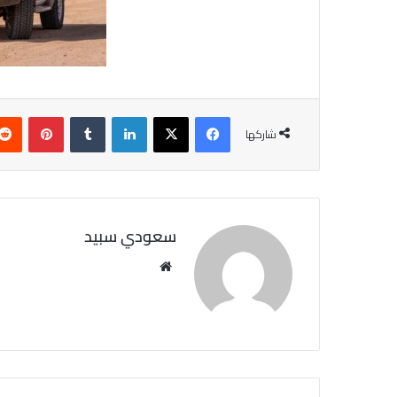
فيسبوك
X
لينكدإن
‏Tumblr
بينتيريست
شاركها
سعودي سبيد
مو
قع
الوي
ب