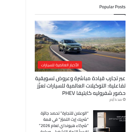
ل
Popular Posts
إ
ل
ك
ت
ر
و
ن
ي
الأخبار العالمية للسيارات
عبر تجارب قيادة مباشرة وعروض تسويقية
تفاعلية: التوكيلات العالمية للسيارات تعزّز
حضور شفروليه كابتيفا PHEV
منذ 4 أيام
“الوعلان للتجارة” تحصد جائزة
“شريك إرث التميّز” في قمة
“شركاء هيونداي لعام 2026”
تقديراً للتميّز التشغيلي وريادة