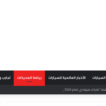
السيارات
الأخبار العالمية للسيارات
رياضة المحركات
تجارب و
قديراً للتميّز التشغيلي وريادة تجارب العميل