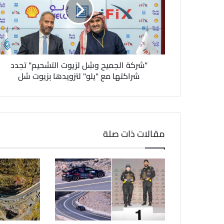
ل
ك
ت
ر
و
ن
"شركة الجميح وشِل لزيوت التشحيم" تجدد
ي
شراكتها مع "يلو" لتزويدها بزيوت شل
مقالات ذات صلة