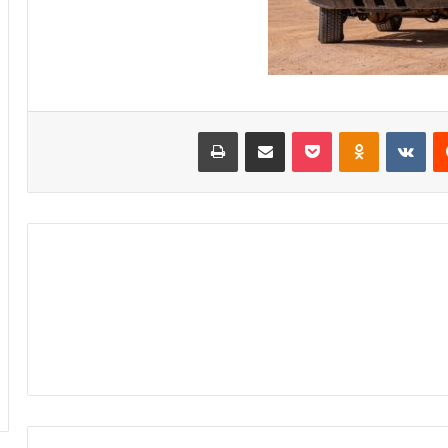
‏Reddit
‏VKontakte
Odnoklassniki
بوكيت
مشاركة عبر البريد
طباعة