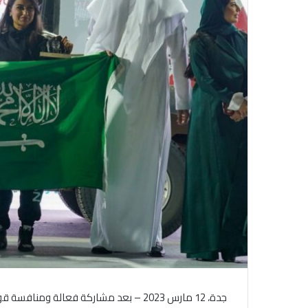
ل
ك
ت
ر
و
ن
ي
ا
جدة، 12 مارس 2023 – بعد مشاركة فعالة و