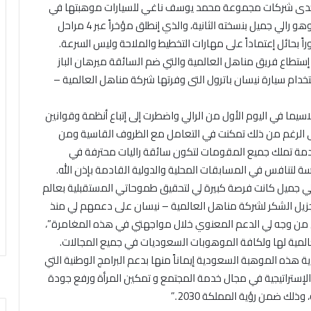
، إحدى شركات مجموعة محمد يوسف ناغي للسيارات موهبتها في
القيادة واستطاعت إنهاء واحد من أصعب راليات الملاحة وهو رالي جميل بنسخته الثانية، والذي إنطلق مؤخراً عبر 4 مراحل
ً بحائل إعتماداً على مهارات التخطيط والملاحة وليس السرعة.
ة، إستطاع فريق مناهل العالمية والتي ضم السائقة ميرهان الباز
خدام سيارة نيسان باترول التى وفرتها شركة مناهل العالمية –
اسيما في اليوم الأول من الرالي واضطرت إلى إتباع أنظمة وقوانين
لى الرغم من ذلك تمكنت في التعامل مع الظروف القاسية ومن
ادمة تملك جميع المقومات لتكون سائقة راليات محترفة في
ة لتنافس في المسابقات المحلية والدولية القادمة بإذن الله.
ي جميل كانت فرصة كبيرة لي لتحقيق طموحاتي المستقبلية بعالم
م بجزيل الشكر لشركة مناهل العالمية – نيسان على دعمهم لي منذ
 كل من وجه لي الدعم المعنوي خلال مواجهتي في هذه المغامرة”،
لمية لها ولكافة الموهوبات السعوديات في جميع المجالات.
ية هذه الموهبة السعودية إيماناً منها بدعم البرامج الوطنية التي
الإستراتيجية في مجال خدمة المجتمع و تمكين المرأة ورفع جودة
ك ضمن رؤية المملكة 2030 .”