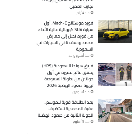
تجارب العميل
منذ 4 أيام
فورد موستانج Mach-E، أول
سيارة SUV كهربائية عالية الأداء
من فورد، تصل إلى معارض
محمد يوسف ناغي للسيارات في
السعودية
منذ أسبوع واحد
فريق هوندا السعودية (HRS)
يحقق نتائج مميزة في أول
جولتين من بطولة السعودية
تويوتا صعود الهضبة 2026
منذ أسبوعين
بعد انطلاقة قوية للموسم..
عقبة المحمدية تستضيف
الجولة الثانية من صعود الهضبة
منذ 3 أسابيع