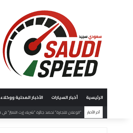
الرئيسية
أخبار السيارات
الأخبار المحلية ووكلاء 
آخر الأخبار
“الوعلان للتجارة” تحصد جائزة “شريك إرث التميّز” في قمة “شركاء هيونداي لعام 2026” ت