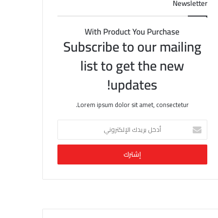
Newsletter
With Product You Purchase
Subscribe to our mailing
list to get the new
updates!
Lorem ipsum dolor sit amet, consectetur.
أ
د
خ
ل
ب
ر
ي
د
ك
ا