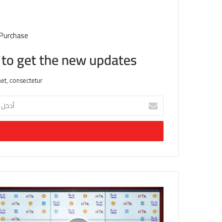
 Purchase
t to get the new updates!
et, consectetur.
أ
د
خ
ل
ب
ر
ي
د
ك
ا
ل
إ