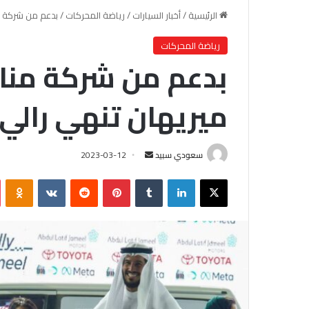
الرئيسية
/
أخبار السيارات
/
رياضة المحركات
/
بدعم من شركة من
رياضة المحركات
بدعم من شركة مناه
ميريهان تنهي رالي 
سعودي سبيد
أ
2023-03-12
ر
X
لينكدإن
‏Tumblr
بينتيريست
‏Reddit
‏VKontakte
Odnoklassniki
س
ل
ب
ر
ي
د
ا
إ