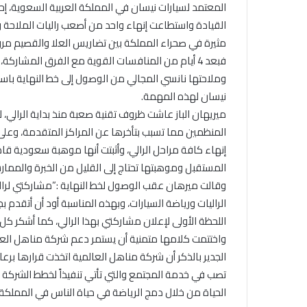
المعتمد لسيارات نيسان في المملكة العربية السعوية
مثيرة في صحراء المملكة بين تضاريس العلا والقصيم مرورا
فبعد 4 أيام من المنافسات القوية مع الفرق المشارك
وملاحتها نانسي المجالي من الوصول إلى خط النهاية باست
نيسان لهذه المهمة.
ميريهان الباز عاشت ظروف تقنية صعبة منذ بداية الرالي، ل
المنظمين مما تسبب بتأخرها عن المراكز المتقدمة، وع
إنهاء كافة مراحل الرالي، وأثبتت أنها موهبة سعودية ق
المستقبل وموهبتها تحتاج إلى القليل من الخبرة والممارس
وقالت ميرهان عقب الوصول لخط النهاية :”مشاركتي لرال
الراليات ورياضة السيارات، وبهذه المناسبة أود أن أتقد
اللحظة الأولى لإعلان مشاركتي بهذا الرالي، كما أشكر
واختتمت كلامها متمنية أن يستمر دعم شركة مناهل العا
الجدير بالذكر أن شركة مناهل العالمية اتخذت قرارها برعا
تصب في خدمة المجتمع والتي تأتي تنفيذاً لخطط الشركة 
الحياة من خلال دمج الرياضة في حياة الناس في المملكة، وذل