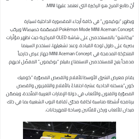
أنّ طابع المرح هو الركيزة التي تعتمد عليها MINI.
ويظهر “بوكيمون” في كافة أرجاء المقصورة الداخلية لسيارة
Pokémon Mode MINI Aceman Concept المصمّمة خصيصاW ويرحّب
“بيكاتشو” بالمستخدمين على شاشة OLED المركزية حيث تظهر مؤثّرات
بصرية على طول لوحة القيادة. وعند تشغيلها، تستخدم السينما
المتحرّكة المدمجة في MINI Aceman Concept جهاز عرض خارجياً
مدمجاً يتيح للمستخدمين الاستمتاع بفيلم “بوكيمون” المفضّل لديهم.
يقام معرض الشرق الأوسط للأفلام والقصص المصوّرة “كوميك
كون”بنسخته الحادية عشرة احتفاءً بالأفلام والتلفزيون والقصص
المصوّرة ​​والفنون والألعاب في دولة الإمارات العربية المتّحدة، ويتضمّن
برنامجه أنشطة مناسبة لكافة محبّي ثقافة البوب الشعبية​​ بما في ذلك
ميدان للألعاب وركن للفنّانين وساحة للمهرجانات.