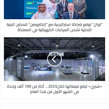
ل
ك
ت
ر
و
"توال" توقع شراكة استراتيجية مع "إلكترومين" لتمكين البنية
ن
التحتية لشحن المركبات الكهربائية في المملكة
ي
«شيري» ترفع مبيعاتها خلال2023... أكثر من 100 ألف وحدة
في الشهر الأول من هذا العام