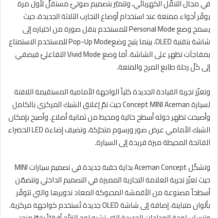
في مجال التنقّل الكهربائي، وتتميّز بتصميم صوتيّ مستقلّ لأول مرة
يوفّر أجواء ممتعة عند استخدام أوضاع التجارب الثلاثة الجديدة، حيث
يسمح وضع Personal Mode للمستخدم بنقل صورة من اختياره إلى
شاشة بتقنية OLED، بينما يتيح وضعPop-Up Mode للمستخدم الاستمتاع
بمفاجآت تظهر على الشاشة. أما وضع Vivid Mode التفاعليّ فيضفي
إلى كلّ رحلة طابع المرح والمتعة.
وتعزّز تجربة القيادة الجديدة كلياً الواجهة الأمامية المستقيمة اللافتة
لسيارة Concept MINI Aceman حيث تمّ إغلاق الشبك المركزي بالكامل
وأصبحت تظهر حوله أسطح خالية ومحيط من ثمانية أضلاع. وأصبح بإمكان
الشبك الأمامي عرض صور ورسوم متحرّكة، وتضيف إضاءة LED الخضراء
الفاتحة المحيطة ميزة فريدة إلى السيارة.
وتشكّل Aceman Concept بداية حقبة جديدة في تصميم سيارات MINI
حيث تعزّز تجربة العلامة التجارية المميزة في التصميم الداخلي وتتضمّن
أسطحاً مصنوعة من الأقمشة المحبوكة المعاد تدويرها والتي تتوفّر
بألوان متباينة، إضافة إلى شاشة OLED جديدة تُستخدم كواجهة مركزية.
وتنساب لوحة العدادات الجديدة التي تشبه لوح التزلّج أفقيّاً بخطّ منحنٍ