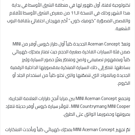
ن
تكنولوجية لافتة، أول ظهور لها في منطقة الشرق الأوسط في بداية
ي
هذا الشهر وذلك في النسخة الـ11 من معرض الشرق الأوسط للأفلام
ا
والقصص المصوّرة “كوميك كون،” أكبر مهرجان احتفاليّ بثقافة البوب
الشعبية.
وتعدّ Aceman Concept الجديدة كلياً أول طراز كروس أوفر من MINI
ضمن فئة السيارات الفاخرة صغيرة الحجم حيث تمتاز بمحرّك كهربائي
كلياً وبمفهوم تصميميّ واضح ومتميّز يعزّز حضور السيارة ويُبرز
بساطتها. تتميّز إلى ذلك السيارة المبتكرة بمقصورتها الداخلية الرقمية
الجديدة وبالمواد التي تتضمّنها والتي تخلو كلياً من استخدام الجلد أو
الكروم.
وتجمع MINI Aceman Concept بين مزايا أنجح طرازات العلامة التجارية:
MINI Cooper وMINI Countryman ، لتوفّر سيارة كروس أوفر حديثة تتفرّد
بمرونتها وحضورها الواثق على الطرق.
تمّ تجهيز MINI Aceman Concept بمحرّك كهربائي كلياً وبأحدث الابتكارات