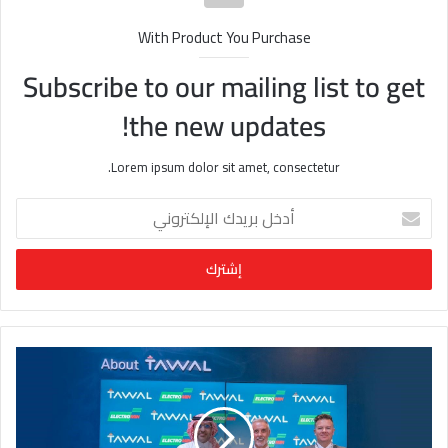
With Product You Purchase
Subscribe to our mailing list to get
the new updates!
Lorem ipsum dolor sit amet, consectetur.
أ
د
خ
ل
ب
ر
ي
د
ك
ا
ل
إ