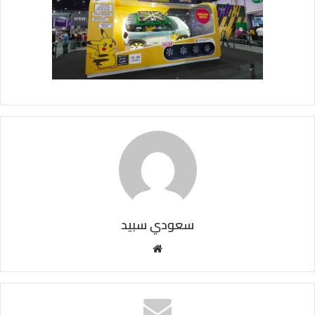
سعودي سبيد
مو
قع
الوي
ب