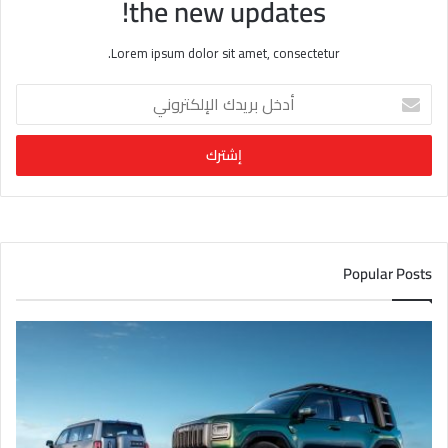
the new updates!
Lorem ipsum dolor sit amet, consectetur.
أ
د
خ
ل
ب
ر
ي
د
ك
Popular Posts
ا
ل
إ
ل
ك
ت
ر
و