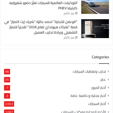
التوكيلات العالمية للسيارات تعزّز حضور شفروليه
كابتيفا PHEV
منذ 6 أيام
“الوعلان للتجارة” تحصد جائزة “شريك إرث التميّز” في
قمة “شركاء هيونداي لعام 2026” تقديراً للتميّز
التشغيلي وريادة تجارب العميل
منذ 6 أيام
Categories
تجارب وتغطيات السيارات
66
عام
25
أخبار المرور
7
أخبار محلية وعالمية عامة
3
أخبار السيارات
2٬093
الأخبار المحلية ووكلاء السيارات
1٬087