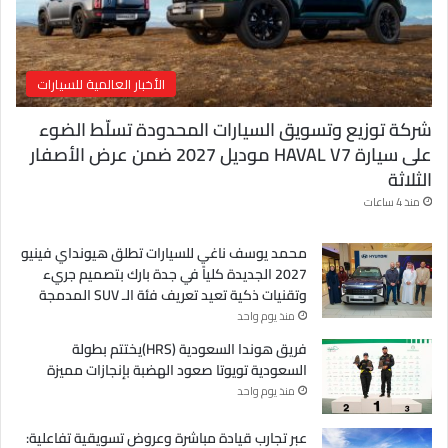
ن
ي
الأخبار العالمية للسيارات
شركة توزيع وتسويق السيارات المحدودة تسلّط الضوء
على سيارة HAVAL V7 موديل 2027 ضمن عرض الأصفار
الثلاثة
منذ 4 ساعات
محمد يوسف ناغي للسيارات تطلق هيونداي فينيو
2027 الجديدة كلياً في جدة بارك بتصميم جريء
وتقنيات ذكية تعيد تعريف فئة الـ SUV المدمجة
منذ يوم واحد
فريق هوندا السعودية (HRS)يختتم بطولة
السعودية تويوتا صعود الهضبة بإنجازات مميزة
منذ يوم واحد
عبر تجارب قيادة مباشرة وعروض تسويقية تفاعلية: