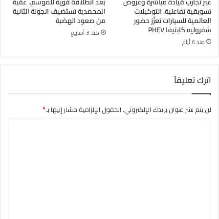
عبر تجارب قيادة مباشرة وعروض
بعد انطلاقة قوية للموسم.. عقبة
تسويقية تفاعلية: التوكيلات
المحمدية تستضيف الجولة الثانية
العالمية للسيارات تعزّز حضور
من صعود الهضبة
شفروليه كابتيفا PHEV
منذ 3 أسابيع
منذ 6 أيام
اترك تعليقاً
لن يتم نشر عنوان بريدك الإلكتروني.
الحقول الإلزامية مشار إليها بـ
*
ا
ل
ت
ع
ل
ي
ق