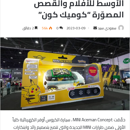
الأوسط للأفلام والقصص
المصوّرة “كوميك كون”
سعودي سبيد
أ
2023-03-09
0
564
2 دقائق
ر
س
ل
ب
ر
ي
د
ا
إ
ل
ك
ت
ر
حقّقت MINI Aceman Concept ، سيارة الكروس أوفر الكهربائية كلياً
و
الأولى ضمن طرازات MINI الجديدة والتي تتميز بتصميم رائد وابتكارات