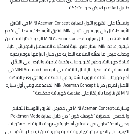
طويل يُستخدم لعرض صور متحرّكة.
وتعليقًا على الظهور الأول لسيارة MINI Aceman Concept في الشرق
الأوسط، قال يان وويسون، رئيس MINI الشرق الأوسط: “يسعدنا أن نقدم
للمنطقة من خلال سيارة MINI Aceman Concept الجديدة كليًا لمحة عن
كيفية إعادة MINI ابتكار ذاتها تلبيةَ لمتطلّبات المستقبل الكهربائي كلياً،
وكذلك عرض ما تمثّله العلامة التجارية من خلال التزامها بتوفير تجربة
قيادة كهربائية، وطرح تكنولوجيات رقمية غامرة، والتركيز على التنقّل
المستدام. فقد سررنا بالإقبال اللافت على MINI Aceman Concept في
أكبر مهرجان لثقافة البوب ​​الشعبية في المنطقة، والذي يُعتبر المنصّة
الأمثل لعرض مزايا MINI Aceman Concept المتقدّمة، وهي أول سيارة
MINI تمّ بناؤها بالارتكاز على هندسة كهربائية مخصّصة.”
وشاركتMINI Aceman Concept في معرض الشرق الأوسط للأفلام
والقصص المصوّرة “كوميك كون” من خلال سيارة Pokémon Mode،
وهي نتيجة تعاون بين علامتين أسطوريتين، بهدف الارتقاء بمستويات
الترفيه على الطريق وتوفير تجربة غامرة وفريدة من نوعها والتأكيد على