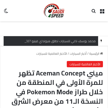
القائمة
بحث عن
ال
محمد يوسف ناغي للسيارات تطلق هيونداي فينيو 2027 الجديدة كلياً في جدة بارك بتصميم جريء وتقنيات ذكية تعيد تعريف فئة الـ SUV المدمجة
الرئيسية
/
أخبار السيارات
/
الأخبار العالمية للسيارات
الأخبار العالمية للسيارات
ميني Aceman Concept تظهر
للمرة الأولى في المنطقة من
خلال طراز Pokemon Mode في
النسخة الـ11 من معرض الشرق