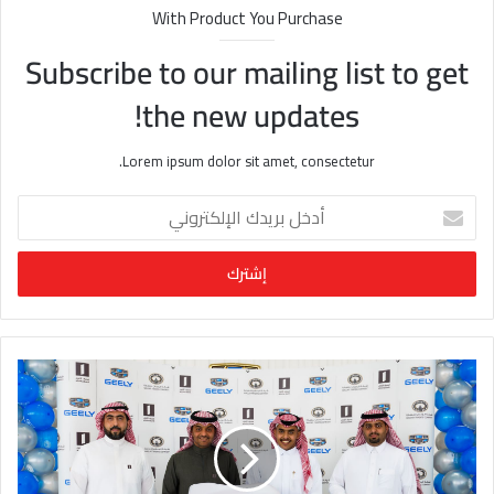
With Product You Purchase
Subscribe to our mailing list to get
the new updates!
Lorem ipsum dolor sit amet, consectetur.
أ
د
خ
ل
ب
ر
ي
د
ك
ا
ل
إ
ل