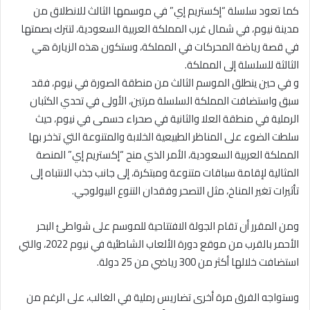
كما تعود سلسلة “إكستريم إي” في موسمها الثالث للانطلاق من
مدينة نيوم، في شمال غرب المملكة العربية السعودية، لتترك بصمتها
في قصة رياضة المحركات في المملكة، وستكون هذه الزيارة هي
الثالثة للسلسلة إلى المملكة.
و في حين ينطلق الموسم الثالث من منطقة الصورة في نيوم، فقد
سبق واستضافت المملكة السلسلة مرتين، الأولى في تحدي الكثبان
الرملية في منطقة العلا والثانية في صحراء حسمى في نيوم، حيث
سلطت الضوء على المناظر الطبيعية الخلابة والمتنوعة التي تذخر بها
المملكة العربية السعودية، الأمر الذي منح “إكستريم إي” المنصة
المثالية لإقامة سباقات متنوعة ومبتكرة، إلى جانب جذب الانتباه إلى
تأثيرات تغير المناخ، مثل التصحر وفقدان التنوع البيولوجي.
ومن المقرر أن تقام الجولة الافتتاحية للموسم على شواطئ البحر
الأحمر بالقرب من موقع دورة الألعاب الشاطئية في نيوم 2022، والتي
استضافت خلالها أكثر من 300 رياضي من 25 دولة.
وستواجه الفرق مرة أخرى تضاريس رملية في الغالب، على الرغم من