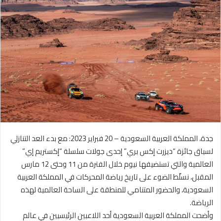
ل
ب
ر
ي
د
ا
إ
ل
ك
ت
ر
و
جدة، المملكة العربية السعودية – 20 فبراير 2023: مع بدء العد التنازلي
ن
لسباق جائزة “ديزرت إكس بري” إحدى جولات سلسلة “إكستريم إي”
ي
العالمية والتي تستضيفها نيوم خلال الفترة من 11 وحتى 12 مارس
ا
المقبل، نسلّط الضوء على تاريخ رياضة المحركات في المملكة العربية
السعودية، والحضور المتنامي للمنطقة على الساحة العالمية لهذه
الرياضة.
وأضحت المملكة العربية السعودية أحد اللاعبين الرئيسيين في عالم