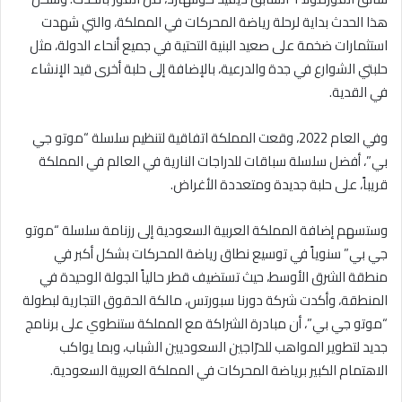
هذا الحدث بداية لرحلة رياضة المحركات في المملكة، والتي شهدت
استثمارات ضخمة على صعيد البنية التحتية في جميع أنحاء الدولة، مثل
حلبتي الشوارع في جدة والدرعية، بالإضافة إلى حلبة أخرى قيد الإنشاء
في القدية.
وفي العام 2022، وقعت المملكة اتفاقية لتنظيم سلسلة “موتو جي
بي”، أفضل سلسلة سباقات للدراجات النارية في العالم في المملكة
قريباً، على حلبة جديدة ومتعددة الأغراض.
وستسهم إضافة المملكة العربية السعودية إلى رزنامة سلسلة “موتو
جي بي” سنوياً في توسيع نطاق رياضة المحركات بشكل أكبر في
منطقة الشرق الأوسط، حيث تستضيف قطر حالياً الجولة الوحيدة في
المنطقة، وأكدت شركة دورنا سبورتس، مالكة الحقوق التجارية لبطولة
“موتو جي بي”، أن مبادرة الشراكة مع المملكة ستنطوي على برنامج
جديد لتطوير المواهب للدرّاجين السعوديين الشباب، وبما يواكب
الاهتمام الكبير برياضة المحركات في المملكة العربية السعودية.