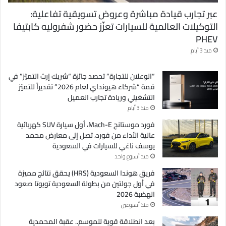
عبر تجارب قيادة مباشرة وعروض تسويقية تفاعلية:
التوكيلات العالمية للسيارات تعزّز حضور شفروليه كابتيفا
PHEV
منذ 3 أيام
“الوعلان للتجارة” تحصد جائزة “شريك إرث التميّز” في
قمة “شركاء هيونداي لعام 2026” تقديراً للتميّز
التشغيلي وريادة تجارب العميل
منذ 3 أيام
فورد موستانج Mach-E، أول سيارة SUV كهربائية
عالية الأداء من فورد، تصل إلى معارض محمد
يوسف ناغي للسيارات في السعودية
منذ أسبوع واحد
فريق هوندا السعودية (HRS) يحقق نتائج مميزة
في أول جولتين من بطولة السعودية تويوتا صعود
الهضبة 2026
منذ أسبوعين
بعد انطلاقة قوية للموسم.. عقبة المحمدية