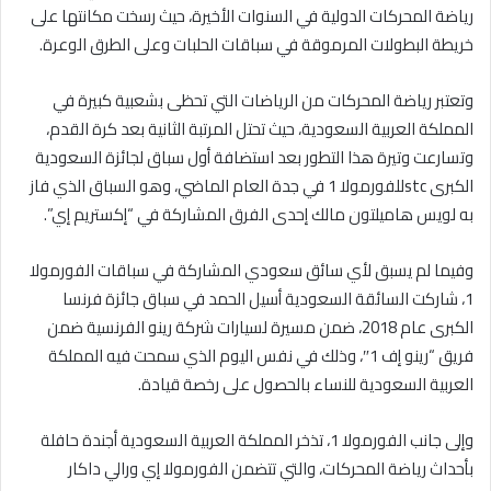
رياضة المحركات الدولية في السنوات الأخيرة، حيث رسخت مكانتها على
خريطة البطولات المرموقة في سباقات الحلبات وعلى الطرق الوعرة.
وتعتبر رياضة المحركات من الرياضات التي تحظى بشعبية كبيرة في
المملكة العربية السعودية، حيث تحتل المرتبة الثانية بعد كرة القدم،
وتسارعت وتيرة هذا التطور بعد استضافة أول سباق لجائزة السعودية
الكبرى stcللفورمولا 1 في جدة العام الماضي، وهو السباق الذي فاز
به لويس هاميلتون مالك إحدى الفرق المشاركة في “إكستريم إي”.
وفيما لم يسبق لأي سائق سعودي المشاركة في سباقات الفورمولا
1، شاركت السائقة السعودية أسيل الحمد في سباق جائزة فرنسا
الكبرى عام 2018، ضمن مسيرة لسيارات شركة رينو الفرنسية ضمن
فريق “رينو إف 1″، وذلك في نفس اليوم الذي سمحت فيه المملكة
العربية السعودية للنساء بالحصول على رخصة قيادة.
وإلى جانب الفورمولا 1، تذخر المملكة العربية السعودية أجندة حافلة
بأحداث رياضة المحركات، والتي تتضمن الفورمولا إي ورالي داكار