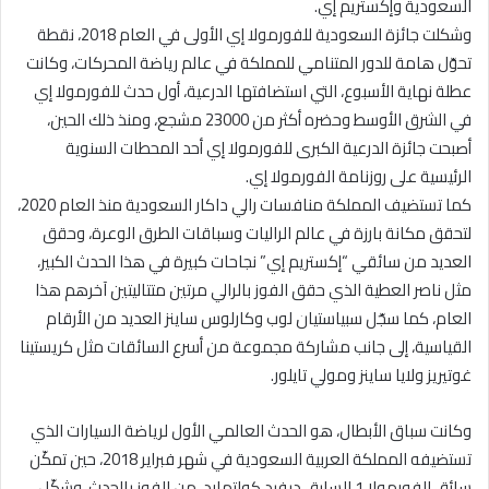
السعودية وإكستريم إي.
وشكلت جائزة السعودية للفورمولا إي الأولى في العام 2018، نقطة
تحوّل هامة للدور المتنامي للمملكة في عالم رياضة المحركات، وكانت
عطلة نهاية الأسبوع، التي استضافتها الدرعية، أول حدث للفورمولا إي
في الشرق الأوسط وحضره أكثر من 23000 مشجع، ومنذ ذلك الحين،
أصبحت جائزة الدرعية الكبرى للفورمولا إي أحد المحطات السنوية
الرئيسية على روزنامة الفورمولا إي.
كما تستضيف المملكة منافسات رالي داكار السعودية منذ العام 2020،
لتحقق مكانة بارزة في عالم الراليات وسباقات الطرق الوعرة، وحقق
العديد من سائقي “إكستريم إي” نجاحات كبيرة في هذا الحدث الكبير،
مثل ناصر العطية الذي حقق الفوز بالرالي مرتين متتاليتين آخرهم هذا
العام، كما سجّل سبياستيان لوب وكارلوس ساينز العديد من الأرقام
القياسية، إلى جانب مشاركة مجموعة من أسرع السائقات مثل كريستينا
غوتيريز ولايا ساينز ومولي تايلور.
وكانت سباق الأبطال، هو الحدث العالمي الأول لرياضة السيارات الذي
تستضيفه المملكة العربية السعودية في شهر فبراير 2018، حين تمكّن
سائق الفورمولا 1 السابق ديفيد كولتهارد، من الفوز بالحدث. وشكّل