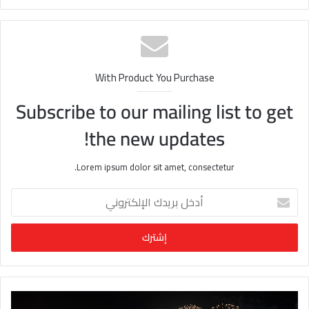
قع
الوي
ب
With Product You Purchase
Subscribe to our mailing list to get
the new updates!
Lorem ipsum dolor sit amet, consectetur.
أ
د
خ
ل
ب
ر
ي
د