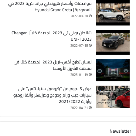
مواصفات وأسعار هيونداي جراند كريتا 2023 في
السعودية | Hyundai Grand Creta
2022-09-30
شانجان يوني تي 2023 الجديدة كلياً | Changan
UNI-T 2023
2022-07-18
نيسان تطرح أكس-تريل 2023 الجديدة كليًا في
منطقة الشرق الأوسط
2023-01-19
عرض 5 نجوم من “بترومين ستيلانتس” على
سيارات جيب ورام ودودج وكرايسلر وألفا روميو
وأبارث 2021/2022
2022-04-21
Newsletter