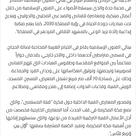
في مدينة جدة والذي سيسلط الأضواء على الفنون الإسلامية من خلال
أعمال مبتكرة، ومعاصرة للفنانين والمبدعين المحليين والدوليين، ويندرج
تحت مبادرات جودة الحياة في رؤية المملكة 2030، كما يعتبر منصّة
إبداعية رائدة تزيد الوعي بالمشهد الثقافي المزدهر في المملكة”.
بينالي الفنون الإسلامية يقام في الخيام الغربية المحاذية لصالة الحجاج،
في قسمين مترابطين أحدهما داخلي والآخر خارجي، يقدمان حواراً
متناغماً بين المواقع المقدسة وطقوس العبادات التي تلهم الفنانين
لتصويرها وترجمتها، وتوثيق انعكاساتها على وجدان الفرد والجماعة.
وذلك على مساحة 70 ألف متر مربع تشمل المعرض، المسرح، المسجد،
الورش الفنية، وقاعات الندوات، إضافة إلى متجر ومقاهي ومطاعم.
وتتمحور المعارض الفنية الداخلية حول فكرة “قبلة المسلمين”، والتي
تضع مكة المكرمة في قلب الحدث، أما المعارض الخارجية فخصصت من
أجل الأعمال الفنية التركيبية الفريدة من نوعها، والتي ستستلهم إنتاجها
من أهمية مكة المكرمة، وتفرد الكعبة المشرفة بصفتها “أوّل بيتٍ
وُضِعَ للنّاس”.