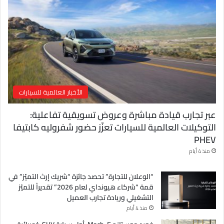
ك
ت
ر
و
ن
ي
الأخبار العالمية للسيارات
عبر تجارب قيادة مباشرة وعروض تسويقية تفاعلية:
التوكيلات العالمية للسيارات تعزّز حضور شفروليه كابتيفا
PHEV
منذ 4 أيام
“الوعلان للتجارة” تحصد جائزة “شريك إرث التميّز” في
قمة “شركاء هيونداي لعام 2026” تقديراً للتميّز
التشغيلي وريادة تجارب العميل
منذ 4 أيام