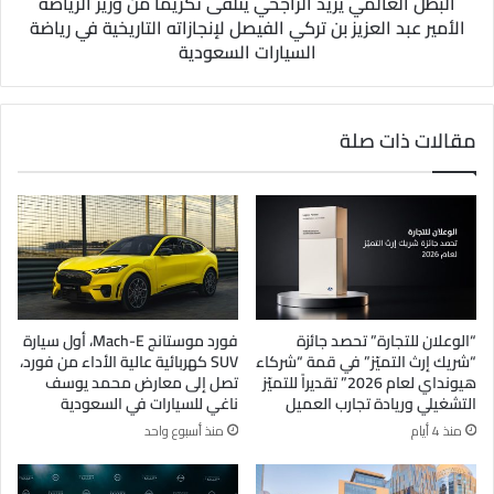
البطل العالمي يزيد الراجحي يتلقى تكريماً من وزير الرياضة
الأمير عبد العزيز بن تركي الفيصل لإنجازاته التاريخية في رياضة
السيارات السعودية
مقالات ذات صلة
“الوعلان للتجارة” تحصد جائزة
فورد موستانج Mach-E، أول سيارة
“شريك إرث التميّز” في قمة “شركاء
SUV كهربائية عالية الأداء من فورد،
هيونداي لعام 2026” تقديراً للتميّز
تصل إلى معارض محمد يوسف
التشغيلي وريادة تجارب العميل
ناغي للسيارات في السعودية
منذ 4 أيام
منذ أسبوع واحد