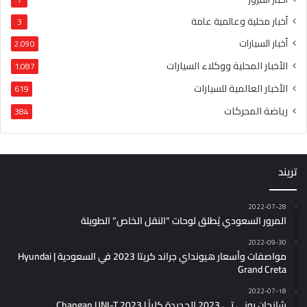
7
أخبار محلية وعالمية عامة
3
أخبار السيارات
2٬090
الأخبار المحلية ووكلاء السيارات
1٬087
الأخبار العالمية للسيارات
619
رياضة المحركات
384
تريند
2022-07-28
المرور السعودي يُطلق لوحات “النقل الخاص” الطويلة
2022-09-30
مواصفات وأسعار هيونداي جراند كريتا 2023 في السعودية | Hyundai
Grand Creta
2022-07-18
شانجان يوني تي 2023 الجديدة كلياً | Changan UNI-T 2023