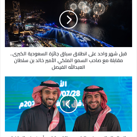
ك
ا
ل
إ
ل
ك
ت
ر
و
قبل شهر واحد على انطلاق سباق جائزة السعودية الكبرى..
ن
مقابلة مع صاحب السمو الملكي الأمير خالد بن سلطان
ي
العبدالله الفيصل