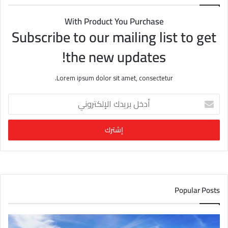
With Product You Purchase
Subscribe to our mailing list to get
the new updates!
Lorem ipsum dolor sit amet, consectetur.
أ
د
خ
ل
ب
ر
ي
د
ك
Popular Posts
ا
ل
إ
ل