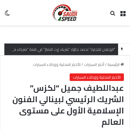
القائمة
بحث عن
ال
“الوعلان للتجارة” تحصد جائزة “شريك إرث التميّز” في قمة “شركاء هيونداي لعام 2026” تقديراً للتميّز التشغيلي وريادة تجارب العميل
الرئيسية
/
أخبار السيارات
/
الأخبار المحلية ووكلاء السيارات
الأخبار المحلية ووكلاء السيارات
عبداللطيف جميل “لكزس”
الشريك الرئيسي لبينالي الفنون
الإسلامية الأول على مستوى
العالم