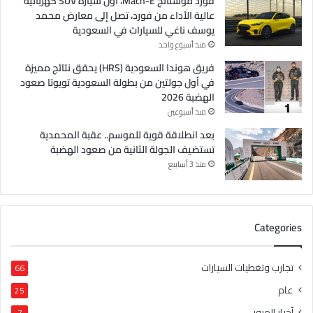
فورد موستانج Mach-E، أول سيارة SUV كهربائية
عالية الأداء من فورد، تصل إلى معارض محمد
يوسف ناغي للسيارات في السعودية
منذ أسبوع واحد
فريق هوندا السعودية (HRS) يحقق نتائج مميزة
في أول جولتين من بطولة السعودية تويوتا صعود
الهضبة 2026
منذ أسبوعين
بعد انطلاقة قوية للموسم.. عقبة المحمدية
تستضيف الجولة الثانية من صعود الهضبة
منذ 3 أسابيع
Categories
تجارب وتغطيات السيارات
66
عام
25
أخبار المرور