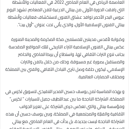
العاصمة الرياض في العام الماضي 2022، في الفعاليات والأنشطة
التي رافقت الدورة الأولى من بينالي الدرعية للفن المعاصر، تشهد اليوم
عروس البحر الأحمر توافد عشاق الفنون لاستكشاف فعاليات وأنشطة
بينالي الفنون الإسلامية الأول، والذي يأتي تحت عنوان “أول بيت”.
وكبوابة لأقدس مدينتين للمسلمين مكة المكرمة والمدينة المنورة
عكس بينالي الفنون الإسلامية الثراء التاريخي لتلك المواقع المقدسة
بجانب تنوع التراث الثقافي لها، واستطاع أن يربط الماضي والحاضر
والمستقبل بصورة غير مسبوقة، وذلك من خلال بالفن والتراث
الإسلامي، ليكون حلقة وصل تثري التبادل الثقافي والفني بين المملكة
ومختلف الحضارات العالمية.
و بهذه المناسبة ثمن يوسف حسين المدير التنفيذي لتسويق لكزس في
المملكة، الشراكة الناجحة ما بين عبداللطيف جميل للسيارات ” لكزس”
ومؤسسة بينالي والتي تعكس حرص الشركة على تعزيز الجوانب
الثقافية والفنيّة والمجتمعية في المملكة، وبين يوسف حسين أن هذه
الشراكة الناجحة ليست بجديدة، بل بدأت في العام الماضي مع بينالي
الدرعية في الرياض وتستمر اليوم في بينالي الفنون الإسلامية المقام