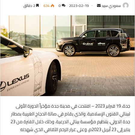
سعودي سبيد
أ
2023-02-19
0
634
2 دقائق
ر
س
ل
ب
ر
ي
د
ا
إ
ل
ك
ت
ر
جدة، 19 فبراير 2023 – افتتحت في مدينة جدة مؤخراً الدورة الأولى
و
لبينالي الفنون الإسلامية، والذي يقام في صالة الحجاج الغربية بمطار
ن
جدة الدولي، بتنظيم مؤسسة بينالي الدرعية، وذلك خلال الفترة من 23
ي
يناير إلى 23 أبريل 2023م، وعلى غرار الزخم الثقافي الذي شهدته
ا