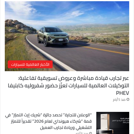
إ
ل
ك
ت
ر
و
ن
ي
الأخبار العالمية للسيارات
عبر تجارب قيادة مباشرة وعروض تسويقية تفاعلية:
التوكيلات العالمية للسيارات تعزّز حضور شفروليه كابتيفا
PHEV
منذ 5 أيام
“الوعلان للتجارة” تحصد جائزة “شريك إرث التميّز” في
قمة “شركاء هيونداي لعام 2026” تقديراً للتميّز
التشغيلي وريادة تجارب العميل
منذ 5 أيام