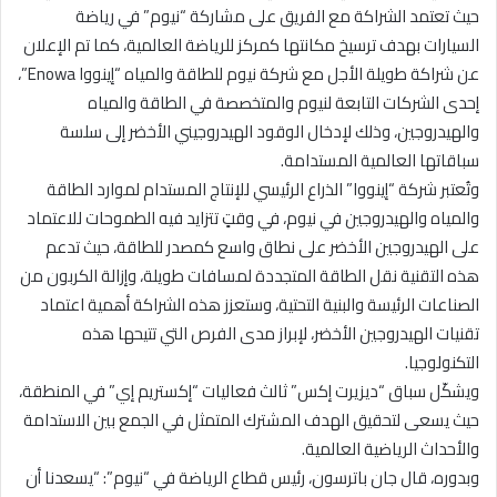
حيث تعتمد الشراكة مع الفريق على مشاركة “نيوم” في رياضة
السيارات بهدف ترسيخ مكانتها كمركز للرياضة العالمية، كما تم الإعلان
عن شراكة طويلة الأجل مع شركة نيوم للطاقة والمياه “إينووا Enowa”،
إحدى الشركات التابعة لنيوم والمتخصصة في الطاقة والمياه
والهيدروجين، وذلك لإدخال الوقود الهيدروجيني الأخضر إلى سلسة
سباقاتها العالمية المستدامة.
وتُعتبر شركة “إينووا” الذراع الرئيسي للإنتاج المستدام لموارد الطاقة
والمياه والهيدروجين في نيوم، في وقتٍ تتزايد فيه الطموحات للاعتماد
على الهيدروجين الأخضر على نطاق واسع كمصدر للطاقة، حيث تدعم
هذه التقنية نقل الطاقة المتجددة لمسافات طويلة، وإزالة الكربون من
الصناعات الرئيسة والبنية التحتية، وستعزز هذه الشراكة أهمية اعتماد
تقنيات الهيدروجين الأخضر، لإبراز مدى الفرص التي تتيحها هذه
التكنولوجيا.
ويشكّل سباق “ديزيرت إكس” ثالث فعاليات “إكستريم إي” في المنطقة،
حيث يسعى لتحقيق الهدف المشترك المتمثل في الجمع بين الاستدامة
والأحداث الرياضية العالمية.
وبدوره، قال جان باترسون، رئيس قطاع الرياضة في “نيوم”: “يسعدنا أن