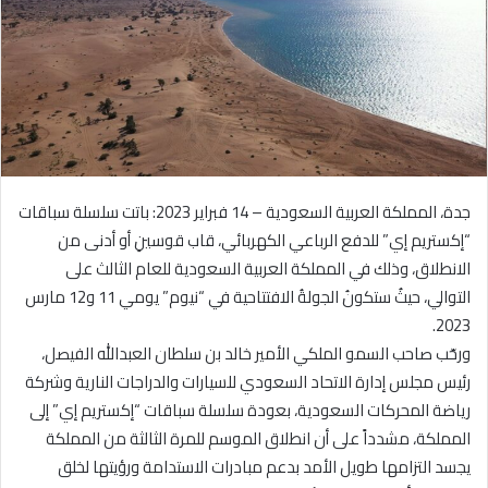
ل
ب
ر
ي
د
ا
إ
ل
جدة، المملكة العربية السعودية – 14 فبراير 2023: باتت سلسلة سباقات
ك
“إكستريم إي” للدفع الرباعي الكهربائي، قاب قوسينِ أو أدنى من
ت
الانطلاق، وذلك في المملكة العربية السعودية للعام الثالث على
ر
التوالي، حيثُ ستكونُ الجولةُ الافتتاحية في “نيوم” يومي 11 و12 مارس
و
2023.
ن
ورحّب صاحب السمو الملكي الأمير خالد بن سلطان العبدالله الفيصل،
ي
رئيس مجلس إدارة الاتحاد السعودي للسيارات والدراجات النارية وشركة
ا
رياضة المحركات السعودية، بعودة سلسلة سباقات “إكستريم إي” إلى
المملكة، مشدداً على أن انطلاق الموسم للمرة الثالثة من المملكة
يجسد التزامها طويل الأمد بدعم مبادرات الاستدامة ورؤيتها لخلق