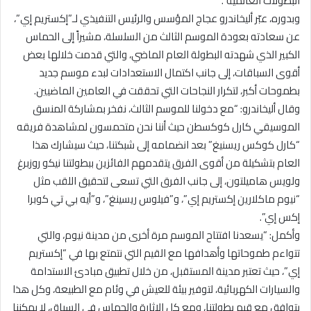
البطولات العالمية”.
وبدوره، عبّر أليخاندرو عجاج المؤسس والرئيس التنفيذي لـ”إكستريم إي”،
عن سعادته بعودة الموسم الثالث من السلسلة، مشيراً إلى الحماس
الكبير الذي شهدته البطولة العام الماضي، والتي قدمت خلالها بعض
أقوى السباقات، إلى جانب اكتمال الاستعدادات لبدء موسم جديد
بطموحات أكبر، لتكرار النجاحات التي تحققت في العامين الماضيين.
وقال أليخاندرو: “مع دخولنا للموسم الثالث، نفخر بمشاركة المنسق
الموسيقي كارل كوكسطن حيث أننا نحن متحمسون لمشاهدة فريقه
“كارل كوكس ريسنيغ” بعد انضمامه إلى شبكتنا، حيث سيشارك هذا
العام بتشكيلة من أقوى الفرق يتقدمهم الفائزين ببطولتنا نيكو روزبرغ
ولويس هاميلتون، إلى جانب الفرق التي تسعى لتحقيق اللقب مثل
“نيوم ماكلارين إكستريم إي”، و”فيلوس ريسينغ”، و”أيه بي تي كوبرا
إكس إي”.
وأكمل: “يسعدنا افتتاح الموسم مرة أخرى من مدينة نيوم، والتي
تتواءم طموحاتها وأهدافها مع القيم التي نتمتع بها في “إكستريم
إي”، حيث تعتبر مدينة المستقبل، من خلال تطبيق مبادئ الاستدامة
والسيارات الكهربائية، لتوفير بيئة للعيش في وئام مع الطبيعة، وكل هذا
يتوافق مع قيم بطولتنا، ومع كل الإثارة والحماس في السباق، لا يمكننا