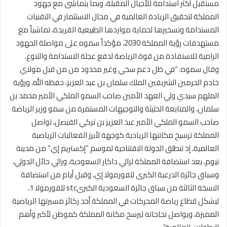
مستقبل أكثر استدامة للأجيال المقبلة، وبما يتماشى مع جهود
المملكة لتحقيق الريادة العالمية في مجال الاستثمار في التقنيات
المستدامة وتسخيرها لحماية مواردها الطبيعية الفريدة، تماشياً مع
مستهدفات رؤية المملكة 2030، مؤكداً سموه على مواصلة الجهود
الرامية للاستفادة من قوة الرياضة لدفع عجلة الاستدامة والتنوع.
وقال سموه: “في ظل دعم سخي وغير محدود من من قبل مولاي
خادم الحرمين الشريفين الملك سلمان بن عبد العزيز، حفظه الله، ورؤية
الملهم سيدي ولي العهد الأمين صاحب السمو الملكي الأمير محمد بن
سلمان، والمتابعة الحثيثة والتوجيهات المستمرة من سمو وزير الرياضة
صاحب السمو الملكي الأمير عبد العزيز بن تركي الفيصل، تواصل
المملكة ترسيخ مكانتها الريادية كوجهة لأبرز الفعاليات الرياضية
العالمية، إذ تنطلق الجولة الافتتاحية لموسم “إكستريم إي” من مدينة
نيوم، بعد استضافة المملكة لرالي داكار السعودية، ورالي حائل الدولي،
وسباق جائزة الدرعية الكبرى للفورمولا إي، وقبل أيام من استضافة
النسخة الثالثة من سباق جائزة السعودية الكبرىstc للفورمولا 1،
ليشكل قطاع رياضة المحركات في المملكة أحد ركائز مسيرتها الرياضية
المميزة، ويواصل نجاحاته ليرسخ مكانة المملكة كموطن لأكبر وأهم