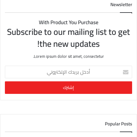
Newsletter
With Product You Purchase
Subscribe to our mailing list to get
the new updates!
Lorem ipsum dolor sit amet, consectetur.
أ
د
خ
ل
ب
ر
ي
د
ك
Popular Posts
ا
ل