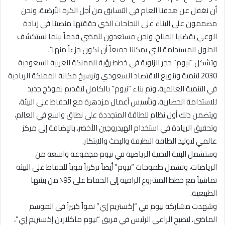
أن نغفل عن هدفنا العام في التسابق من أجل الكرة الأرضية، ونحن
مصممون على البناء على النجاحات الذي حققتها منصتنا في زيادة
الوعي بقضايا المناخ، ونحن مستعدون للمضي قدماً بينما نستكشف
الحلول المستدامة التي يمكننا جميعاً أن نكون جزءاً منها”.
وتشكل “نيوم” حجر الزاوية في خطط رؤية المملكة العربية السعودية
2030 لتنمية وتنويع الاقتصاد السعودي وترسيخ مكانة المملكة الريادية
في التنمية العالمية، وتم بناء “نيوم” بالكامل لتقديم نموذج جديد
للاستدامة الحضارية، وتأسيس أعمال مزدهرة مع الحفاظ على البيئة،
ويتضمن ذلك أول نظام للطاقة المتجددة على نطاق واسع في العالم،
وتحقيق الريادة في استخدام الهيدروجين الأخضر، بالإضافة إلى مركز
عالمي لتوليد الطاقة النظيفة والبحث والابتكار.
وستشمل البنية التحتية الرياضية في نيوم مجموعة واسعة من
الرياضات، وتشمل طموحات “نيوم” أيضاً تركيزاً قوياً للحفاظ على البيئة
تماشياً مع خطط المشروع الرامية إلى الحفاظ على 95٪ من بيئتها
الطبيعية.
وشهدت مشاركة نيوم في “إكستريم إي” نمواً كبيراً في الموسم
الماضي، لتصبح الراعي الرئيس في فريق “نيوم ماكلارين إكستريم إي”،