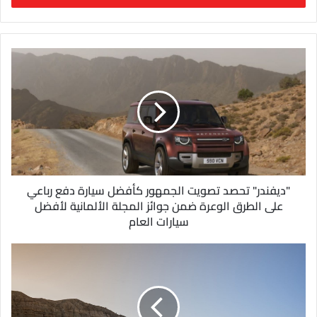
ب
ر
ي
د
ك
ا
ل
إ
ل
ك
ت
ر
و
"ديفندر" تحصد تصويت الجمهور كأفضل سيارة دفع رباعي
ن
على الطرق الوعرة ضمن جوائز المجلة الألمانية لأفضل
ي
سيارات العام