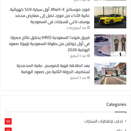
فورد موستانج Mach-E، أول سيارة SUV كهربائية
عالية الأداء من فورد، تصل إلى معارض محمد
يوسف ناغي للسيارات في السعودية
منذ أسبوع واحد
فريق هوندا السعودية (HRS) يحقق نتائج مميزة
في أول جولتين من بطولة السعودية تويوتا صعود
الهضبة 2026
منذ 3 أسابيع
بعد انطلاقة قوية للموسم.. عقبة المحمدية
تستضيف الجولة الثانية من صعود الهضبة
منذ 3 أسابيع
Categories
تجارب وتغطيات السيارات
66
عام
25