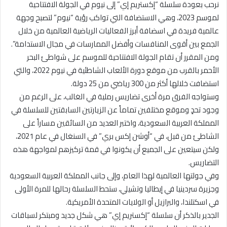
نرحب بعودة سلسلة “إكستريم إي” إلى نيوم في الجولة الافتتاحية
لموسم 2023، وهي الاستضافة التي تواكب رؤية “نيوم” لتصبح وجهة
عالمية فريدة في اسضافة أبرز الفعاليات الرياضية العالمية من خلال
الجمع بين أقوى المنافسات وأفضل الممارسات في مجال الاستدامة”.
ومن المقرر أن تقام الجولة الافتتاحية للموسم على شواطئ البحر
الأحمر بالقرب من موقع دورة الألعاب الشاطئية في نيوم 2022، والتي
استضافت خلالها أكثر من 300 رياضي من 25 دولة.
وستواجه الفرق مرة أخرى تضاريس رملية في الغالب، على الرغم من
وجود تحدٍ وموقع مختلفين تماماً عن الزيارتين السابقتين للسلسلة في
المملكة العربية السعودية، واختبر العديد من السائقين مساراً على
الشاطئ من قبل، في “أوشن إكس بري” في السنغال في عام 2021،
ولكن سيتعين على الجميع أن يكونوا في قمة تركيزهم لمواجهة هذه
التضاريس.
وفي جولتها العالمية لهذا العام، وإلى جانب المملكة العربية السعودية
وجزيرة سردينيا في إيطاليا وتشيلي، ستحط السلسلة رحالها للمرة الأولى
في اسكتلندا، والبرازيل أو الولايات المتحدة الأمريكية.
الجدير بالذكر أن سلسلة “إكستريم إي” هي شكل جديد ومبتكر لسباقات