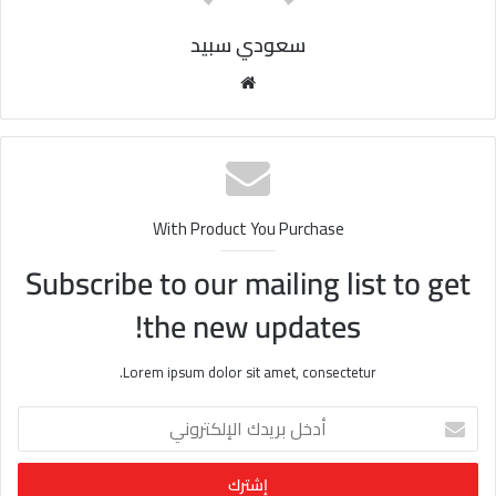
سعودي سبيد
مو
قع
الوي
ب
With Product You Purchase
Subscribe to our mailing list to get
the new updates!
Lorem ipsum dolor sit amet, consectetur.
أ
د
خ
ل