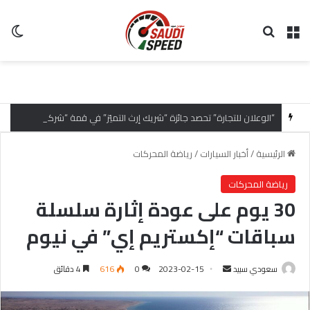
القائمة
بحث عن
ال
“الوعلان للتجارة” تحصد جائزة “شريك إرث التميّز” في قمة “شركاء هيونداي لعام 2026” تقديراً للتميّز التشغيلي وريادة تجارب العميل
الرئيسية
/
أخبار السيارات
/
رياضة المحركات
رياضة المحركات
30 يوم على عودة إثارة سلسلة
سباقات “إكستريم إي” في نيوم
سعودي سبيد
أ
2023-02-15
0
616
4 دقائق
ر
س