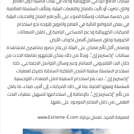
سيارات الدفع الرباعي الكهربائية وذلك في بيئات قاسية حول العالم
والتي تضررت أو تأثرت بالمناخ والتغيرات البيئية، وتتألف السلسلة العالمية
من خمسة سباقات وتسلّط الضوء على تأثير تغير المناخ والتحديات البيئية
في بعض المواقع النائية في العالم والترويج للتوجه نحو استخدام
المركبات الكهربائية ودعم المساعي الرامية إلى تقليل الانبعاثات
الكربونية وخلق مستقبل أفضل لكوكب الأرض.
ولضمان أقل تأثير ممكن على البيئة، لن يتاح حضور جماهيري لمشاهدة
سباقات “إكستريم إي”، وبدلاً من ذلك يمكن للجمهور متابعة الحدث من
خلال البث التلفزيوني المباشر، وعبر وسائل التواصل الاجتماعي، كما
تستخدم السلسلة سفينة الشحن الملكية السابقة كمركز لعمليات
“إكستريم إي”، حيث يتم استخدام السفينة لنقل المعدات اللوجستية
للسلسلة وبنيتها التحتية، بما في ذلك المركبات، إلى أقرب ميناء، ما يقلل
من تأثير “إكستريم إي”، بالإضافة إلى استخدامها لتسهيل عمليات البحث
العلمي من خلال المختبر الموجود على متنها.
لمعرفة المزيد، تفضل بزيارة: www.Extreme-E.com