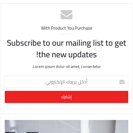
الوي
ب
With Product You Purchase
Subscribe to our mailing list to get
the new updates!
Lorem ipsum dolor sit amet, consectetur.
أ
د
خ
ل
ب
ر
ي
د
ك