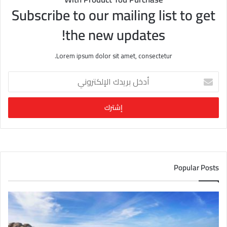
Subscribe to our mailing list to get
the new updates!
Lorem ipsum dolor sit amet, consectetur.
أ
د
خ
ل
ب
ر
ي
د
ك
Popular Posts
ا
ل
إ
ل
ك
ت