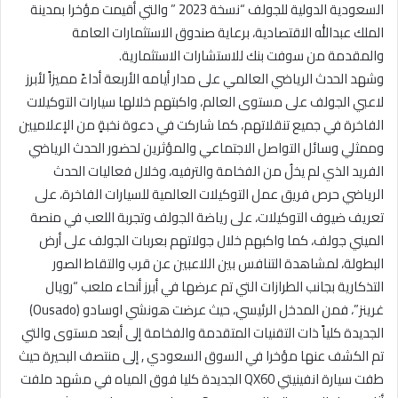
السعودية الدولية للجولف “نسخة 2023 ” والتي أقيمت مؤخرا بمدينة
الملك عبدالله الاقتصادية، برعاية صندوق الاستثمارات العامة
والمقدمة من سوفت بنك للاستشارات الاستثمارية.
وشهد الحدث الرياضي العالمي على مدار أيامه الأربعة أداءً مميزاً لأبرز
لاعبي الجولف على مستوى العالم، واكبتهم خلالها سيارات التوكيلات
الفاخرة في جميع تنقلاتهم، كما شاركت في دعوة نخبةٍ من الإعلاميين
وممثلي وسائل التواصل الاجتماعي والمؤثرين لحضور الحدث الرياضي
الفريد الذي لم يخلُ من الفخامة والترفيه، وخلال فعاليات الحدث
الرياضي حرص فريق عمل التوكيلات العالمية للسيارات الفاخرة، على
تعريف ضيوف التوكيلات، على رياضة الجولف وتجربة اللعب في منصة
الميني جولف، كما واكبهم خلال جولاتهم بعربات الجولف على أرض
البطولة، لمشاهدة التنافس بين اللاعبين عن قرب والتقاط الصور
التذكارية بجانب الطرازات التي تم عرضها في أبرز أنحاء ملعب “رويال
غرينز”، فمن المدخل الرئيسي، حيث عرضت هونشي اوسادو (Ousado)
الجديدة كلياً ذات التقنيات المتقدمة والفخامة إلى أبعد مستوى والتي
تم الكشف عنها مؤخرا في السوق السعودي , إلى منتصف البحيرة حيث
طفت سيارة انفينيتي QX60 الجديدة كليا فوق المياه في مشهد ملفت