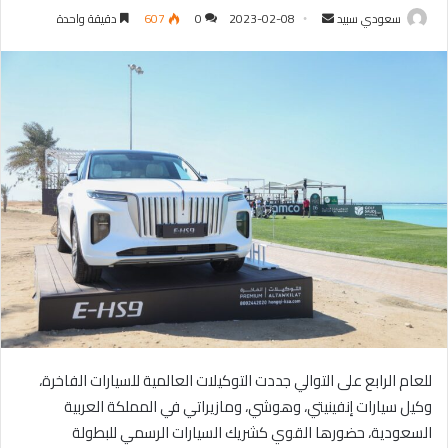
سعودي سبيد
أ
2023-02-08
0
607
دقيقة واحدة
ر
س
ل
ب
ر
ي
د
ا
إ
ل
ك
ت
ر
و
للعام الرابع على التوالي جددت التوكيلات العالمية للسيارات الفاخرة،
ن
ي
وكيل سيارات إنفينيتي، وهوشي، ومازيراتي في المملكة العربية
ا
السعودية، حضورها القوي كشريك السيارات الرسمي للبطولة