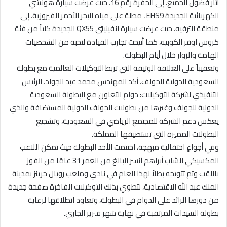
أثار فضول الجميع، إلى الحفرة رقم 16، حيث عرضت سيارة هونشي
الكهربائية الجديدة EHS9 ، مطلة على مياه البحر الأحمر الفيروزية، إلى
منطقة الترفيه، حيث عرضت سيارة انفينيتي QX55 الجديدة كلياً من فئة
كروس اوفر الكوبيه، كما أتيحت تجارب القيادة لنخبة من الشخصيات
الهامة والزوار خلال أيام البطولة.
وتعقيباً على العلاقة الوثيقة التي تربط التوكيلات العالمية مع بطولة
السعودية الدولية للجولف، أكد المهندس محمد عبد الجواد، الرئيس
التنفيذي لشركة التوكيلات: دوام التعاون مع البطولة السعودية
الدولية للجولف وغيرها من بطولات الجولف الدولية المستضافة والذي
يعكس دعم الشركة للمجتمع الرياضي في السعودية، وتشجيع
البطولات المميزة التي تستضيفها المملكة.
وفي أجواءٍ احتفالية مبهجة، اختتمت الأحد البطولة حيث تمكن اللاعب
المكسيكي الشاب أبراهم آنسر البالغ من العمر 31 عامًا من الفوز
باللقب وتم تتويجه بطلاً لهذا العام في نادي وملعب رويال جرينز بمدينة
الملك عبد الله الاقتصادية، لتطوي بذلك التوكيلات الفاخرة صفحة جديدة
من دورها الرائد على الدوام في البطولة، وتعاود انطلاقها لرعاية
بطولة السيدات المرتقبة في نهاية شهر فبرير الجاري.