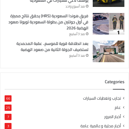
يوسف ناغي للسيارات في السعودية
منذ أسبوع واحد
فريق هوندا السعودية (HRS) يحقق نتائج مميزة
في أول جولتين من بطولة السعودية تويوتا صعود
الهضبة 2026
منذ 3 أسابيع
بعد انطلاقة قوية للموسم.. عقبة المحمدية
تستضيف الجولة الثانية من صعود الهضبة
منذ 3 أسابيع
Categories
تجارب وتغطيات السيارات
66
عام
25
أخبار المرور
7
أخبار محلية وعالمية عامة
3