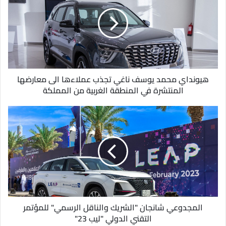
ا
ل
إ
ل
ك
ت
ر
و
هيونداي محمد يوسف ناغي تجذب عملاءها الى معارضها
ن
المنتشرة في المنطقة الغربية من المملكة
ي
المجدوعي شانجان "الشريك والناقل الرسمي" للمؤتمر
التقني الدولي "ليب 23"