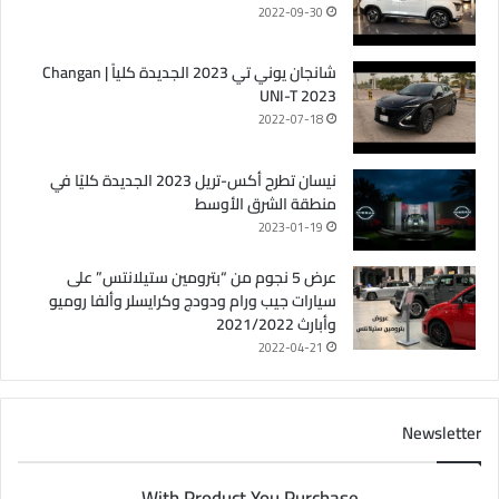
2022-09-30
شانجان يوني تي 2023 الجديدة كلياً | Changan
UNI-T 2023
2022-07-18
نيسان تطرح أكس-تريل 2023 الجديدة كليًا في
منطقة الشرق الأوسط
2023-01-19
عرض 5 نجوم من “بترومين ستيلانتس” على
سيارات جيب ورام ودودج وكرايسلر وألفا روميو
وأبارث 2021/2022
2022-04-21
Newsletter
With Product You Purchase