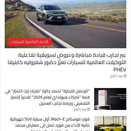
ر
و
ن
ي
الأخبار العالمية للسيارات
عبر تجارب قيادة مباشرة وعروض تسويقية تفاعلية:
التوكيلات العالمية للسيارات تعزّز حضور شفروليه كابتيفا
PHEV
منذ 5 أيام
“الوعلان للتجارة” تحصد جائزة “شريك إرث التميّز” في
قمة “شركاء هيونداي لعام 2026” تقديراً للتميّز
التشغيلي وريادة تجارب العميل
منذ 5 أيام
فورد موستانج Mach-E، أول سيارة SUV كهربائية
عالية الأداء من فورد، تصل إلى معارض محمد