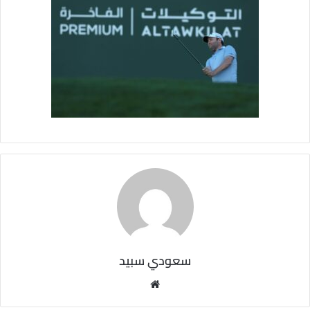
سعودي سبيد
مو
قع