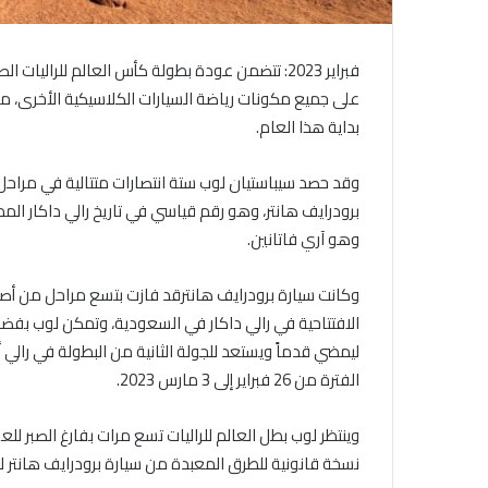
فبراير 2023: تتضمن عودة بطولة كأس العالم للرالي
على جميع مكونات رياضة السيارات الكلاسيكية الأخرى، مع
بداية هذا العام.
وقد حصد سيباستيان لوب ستة انتصارات متتالية في مراحل ر
وهو آري فاتانين.
الافتتاحية في رالي داكار في السعودية، وتمكن لوب بفضل
ليمضي قدماً ويستعد للجولة الثانية من البطولة في رالي 
الفترة من 26 فبراير إلى 3 مارس 2023.
وينتظر لوب بطل العالم للراليات تسع مرات بفارغ الصبر للع
نسخة قانونية للطرق المعبدة من سيارة برودرايف هانتر ل