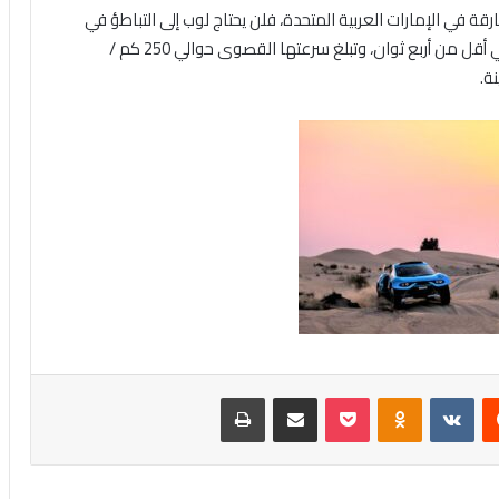
ارقة في الإمارات العربية المتحدة، فلن يحتاج لوب إلى التباطؤ في
الصحراء. وتتسارع السيارة من صفر إلى 100 كم / ساعة في أقل من أربع ثوان، وتبلغ سرعتها القصوى حوالي 250 كم /
ة.
‏Reddit
‏VKontakte
Odnoklassniki
بوكيت
مشاركة عبر البريد
طباعة