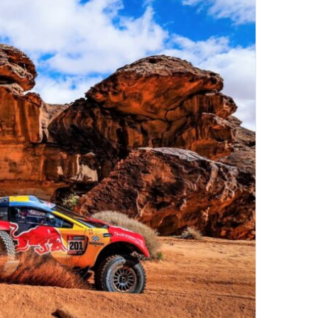
د
ا
إ
ل
ك
ت
ر
و
ن
ي
ا