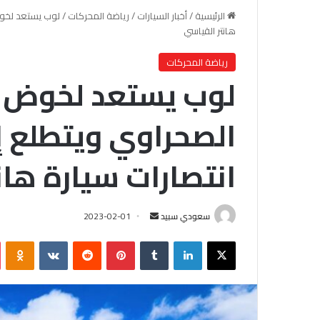
الرئيسية
/
أخبار السيارات
/
رياضة المحركات
/
لوب يستعد لخوض 
هانتر القياسي
رياضة المحركات
لوب يستعد لخوض غم
الصحراوي ويتطلع إ
انتصارات سيارة هان
سعودي سبيد
أ
2023-02-01
ر
X
لينكدإن
‏Tumblr
بينتيريست
‏Reddit
‏VKontakte
Odnoklassniki
س
ل
ب
ر
ي