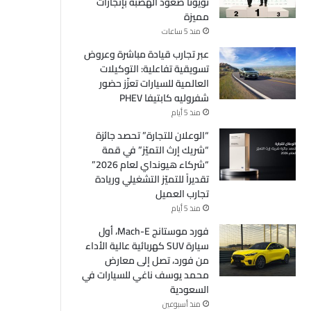
تويوتا صعود الهضبة بإنجازات
مميزة
منذ 5 ساعات
عبر تجارب قيادة مباشرة وعروض
تسويقية تفاعلية: التوكيلات
العالمية للسيارات تعزّز حضور
شفروليه كابتيفا PHEV
منذ 5 أيام
“الوعلان للتجارة” تحصد جائزة
“شريك إرث التميّز” في قمة
“شركاء هيونداي لعام 2026”
تقديراً للتميّز التشغيلي وريادة
تجارب العميل
منذ 5 أيام
فورد موستانج Mach-E، أول
سيارة SUV كهربائية عالية الأداء
من فورد، تصل إلى معارض
محمد يوسف ناغي للسيارات في
السعودية
منذ أسبوعين