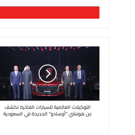
د
خ
ل
ب
ر
ي
د
ك
ا
ل
إ
ل
ك
ت
ر
و
ن
التوكيلات العالمية للسيارات الفاخرة تكشف
ي
عن هونشي "أوسادو" الجديدة في السعودية