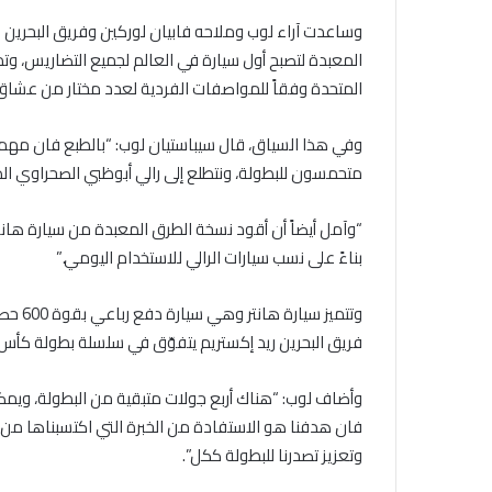
وساعدت آراء لوب وملاحه فابيان لوركين وفريق البحرين ر
المعبدة لتصبح أول سيارة في العالم لجميع التضاريس، و
المتحدة وفقاً للمواصفات الفردية لعدد مختار من عشاق ا
وفي هذا السياق، قال سيباستيان لوب: “بالطبع فان مهمتنا 
متحمسون للبطولة، ونتطلع إلى رالي أبوظبي الصحراوي الذي يعد
“وآمل أيضاً أن أقود نسخة الطرق المعبدة من سيارة هانت
بناءً على نسب سيارات الرالي للاستخدام اليومي.”
فريق البحرين ريد إكستريم يتفوّق في سلسلة بطولة كأس ال
وأضاف لوب: “هناك أربع جولات متبقية من البطولة، ويمكن 
فان هدفنا هو الاستفادة من الخبرة التي اكتسبناها من ر
وتعزيز تصدرنا للبطولة ككل”.