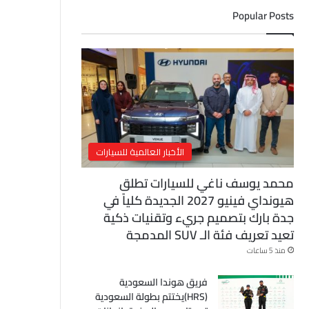
ل
Popular Posts
إ
ل
ك
ت
ر
و
ن
ي
الأخبار العالمية للسيارات
محمد يوسف ناغي للسيارات تطلق
هيونداي فينيو 2027 الجديدة كلياً في
جدة بارك بتصميم جريء وتقنيات ذكية
تعيد تعريف فئة الـ SUV المدمجة
منذ 5 ساعات
فريق هوندا السعودية
(HRS)يختتم بطولة السعودية