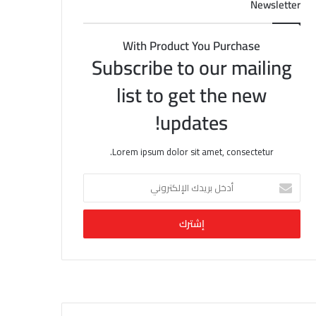
Newsletter
With Product You Purchase
Subscribe to our mailing
list to get the new
updates!
Lorem ipsum dolor sit amet, consectetur.
أ
د
خ
ل
ب
ر
ي
د
ك
ا