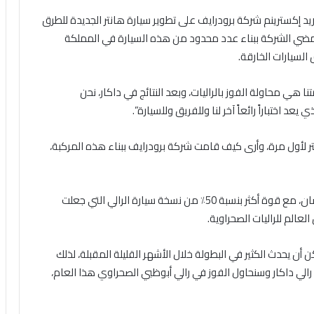
يد إكسترينم شركة برودرايف على تطوير سيارة هانتر الجديدة للطرق
تمضي الشركة ببناء عدد محدود من هذه السيارة في المملكة
لسيارات الخارقة.
هي محاولة الفوز بالراليات، وبعد النتائج في داكار، نحن
 اختباراً رائعاً آخر لنا وللفريق وللسيارة”.
ر لأول مرة، وأرى كيف قامت شركة برودرايف ببناء هذه المركبة،
وتتميز سيارة هانتر وهي سيارة دفع رباعي بقوة 600 حصان، مع قوة أكثر بنسبة 50٪ من نسخة سيارة الرالي التي جعلت
عالم للراليات الصحراوية.
أن يحدث الكثير في البطولة خلال الأشهر القليلة المقبلة، لذلك
الي داكار وسنحاول الفوز في رالي أبوظبي الصحراوي هذا العام،