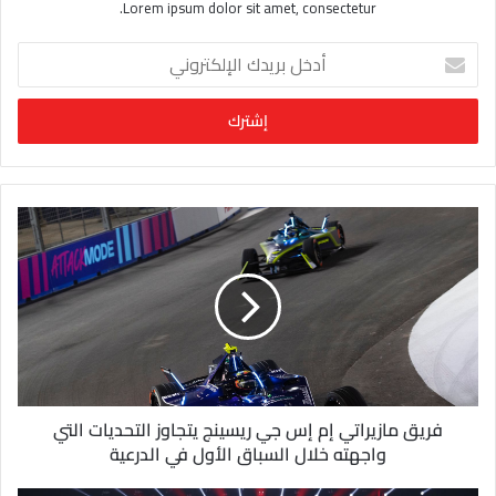
Lorem ipsum dolor sit amet, consectetur.
أ
د
خ
ل
ب
ر
ي
د
ك
ا
ل
إ
ل
ك
ت
ر
و
فريق مازيراتي إم إس جي ريسينج يتجاوز التحديات التي
ن
واجهته خلال السباق الأول في الدرعية
ي