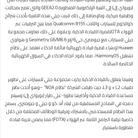
(بويواي إل) إلى البنية الإلكترونية المتطورة GEEA2.0 والتي تتميز بمجالات
وظيفية مركزة. وبالإضافة إلى ذلك قرنت جيلي هذه التقنية بأحدث شرائح
كوالكوم للسيارات والآلات Qualcomm 8155 مما يتيح الترقيات عبر
الهواء OTAلقمرة القيادة الذكية. وعلاوة على ذلك تعاونت مجموعة
جيلي للسيارات مع جيومتري جي6/إم 6 Geometry G6/M6 و هواوي
Huawei لإنشاء قمرة قيادة كهربائية فائقة الذكاء تعتمد على نظام
تشغيل HarmonyOS ، مما يقود اتجاه الذكاء في السوق الكهربائية
الخالصة السائدة.
وفيما يتعلق بالقيادة الذكية ركزت مجموعة جيلي للسيارات على تطوير
تقنيات L2 + و L3، حيث طبقت الشركة “نظام NOA” –وهو أحدث نظم
مساعدة القيادة الذكية وأكثرها تطورا-على طراز (بويواي إل) وسيتم
دمجه في النماذج المستقبلية من لينك أند كو و جيلي و جيومتري. يسمح
هذا النظام للمستخدمين بالاشتراك وترقية الوظائف المختلفة من خلال
خاصية ترقية البرامج الثابتة عبر الهواء (FOTA) مما يضمن تجربة قيادة
متطورة باستمرار.