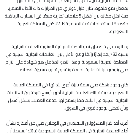
10 علامات تجارية مبيعًا على مدار العام، متفوقة على منافسيها
بمعدل نمو ملحوظ. كان طراز كولراي من الطرازات ذات الأداء المتميز،
حيث احتل مكانه بين أفضل 5 علامات تجارية مبيعًا في السيارات الرياضية
متعددة الاستخدامات تحت المدمجة SUV-Bفي المملكة العربية
السعودية.
وعلاوة على ذلك فإن نمو الحصة السوقية السنوية للعلامة التجارية
بنسبة 82٪ يعد إنجازًا رائعًا وهو الأعلى بين العلامات التجارية الصينية في
المملكة العربية السعودية. وهذا النمو المذهل هو شهادة على التزام
جيلي بتوفير سيارات عالية الجودة وتقديم تجارب متميزة للعملاء.
كان وجود شبكة جيلي سمة بارزة أخرى لأدائها في المملكة العربية
السعودية، حيث تمتلك العلامة التجارية أكبر وأوسع شبكة بين العلامات
التجارية الصينية في البلاد، مما يسمح لها بخدمة العملاء بشكل أفضل
وبأن تحظى بوجود قوي في السوق.
أعرب أحد كبار المسؤولين التنفيذيين في الوعلان جيلي عن أفكاره بشأن
أداء العلامة التجارية في المملكة العربية السعودية قائلاً: “يسعدنا أن