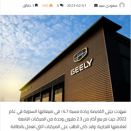
سعودي سبيد
أ
2023-02-01
0
565
3 دقائق
ر
س
ل
ب
ر
ي
د
ا
إ
ل
ك
ت
ر
و
شهدت جيلي القابضة زيادة بنسبة 4.7٪ في مبيعاتها السنوية في عام
ن
ي
2022، حيث تم بيع أكثر من 2.3 مليون وحدة من المركبات التابعة
ا
لعلامتها التجارية. وقد كان الطلب على المركبات التي تعمل بالطاقة