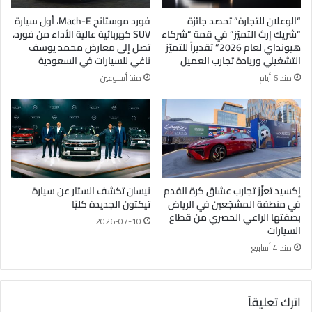
“الوعلان للتجارة” تحصد جائزة
فورد موستانج Mach-E، أول سيارة
“شريك إرث التميّز” في قمة “شركاء
SUV كهربائية عالية الأداء من فورد،
هيونداي لعام 2026” تقديراً للتميّز
تصل إلى معارض محمد يوسف
التشغيلي وريادة تجارب العميل
ناغي للسيارات في السعودية
منذ 6 أيام
منذ أسبوعين
إكسيد تعزّز تجارب عشاق كرة القدم
نيسان تكشف الستار عن سيارة
في منطقة المشجّعين في الرياض
تيكتون الجديدة كليًا
بصفتها الراعي الحصري من قطاع
2026-07-10
السيارات
منذ 4 أسابيع
اترك تعليقاً