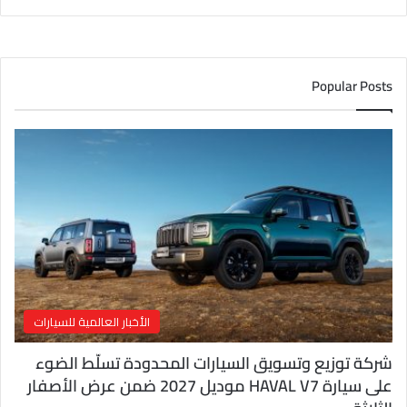
ر
ي
د
ك
Popular Posts
ا
ل
إ
ل
ك
ت
ر
و
ن
ي
الأخبار العالمية للسيارات
شركة توزيع وتسويق السيارات المحدودة تسلّط الضوء
على سيارة HAVAL V7 موديل 2027 ضمن عرض الأصفار