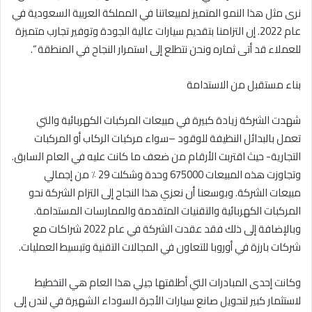
نرى مثل هذا النمو المتميز لمبيعاتنا في المملكة العربية السعودية في
عام 2022. إن التزامنا بتقديم سيارات عالية الجودة وتوفير تجارب متميزة
للعملاء قد أتى ثماره ونحن نتطلع إلى استمرار النجاح في المنطقة “.
بناء مستقبل من الاستدامة
شهدت الشركة زيادة كبيرة في مبيعات المركبات الكهربائية والتي
تعمل بالبدائل النظيفة للوقود –سواء مركبات الركاب أو المركبات
التجارية- حيث اقتربت الأرقام من ضعف ما كانت عليه في العام السابق.
وتجاوزت هذه المبيعات 675000 وحدة وشكلت 29 ٪ من إجمالي
مبيعات الشركة. وبوسعنا أن نعزي هذا النجاح إلى التزام الشركة نحو
المركبات الكهربائية والتقنيات المتقدمة والممارسات المستدامة.
وبالإضافة إلى ذلك فقد عقدت الشركة في عام 2022 شراكات مع
شركات بارزة في أوروبا للتعاون في المجالات التقنية وتبسيط العمليات.
وكانت إحدى المبادرات التي أطلقتها جيلي هذا العام هي التخطيط
لاستثمار كبير لتحويل صانع سيارات الأجرة السوداء الشهيرة في لندن إلى