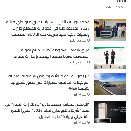
الثلاثة
منذ 4 ساعات
محمد يوسف ناغي للسيارات تطلق هيونداي فينيو
2027 الجديدة كلياً في جدة بارك بتصميم جريء
وتقنيات ذكية تعيد تعريف فئة الـ SUV المدمجة
منذ يوم واحد
فريق هوندا السعودية (HRS)يختتم بطولة
السعودية تويوتا صعود الهضبة بإنجازات مميزة
منذ يوم واحد
عبر تجارب قيادة مباشرة وعروض تسويقية تفاعلية:
التوكيلات العالمية للسيارات تعزّز حضور شفروليه
كابتيفا PHEV
منذ 6 أيام
“الوعلان للتجارة” تحصد جائزة “شريك إرث التميّز” في
قمة “شركاء هيونداي لعام 2026” تقديراً للتميّز
التشغيلي وريادة تجارب العميل
منذ 6 أيام