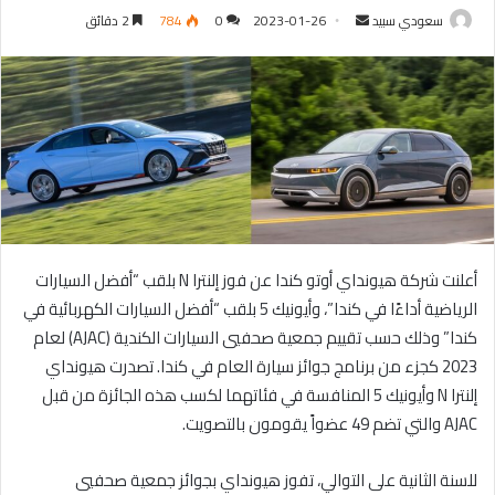
سعودي سبيد
أ
2023-01-26
0
784
2 دقائق
ر
س
ل
ب
ر
ي
د
ا
إ
أعلنت شركة هيونداي أوتو كندا عن فوز إلنترا N بلقب “أفضل السيارات
ل
الرياضية أداءًا في كندا”، وأيونيك 5 بلقب “أفضل السيارات الكهربائية في
ك
كندا” وذلك حسب تقييم جمعية صحفيي السيارات الكندية (AJAC) لعام
ت
2023 كجزء من برنامج جوائز سيارة العام في كندا. تصدرت هيونداي
ر
إلنترا N وأيونيك 5 المنافسة في فئاتهما لكسب هذه الجائزة من قبل
و
ن
AJAC والتي تضم 49 عضواً يقومون بالتصويت.
ي
ا
للسنة الثانية على التوالي، تفوز هيونداي بجوائز جمعية صحفيي