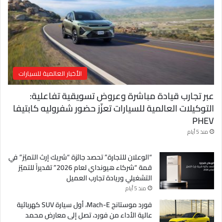
ت
ر
و
ن
ي
الأخبار العالمية للسيارات
عبر تجارب قيادة مباشرة وعروض تسويقية تفاعلية:
التوكيلات العالمية للسيارات تعزّز حضور شفروليه كابتيفا
PHEV
منذ 5 أيام
“الوعلان للتجارة” تحصد جائزة “شريك إرث التميّز” في
قمة “شركاء هيونداي لعام 2026” تقديراً للتميّز
التشغيلي وريادة تجارب العميل
منذ 5 أيام
فورد موستانج Mach-E، أول سيارة SUV كهربائية
عالية الأداء من فورد، تصل إلى معارض محمد