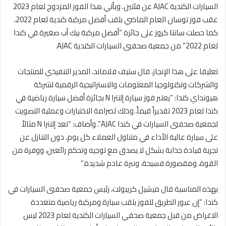
السيارات الكندية AJAC عن فئتين. ويأتي هذا الفوز المزدوج لعام 2023
عقب فوز توسان العام الماضي بلقب أفضل مركبة كندية لعام 2022،
كما حصلت سانتا كروز على جائزة “أفضل مركبة بيك أب صغيرة في كندا
لعام 2022” من جمعية صحفيي السيارات الكندية AJAC.
تعليقا على هذا الإنجاز، قال ستيف فلاماند، المدير التنفيذي للمنتجات
والشركات وتكنولوجيا المعلومات والاستراتيجية الرقمية لشركة
هيونداي كندا: “يعتبر فوز سيارة إلنترا N بجائزة أفضل سيارة رياضية في
كندا لعام 2023 تقديراً قيماً، وذلك لصرامة الاختبارات وعملية التصويت
لجمعية صحفيي السيارات في كندا AJAC”. وأضاف: “تعد إلنترا N مثالاً
على سيارة عالية الأداء في متناول العملاء كل يوم، دون التنازل عن
تجربة قيادة جذابة بشكل لا يصدق مع توجيه وتحكم رائعين، ووفرة من
القوة، ومقصورة فسيحة، ونبرة عادم شديدة.”
بهذه المناسبة قال ميشيل كريبولت، رئيس جمعية صحفيي السيارات في
كندا: “إن عبور الطريق للفوز بلقب سيارة ومركبة رياضية متعددة
الاغراض من قبل جمعية صحفي السيارات الكندية لعام 2023 ليس