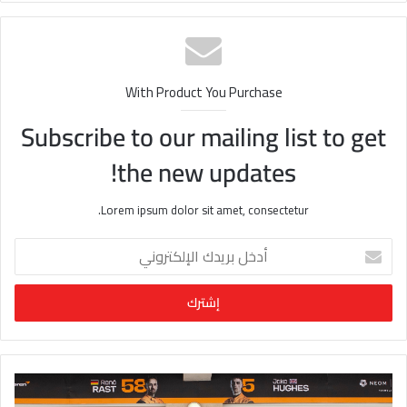
الوي
ب
With Product You Purchase
Subscribe to our mailing list to get
the new updates!
Lorem ipsum dolor sit amet, consectetur.
أ
د
خ
ل
ب
ر
ي
د
ك