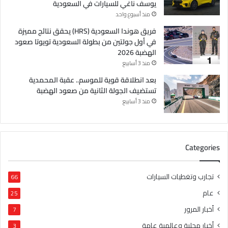
يوسف ناغي للسيارات في السعودية
منذ أسبوع واحد
فريق هوندا السعودية (HRS) يحقق نتائج مميزة
في أول جولتين من بطولة السعودية تويوتا صعود
الهضبة 2026
منذ 3 أسابيع
بعد انطلاقة قوية للموسم.. عقبة المحمدية
تستضيف الجولة الثانية من صعود الهضبة
منذ 3 أسابيع
Categories
تجارب وتغطيات السيارات
66
عام
25
أخبار المرور
7
أخبار محلية وعالمية عامة
3