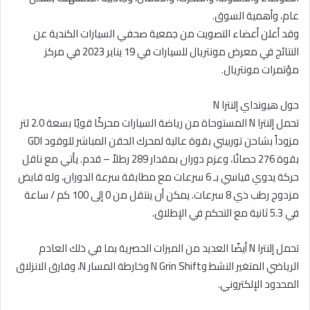
عام، وأهمية السوق.
وقد أعلن أعضاء التصويت من جمعية صحفي السيارات الكندية عن
النتائج في معرض مونتريال للسيارات في 19 يناير 2023 في مركز
مؤتمرات مونتريال.
حول هيونداي إلنترا N
تحمل إلنترا N المستوحاة من رياضة السيارات محركًا قويًا بسعة 2.0 لتر
مزوداً بشاحن توربيني بقوة عالية لمحرك الحقن المباشر للوقود GDI
بقوة 276 حصانًا، وعزم دوران بمقدار 289 رطلاً – قدم. يأتي مع ناقل
حركة يدوي قياسي بـ 6 سرعات مع مطابقة سرعة الدوران، وله قابض
مزدوج رطب ذي 8 سرعات. يمكن أن ينتقل من 0 إلى 100 كم / ساعة
في 5.3 ثانية مع التحكم في الإطلاق.
تحمل إلنترا N أيضًا العديد من الميزات الحصرية بما في ذلك العادم
الرياضي المتغير النشط وN Grin Shift وخارطة المسار N، وفارق الانزلاق
المحدود الإلكتروني.