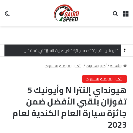
القائمة
بحث عن
ال
“الوعلان للتجارة” تحصد جائزة “شريك إرث التميّز” في قمة “شركاء هيونداي لعام 2026” تقديراً للتميّز التشغيلي وريادة تجارب العميل
الرئيسية
/
أخبار السيارات
/
الأخبار العالمية للسيارات
الأخبار العالمية للسيارات
هيونداي إلنترا N وأيونيك 5
تفوزان بلقبي الأفضل ضمن
جائزة سيارة العام الكندية لعام
2023