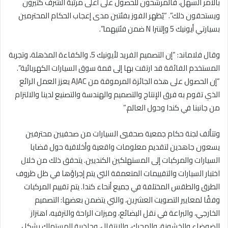
بالأمر السهل، فالمرشحون للحصول على أعلى مرتبة الشرف كثيرون
ويستحقون ذلك”. “يُظهر الفوز بفئتين مدى إعجاب الحكام المحترمين
بسيارتي أيونيك 5 وإلنترا N ضمن فئتيهما”.
وقال فلاماند: “إن التصميم الفريد لأيونيك 5، والكفاءة المذهلة، وتجربة
المستخدم الفائقة قد ارتقت بها إلى قمة سوق السيارات الكهربائية”.
“إن الحصول على هذه الجائزة المرموقة من AJAC يعزز العمل الرائع
الذي تقوم به فرق الإنتاج والتصميم والهندسة والتصنيع لدينا والالتزام
من جانبنا في كندا وحول العالم.”
وتتألف لجنة حكام جمعية صحفيي السيارات من صحفيين محترفين
يسعون جاهدين لتقديم معلومات واقعية وأخلاقية حول قضايا
السيارات والمركبات إلى المستهلكين الكنديين. يتحقق ذلك من خلال
اختبار السيارات والتقييمات المتعمقة التي يتم إجراؤها في ظل ظروف
الطرق والطقس المختلفة في جميع أنحاء كندا. يتم تقييم المركبات
وفقًا لمعايير التصويت العشرين، والتي يتضمن بعضها: التصميم
الخارجي، والبراعة في نقل البضائع، وميزات الراحة والترفيه، اهتزاز
الضوضاء والخشونة، والمحرك، والانتقال، وجاذبية المستهلك بشكل