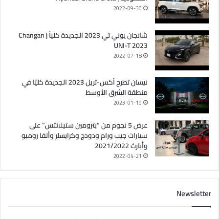
2022-09-30
شانجان يوني تي 2023 الجديدة كلياً | Changan
UNI-T 2023
2022-07-18
نيسان تطرح أكس-تريل 2023 الجديدة كليًا في
منطقة الشرق الأوسط
2023-01-19
عرض 5 نجوم من “بترومين ستيلانتس” على
سيارات جيب ورام ودودج وكرايسلر وألفا روميو
وأبارث 2021/2022
2022-04-21
Newsletter