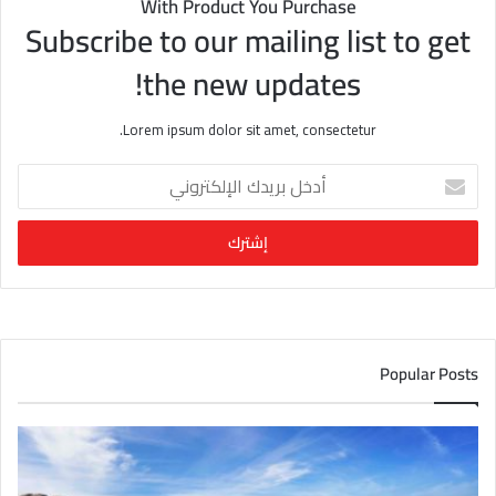
With Product You Purchase
Subscribe to our mailing list to get
the new updates!
Lorem ipsum dolor sit amet, consectetur.
أ
د
خ
ل
ب
ر
ي
د
ك
Popular Posts
ا
ل
إ
ل
ك