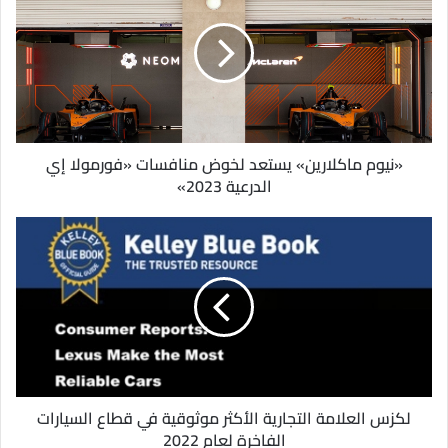
ا
ل
إ
ل
ك
ت
ر
و
«نيوم ماكلارين» يستعد لخوض منافسات «فورمولا إي
ن
الدرعية 2023»
ي
لكزس العلامة التجارية الأكثر موثوقية في قطاع السيارات
الفاخرة لعام 2022