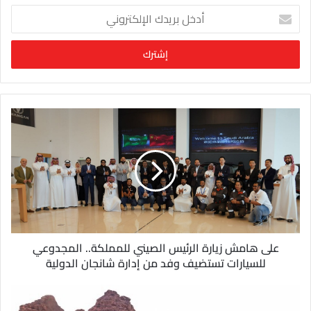
أ
د
خ
ل
ب
ر
ي
د
ك
ا
ل
إ
ل
ك
ت
ر
و
على هامش زيارة الرئيس الصيني للمملكة.. المجدوعي
ن
للسيارات تستضيف وفد من إدارة شانجان الدولية
ي