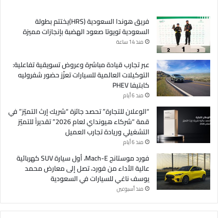
فريق هوندا السعودية (HRS)يختتم بطولة
السعودية تويوتا صعود الهضبة بإنجازات مميزة
منذ 14 ساعة
عبر تجارب قيادة مباشرة وعروض تسويقية تفاعلية:
التوكيلات العالمية للسيارات تعزّز حضور شفروليه
كابتيفا PHEV
منذ 6 أيام
“الوعلان للتجارة” تحصد جائزة “شريك إرث التميّز” في
قمة “شركاء هيونداي لعام 2026” تقديراً للتميّز
التشغيلي وريادة تجارب العميل
منذ 6 أيام
فورد موستانج Mach-E، أول سيارة SUV كهربائية
عالية الأداء من فورد، تصل إلى معارض محمد
يوسف ناغي للسيارات في السعودية
منذ أسبوعين