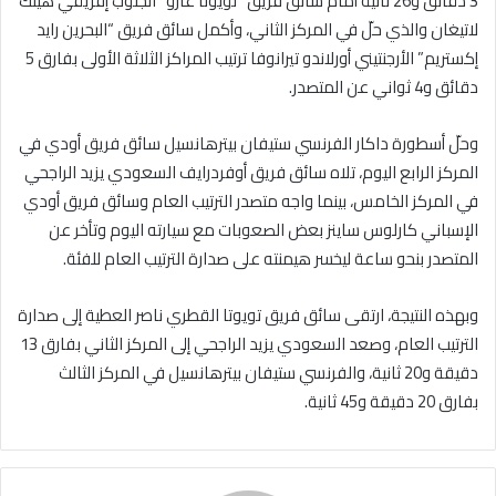
3 دقائق و26 ثانية أمام سائق فريق “تويوتا غازو” الجنوب إفريقي هينك
لاتيغان والذي حلّ في المركز الثاني، وأكمل سائق فريق “البحرين رايد
إكستريم” الأرجنتيني أورلاندو تيرانوفا ترتيب المراكز الثلاثة الأولى بفارق 5
دقائق و4 ثواني عن المتصدر.
وحلّ أسطورة داكار الفرنسي ستيفان بيترهانسيل سائق فريق أودي في
المركز الرابع اليوم، تلاه سائق فريق أوفردرايف السعودي يزيد الراجحي
في المركز الخامس، بينما واجه متصدر الترتيب العام وسائق فريق أودي
الإسباني كارلوس ساينز بعض الصعوبات مع سيارته اليوم وتأخر عن
المتصدر بنحو ساعة ليخسر هيمنته على صدارة الترتيب العام للفئة.
وبهذه النتيجة، ارتقى سائق فريق تويوتا القطري ناصر العطية إلى صدارة
الترتيب العام، وصعد السعودي يزيد الراجحي إلى المركز الثاني بفارق 13
دقيقة و20 ثانية، والفرنسي ستيفان بيترهانسيل في المركز الثالث
بفارق 20 دقيقة و45 ثانية.