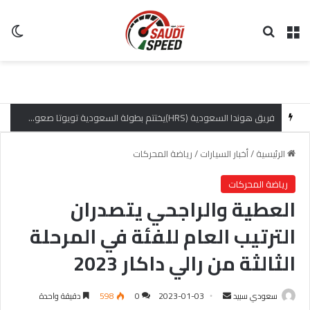
القائمة
بحث عن
ال
عبر تجارب قيادة مباشرة وعروض تسويقية تفاعلية: التوكيلات العالمية للسيارات تعزّز حضور شفروليه كابتيفا PHEV
الرئيسية
/
أخبار السيارات
/
رياضة المحركات
رياضة المحركات
العطية والراجحي يتصدران
الترتيب العام للفئة في المرحلة
الثالثة من رالي داكار 2023
سعودي سبيد
أ
2023-01-03
0
598
دقيقة واحدة