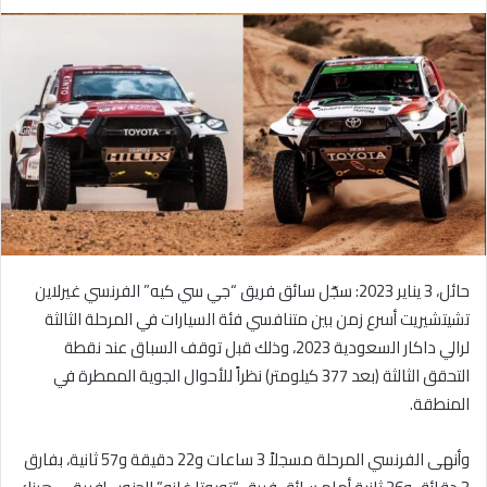
ر
س
ل
ب
ر
ي
د
ا
إ
ل
ك
حائل، 3 يناير 2023: سجّل سائق فريق “جي سي كيه” الفرنسي غيرلاين
ت
تشيتشيريت أسرع زمن بين متنافسي فئة السيارات في المرحلة الثالثة
ر
و
لرالي داكار السعودية 2023، وذلك قبل توقف السباق عند نقطة
ن
التحقق الثالثة (بعد 377 كيلومتر) نظراً للأحوال الجوية الممطرة في
ي
المنطقة.
ا
وأنهى الفرنسي المرحلة مسجلاً 3 ساعات و22 دقيقة و57 ثانية، بفارق