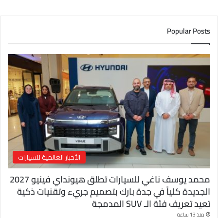
ي
د
ك
Popular Posts
ا
ل
إ
ل
ك
ت
ر
و
ن
ي
الأخبار العالمية للسيارات
محمد يوسف ناغي للسيارات تطلق هيونداي فينيو 2027
الجديدة كلياً في جدة بارك بتصميم جريء وتقنيات ذكية
تعيد تعريف فئة الـ SUV المدمجة
منذ 13 ساعة