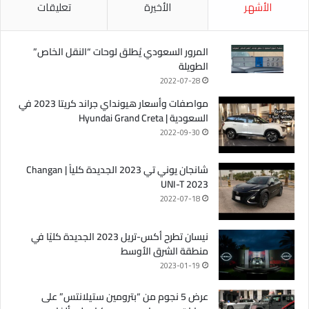
الأشهر
الأخيرة
تعليقات
المرور السعودي يُطلق لوحات “النقل الخاص”
الطويلة
2022-07-28
مواصفات وأسعار هيونداي جراند كريتا 2023 في
السعودية | Hyundai Grand Creta
2022-09-30
شانجان يوني تي 2023 الجديدة كلياً | Changan
UNI-T 2023
2022-07-18
نيسان تطرح أكس-تريل 2023 الجديدة كليًا في
منطقة الشرق الأوسط
2023-01-19
عرض 5 نجوم من “بترومين ستيلانتس” على