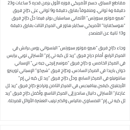
مقاطع السباق، حسم الأمريكي فوزه الأول بزمن قدره 5 ساعات و23
دقيقة و4 ثواني، ومتفوقاً بفارق دقيقة و9 ثواني على درّاج فريق
“هيرو موتور سبورتس” الألماني سباستيان بولر، فيما حلّ درّاج فريق
“هوسكفارنا” الأمريكي سكايلر هاوز في المركز الثالث بفارق دقيقة
و13 ثانية عن المتصدر.
وجاء درّاج فريق “هيرو موتور سبورتس” البتسواني روس برانش في
المركز الرابع، أمام دراج فريق “ريد بُل كيه تي إم” الأسترالي توبي برايس
في المركز الخامس، و درّاج فريق “مونسر إنرجي جيه بي” الإسباني
خوان باريدا في المركز السادس، ودرّاج فريق “شيركو” الإسباني لورينزو
سانتونيلو في المركز السابع، وحلّ درّاج فريق “ريد بُل كيه تي إم”
الأرجنتيني كيفين بينافيديس في المركز الثامن وتراجع درّاج فريق “ريد بُل
غازغاز” الأسترالي دانيال ساندرز إلى المركز التاسع، وأكمل درّاج فريق “ريد
بُل كيه تي إم” النمساوي ماتياس والكنر ترتيب العشرة الأوائل للمرحلة.