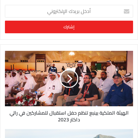
أ
د
خ
ل
ب
ر
ي
د
ك
ا
ل
إ
ل
ك
ت
ر
و
الهيئة الملكية بينبع تنظم حفل استقبال للمشاركين في رالي
ن
داكار 2023
ي