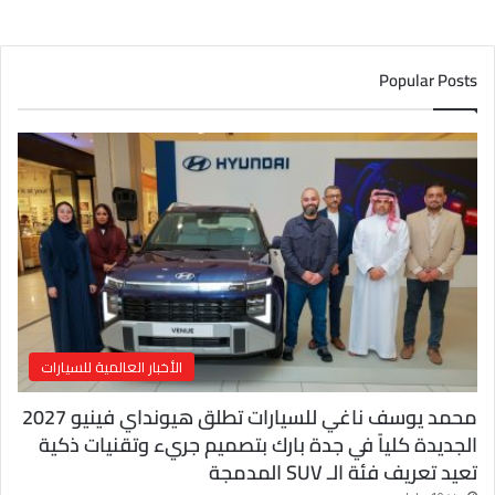
ي
د
ك
Popular Posts
ا
ل
إ
ل
ك
ت
ر
و
ن
ي
الأخبار العالمية للسيارات
محمد يوسف ناغي للسيارات تطلق هيونداي فينيو 2027
الجديدة كلياً في جدة بارك بتصميم جريء وتقنيات ذكية
تعيد تعريف فئة الـ SUV المدمجة