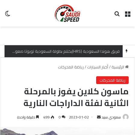
القائمة
بحث عن
ال
فريق هوندا السعودية (HRS)يختتم بطولة السعودية تويوتا صعود الهضبة بإنجازات مميزة
الرئيسية
/
أخبار السيارات
/
رياضة المحركات
رياضة المحركات
ماسون كلاين يفوز بالمرحلة
الثانية لفئة الداراجات النارية
سعودي سبيد
أ
2023-01-02
0
499
دقيقة واحدة
ر
س