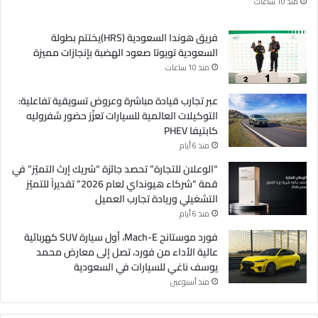
منذ 10 ساعات
فريق هوندا السعودية (HRS)يختتم بطولة
السعودية تويوتا صعود الهضبة بإنجازات مميزة
منذ 10 ساعات
عبر تجارب قيادة مباشرة وعروض تسويقية تفاعلية:
التوكيلات العالمية للسيارات تعزّز حضور شفروليه
كابتيفا PHEV
منذ 6 أيام
“الوعلان للتجارة” تحصد جائزة “شريك إرث التميّز” في
قمة “شركاء هيونداي لعام 2026” تقديراً للتميّز
التشغيلي وريادة تجارب العميل
منذ 6 أيام
فورد موستانج Mach-E، أول سيارة SUV كهربائية
عالية الأداء من فورد، تصل إلى معارض محمد
يوسف ناغي للسيارات في السعودية
منذ أسبوعين