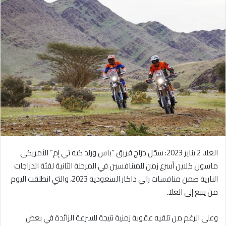
ل
ب
ر
ي
د
ا
إ
ل
ك
ت
ر
و
العلا، 2 يناير 2023: سجّل درّاج فريق “باس ورلد كيه تي إم” الأمريكي
ن
ي
ماسون كلاين أسرع زمن للمتنافسين في المرحلة الثانية لفئة الدراجات
ا
النارية ضمن منافسات رالي داكار السعودية 2023، والتي انطلقت اليوم
من ينبع إلى العلا.
وعلى الرغم من تلقيه عقوبة زمنية نتيجة للسرعة الزائدة في بعض