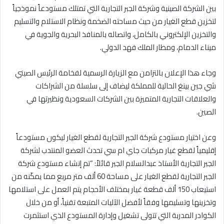
بين الشركة الصينية وشركة الجبر التجارية التي تمتلك مستودعاً نموذجياً
لتخزين قطع الغيار من حيث مساحته الضخمة ونظام الاستلام والتسليم
والتخزين الإلكتروني بالكامل، واتصاله بالمنافذ البحرية والجوية في
ميناء الدمام، ومطار الملك فهد الدولي.
وجاء هذا الإعلان بالتزامن مع الزيارة الرسمية لفخامة الرئيس الصيني
شي جين بينغ الحالية للمملكة ليضاف إلى سلسلة من الشراكات
والعلاقات التجارية المتميزة بين الشركات السعودية ونظيرتها في
الصين.
وعن اختيار مستودع شركة الجبر التجارية لقطع الغيار ليكون مستودعاً
إقليمياً لقطع غيار مركبات جاي ام سي تحدث العضو المنتدب لشركة
الجبر التجارية الأستاذ عبدالسلام الجبر قائلاً: “تم إنشاء مستودع شركة
الجبر التجارية لقطع الغيار على مساحة 60 ألف متر مربع مما يمكّنه من
استيعاب 150 ألف قطعة غيار بمختلف الأحجام يتم العمل على استلامها
وتخزينها وتسليمها وفقاً لأفضل الآليات المتبعة تقنياً، أو من خلال
الكوادر المدربة التي تتولى تشغيل وإدارة المستودع الذي استثمرت