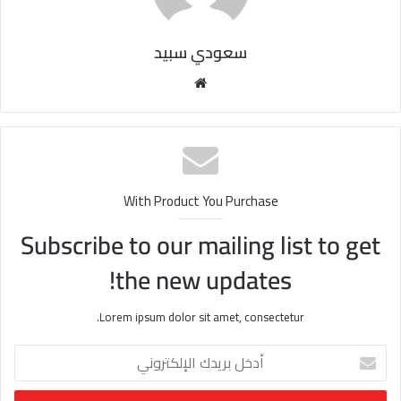
سعودي سبيد
مو
قع
الوي
ب
With Product You Purchase
Subscribe to our mailing list to get
the new updates!
Lorem ipsum dolor sit amet, consectetur.
أ
د
خ