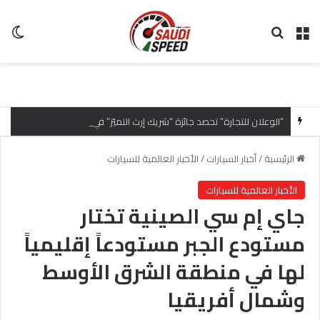
القائمة
بحث عن
ال
“الوعلان للتجارة” تحصد جائزة “شريك إرث التميّز” في قمة “شركاء هيونداي لعام 2026” تقديراً للتميّز التشغيلي وريادة تجارب العميل
الرئيسية
/
أخبار السيارات
/
الأخبار العالمية للسيارات
الأخبار العالمية للسيارات
جاي إم سي الصينية تختار
مستودع الجبر مستودعاً إقليمياً
لها في منطقة الشرق الأوسط
وشمال أفريقيا