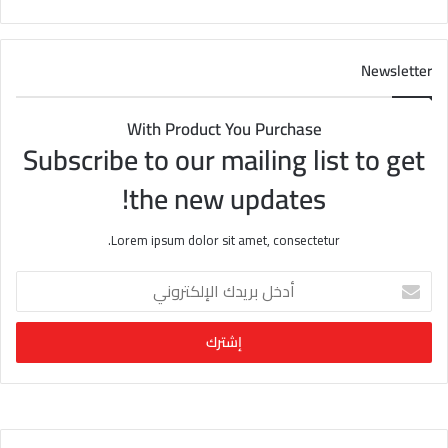
Newsletter
With Product You Purchase
Subscribe to our mailing list to get
the new updates!
Lorem ipsum dolor sit amet, consectetur.
أ
د
خ
ل
ب
ر
ي
د