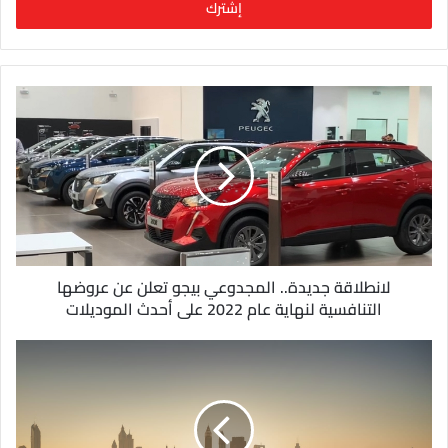
ل
ب
ر
ي
د
ك
ا
ل
إ
ل
ك
ت
ر
و
لانطلاقة جديدة.. المجدوعي بيجو تعلن عن عروضها
ن
التنافسية لنهاية عام 2022 على أحدث الموديلات
ي