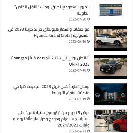
المرور السعودي يُطلق لوحات “النقل الخاص”
الطويلة
2022-07-28
مواصفات وأسعار هيونداي جراند كريتا 2023 في
السعودية | Hyundai Grand Creta
2022-09-30
شانجان يوني تي 2023 الجديدة كلياً | Changan
UNI-T 2023
2022-07-18
نيسان تطرح أكس-تريل 2023 الجديدة كليًا في
منطقة الشرق الأوسط
2023-01-19
عرض 5 نجوم من “بترومين ستيلانتس” على
سيارات جيب ورام ودودج وكرايسلر وألفا روميو
وأبارث 2021/2022
2022-04-21