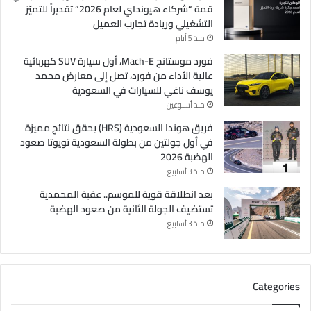
قمة “شركاء هيونداي لعام 2026” تقديراً للتميّز
التشغيلي وريادة تجارب العميل
منذ 5 أيام
فورد موستانج Mach-E، أول سيارة SUV كهربائية
عالية الأداء من فورد، تصل إلى معارض محمد
يوسف ناغي للسيارات في السعودية
منذ أسبوعين
فريق هوندا السعودية (HRS) يحقق نتائج مميزة
في أول جولتين من بطولة السعودية تويوتا صعود
الهضبة 2026
منذ 3 أسابيع
بعد انطلاقة قوية للموسم.. عقبة المحمدية
تستضيف الجولة الثانية من صعود الهضبة
منذ 3 أسابيع
Categories