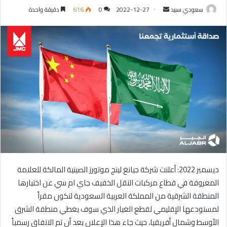
سعودي سبيد
أ
2022-12-27
0
616
دقيقة واحدة
ر
س
ل
ب
ر
ي
د
ا
إ
ل
ك
ت
ر
ديسمبر 2022: أعلنت شركة جيانغ لينج موتورز الصينية المالكة للعلامة
و
المعروفة في قطاع مركبات النقل الخفيف جاي ام سي عن اختيارها
ن
المنطقة الشرقية من المملكة العربية السعودية لتكون مقراً
ي
لمستودعها الإقليمي لقطع الغيار الذي سوف يغطي منطقة الشرق
ا
الأوسط وشمال أفريقيا، حيث جاء هذا الإعلان بعد أن تم الاتفاق رسمياً