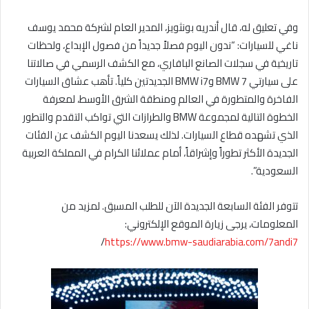
وفي تعليق له، قال أندريه بونثويز، المدير العام لشركة محمد يوسف
ناغي للسيارات: “ندون اليوم فصلاً جديداً من فصول الإبداع، ولحظات
تاريخية في سجلات الصانع البافاري، مع الكشف الرسمي في صالاتنا
على سيارتي BMW 7 وBMW i7 الجديدتين كلياً. تأهب عشاق السيارات
الفاخرة والمتطورة في العالم ومنطقة الشرق الأوسط، لمعرفة
الخطوة التالية لمجموعة BMW والطرازات التي تواكب التقدم والتطور
الذي تشهده قطاع السيارات. لذلك يسعدنا اليوم الكشف عن الفئات
الجديدة الأكثر تطوراً وإشراقاً، أمام عملائنا الكرام في المملكة العربية
السعودية”.
تتوفر الفئة السابعة الجديدة الآن للطلب المسبق. لمزيد من
المعلومات، يرجى زيارة الموقع الإلكتروني:
/
https://www.bmw-saudiarabia.com/7andi7