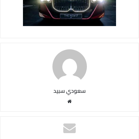
سعودي سبيد
مو
قع
الوي
ب