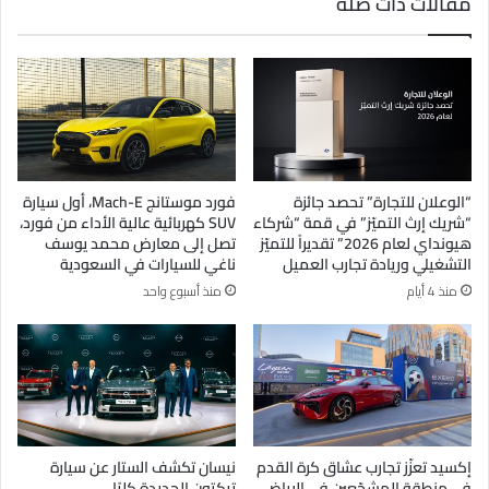
مقالات ذات صلة
“الوعلان للتجارة” تحصد جائزة
فورد موستانج Mach-E، أول سيارة
“شريك إرث التميّز” في قمة “شركاء
SUV كهربائية عالية الأداء من فورد،
هيونداي لعام 2026” تقديراً للتميّز
تصل إلى معارض محمد يوسف
التشغيلي وريادة تجارب العميل
ناغي للسيارات في السعودية
منذ 4 أيام
منذ أسبوع واحد
إكسيد تعزّز تجارب عشاق كرة القدم
نيسان تكشف الستار عن سيارة
في منطقة المشجّعين في الرياض
تيكتون الجديدة كليًا