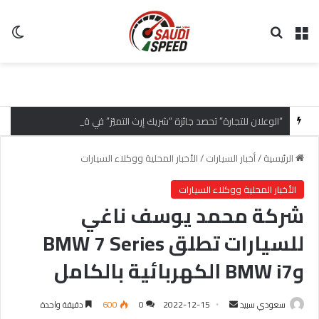
القائمة
بحث عن
ال
“الوعلان للتجارة” تحصد جائزة “شريك إرث التميّز” في قمة “شركاء هيونداي لعام 2026” تقديراً للتميّز التشغيلي وريادة تجارب العميل
الرئيسية
/
أخبار السيارات
/
الأخبار المحلية ووكلاء السيارات
الأخبار المحلية ووكلاء السيارات
شركة محمد يوسف ناغي
للسيارات تطلق BMW 7 Series
وBMW i7 الكهربائية بالكامل
سعودي سبيد
أ
2022-12-15
0
600
دقيقة واحدة