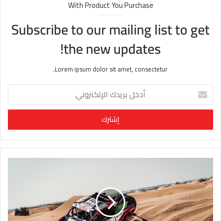
With Product You Purchase
Subscribe to our mailing list to get
the new updates!
Lorem ipsum dolor sit amet, consectetur.
أ
د
خ
ل
ب
ر
ي
د
ك
ا
ل
إ
ل