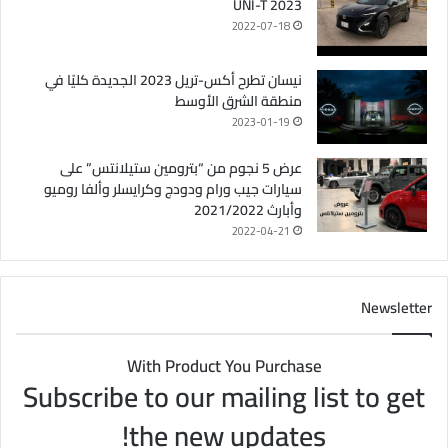
UNI-T 2023
2022-07-18
نيسان تطرح أكس-تريل 2023 الجديدة كليًا في
منطقة الشرق الأوسط
2023-01-19
عرض 5 نجوم من “بترومين ستيلانتس” على
سيارات جيب ورام ودودج وكرايسلر وألفا روميو
وأبارث 2021/2022
2022-04-21
Newsletter
With Product You Purchase
Subscribe to our mailing list to get
the new updates!