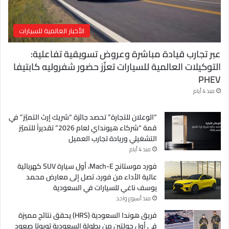
الأخبار العالمية للسيارات
عبر تجارب قيادة مباشرة وعروض تسويقية تفاعلية:
التوكيلات العالمية للسيارات تعزّز حضور شفروليه كابتيفا
PHEV
منذ 4 أيام
“الوعلان للتجارة” تحصد جائزة “شريك إرث التميّز” في
قمة “شركاء هيونداي لعام 2026” تقديراً للتميّز
التشغيلي وريادة تجارب العميل
منذ 4 أيام
فورد موستانج Mach-E، أول سيارة SUV كهربائية
عالية الأداء من فورد، تصل إلى معارض محمد
يوسف ناغي للسيارات في السعودية
منذ أسبوع واحد
فريق هوندا السعودية (HRS) يحقق نتائج مميزة
في أول جولتين من بطولة السعودية تويوتا صعود