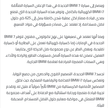
وينضم إلى سيارة BMW 7 الجديدة في هذا الإعلان السيارة المتألقة
BMW i7 الكهربائية بالكامل. وتوفر هذه السيارة الجديدة التي تتمتع
بمدى قيادة ممتاز لكل عملية شحن كاملة يصل إلى 625 كم، حلول
تنقل مستدامة، إذ تعتمد على مصادر مسؤولة في مواد التصنيع.
وبما أنها تعتمد في تصنيعها على نهج تكنولوجي مفتوح، تتوفر BMW 7
الجديدة في الإمارات إما كسيارة كهربائية تعمل على البطارية أو كسيارة
تقليدية. وبغض النظر عن نوع مجموعة نقل الحركة التي يختارها
العميل، تضمن له هذه السيارة أفضل مستويات التطور والراحة والأداء،
وهي السمات المميزة المرادفة لعلامة BMW التجارية.
تجسدBMW 7 الجديدة، التصميم القوي والحصري من جميع الزوايا،
وتعكس سيارة BMW i7 الفخامة والرفاهية المبتكرة، حيث تخلق
المصابيح الأمامية الكريستالية من BMW تأثيراً ضوئياً لا مثيل له، وتقدم
تجربة قيادة متميزة ورحابة استثنائية مع الحفاظ على أهداف مجموعة
BMW المتمثل في مواكبة معايير حلول التنقل المستدام، الصديقة
للبيئة.