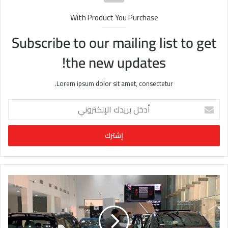
With Product You Purchase
Subscribe to our mailing list to get
the new updates!
Lorem ipsum dolor sit amet, consectetur.
أ
د
خ
ل
ب
ر
ي
د
ك
ا
ل
إ