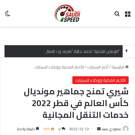
القائمة
بحث عن
ال
“الوعلان للتجارة” تحصد جائزة “شريك إرث التميّز” في قمة “شركاء هيونداي لعام 2026” تقديراً للتميّز التشغيلي وريادة تجارب العميل
الرئيسية
/
أخبار السيارات
/
الأخبار المحلية ووكلاء السيارات
الأخبار المحلية ووكلاء السيارات
شيري تمنح جماهير مونديال
كأس العالم في قطر 2022
خدمات التنقل المجانية
سعودي سبيد
أ
2022-12-12
0
591
دقيقة واحدة