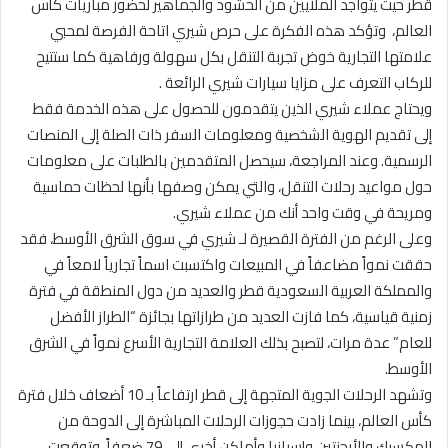
قطر حيث يتواجد الملايين من الحشود والجماهير لحضور مباريات كأس
العالم، وتؤكد هذه الفكرة على حرص شيري اتاحة الفرصة لمحبي
علامتها التجارية خوض تجربة التنقل بكل سهولة ورفاهية كما ستتيح
للركاب التعرف على مزايا سيارات شيري الرائعة .
ويحتاج عملاء شيري الذين يتقدمون للحصول على هذه الخدمة فقط
إلى تقديم الهوية الشخصية ومعلومات السفر ذات الصلة إلى المنصات
الرسمية. وعند المراجعة، سيحصل المتقدمين بالطلبات على معلومات
حول مواعيد رحلات التنقل، والتي يمكن وصفها بأنها لحظات حماسية
ومريحة في وقت واحد أنك من عملاء شيري.
وعلى الرغم من الفترة القصيرة لـ شيري في سوق الشرق الأوسط، فقد
حققت نمواً مضاعفاً في المبيعات واكتسبت اسماً تجارياً لامعاً في
والمملكة العربية السعودية قطر والعديد من دول المنطقة في فترة
زمنية قياسية، كما فازت العديد من طرازاتها بجائزة “الطراز الأفضل
للعام” عدة مرات، لتصبح بذلك العلامة التجارية الأسرع نمواً في الشرق
الأوسط.
وتشهد الرحلات الجوية المتجهة إلى قطر ارتفاعاً بـ 10 أضعاف خلال فترة
كأس العالم، بينما زادت حجوزات الرحلات المباشرة إلى الدوحة من
المكسيك والأرجنتين وإسبانيا وأماكن أخرى إلى 79 ضعفاً. وتوقعت