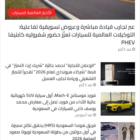
الأخبار العالمية للسيارات
عبر تجارب قيادة مباشرة وعروض تسويقية تفاعلية:
التوكيلات العالمية للسيارات تعزّز حضور شفروليه كابتيفا
PHEV
منذ 5 أيام
“الوعلان للتجارة” تحصد جائزة “شريك إرث التميّز” في
قمة “شركاء هيونداي لعام 2026” تقديراً للتميّز
التشغيلي وريادة تجارب العميل
منذ 5 أيام
فورد موستانج Mach-E، أول سيارة SUV كهربائية
عالية الأداء من فورد، تصل إلى معارض محمد
يوسف ناغي للسيارات في السعودية
منذ أسبوعين
فريق هوندا السعودية (HRS) يحقق نتائج مميزة
في أول جولتين من بطولة السعودية تويوتا صعود
الهضبة 2026