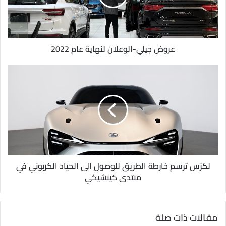
ل
ك
ت
ر
و
عروض جيلي-الوعلان لنهاية عام 2022
ن
ي
لكزس ترسم خارطة الطريق للوصول الى الحياد الكربوني في
منتدى كينشيكي
مقالات ذات صلة