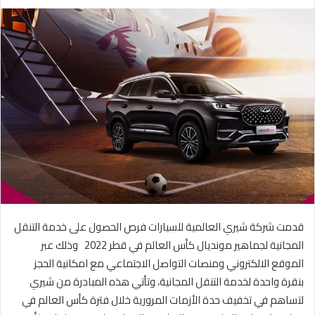
ر
س
ل
ب
ر
ي
د
ا
إ
ل
ك
ت
ر
و
قدمت شركة شيري العالمية للسيارات فرص الحصول على خدمة التنقل
ن
المجانية لجماهير مونديال كأس العالم في قطر 2022 وذلك عبر
ي
الموقع الالكتروني ومنصات التواصل الاجتماعي مع امكانية الحجز
ا
بنقرة واحدة لخدمة التنقل المجانية، وتأتي هذه المبادرة من شيري
لتساهم في تخفيف حدة الأزمات المرورية خلال فترة كأس العالم في