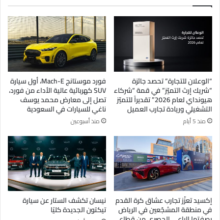
“الوعلان للتجارة” تحصد جائزة
فورد موستانج Mach-E، أول سيارة
“شريك إرث التميّز” في قمة “شركاء
SUV كهربائية عالية الأداء من فورد،
هيونداي لعام 2026” تقديراً للتميّز
تصل إلى معارض محمد يوسف
التشغيلي وريادة تجارب العميل
ناغي للسيارات في السعودية
منذ 5 أيام
منذ أسبوعين
إكسيد تعزّز تجارب عشاق كرة القدم
نيسان تكشف الستار عن سيارة
في منطقة المشجّعين في الرياض
تيكتون الجديدة كليًا
بصفتها الراعي الحصري من قطاع