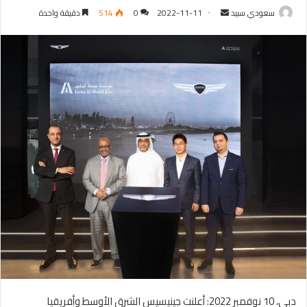
سعودي سبيد
أ
2022-11-11
0
514
دقيقة واحدة
ر
س
ل
ب
ر
ي
د
ا
إ
ل
ك
ت
ر
و
ن
ي
ا
دبي، 10 نوفمبر 2022: أعلنت جينيسيس الشرق الأوسط وأفريقيا