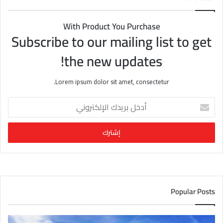
With Product You Purchase
Subscribe to our mailing list to get
the new updates!
Lorem ipsum dolor sit amet, consectetur.
أ
د
خ
ل
ب
ر
ي
د
ك
Popular Posts
ا
ل
إ