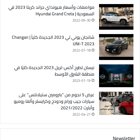
مواصفات وأسعار هيونداي جراند كريتا 2023 في
السعودية | Hyundai Grand Creta
2022-09-30
شانجان يوني تي 2023 الجديدة كلياً | Changan
UNI-T 2023
2022-07-18
نيسان تطرح أكس-تريل 2023 الجديدة كليًا في
منطقة الشرق الأوسط
2023-01-19
عرض 5 نجوم من “بترومين ستيلانتس” على
سيارات جيب ورام ودودج وكرايسلر وألفا روميو
وأبارث 2021/2022
2022-04-21
Newsletter