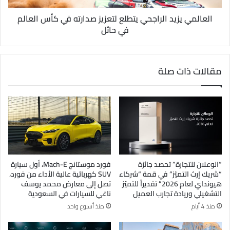
العالمي يزيد الراجحي يتطلع لتعزيز صدارته في كأس العالم
في حائل
مقالات ذات صلة
“الوعلان للتجارة” تحصد جائزة
فورد موستانج Mach-E، أول سيارة
“شريك إرث التميّز” في قمة “شركاء
SUV كهربائية عالية الأداء من فورد،
هيونداي لعام 2026” تقديراً للتميّز
تصل إلى معارض محمد يوسف
التشغيلي وريادة تجارب العميل
ناغي للسيارات في السعودية
منذ 4 أيام
منذ أسبوع واحد