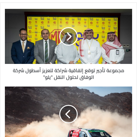
ي
د
ك
ا
ل
إ
ل
ك
ت
ر
و
مجموعة تأجير توقع إتفاقية شراكة لتعزيز أسطول شركة
ن
الوفاق لحلول النقل "يلو"
ي