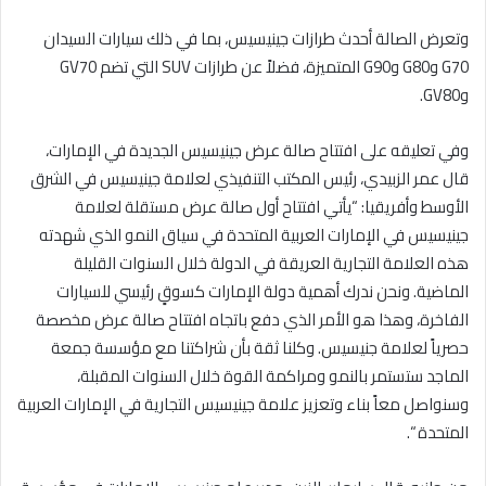
وتعرض الصالة أحدث طرازات جينيسيس، بما في ذلك سيارات السيدان
G70 وG80 وG90 المتميزة، فضلاً عن طرازات SUV التي تضم GV70
وGV80.
وفي تعليقه على افتتاح صالة عرض جينيسيس الجديدة في الإمارات،
قال عمر الزبيدي، رئيس المكتب التنفيذي لعلامة جينيسيس في الشرق
الأوسط وأفريقيا: “يأتي افتتاح أول صالة عرض مستقلة لعلامة
جينيسيس في الإمارات العربية المتحدة في سياق النمو الذي شهدته
هذه العلامة التجارية العريقة في الدولة خلال السنوات القليلة
الماضية. ونحن ندرك أهمية دولة الإمارات كسوقٍ رئيسي للسيارات
الفاخرة، وهذا هو الأمر الذي دفع باتجاه افتتاح صالة عرض مخصصة
حصرياً لعلامة جنيسيس. وكلنا ثقة بأن شراكتنا مع مؤسسة جمعة
الماجد ستستمر بالنمو ومراكمة القوة خلال السنوات المقبلة،
وسنواصل معاً بناء وتعزيز علامة جينيسيس التجارية في الإمارات العربية
المتحدة “.