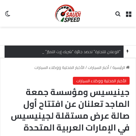
القائمة
بحث عن
ال
“الوعلان للتجارة” تحصد جائزة “شريك إرث التميّز” في قمة “شركاء هيونداي لعام 2026” تقديراً للتميّز التشغيلي وريادة تجارب العميل
الرئيسية
/
أخبار السيارات
/
الأخبار المحلية ووكلاء السيارات
الأخبار المحلية ووكلاء السيارات
جينيسيس ومؤسسة جمعة
الماجد تعلنان عن افتتاح أول
صالة عرض مستقلة لجينيسيس
في الإمارات العربية المتحدة