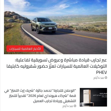
ل
ك
ت
ر
و
ن
ي
الأخبار العالمية للسيارات
عبر تجارب قيادة مباشرة وعروض تسويقية تفاعلية:
التوكيلات العالمية للسيارات تعزّز حضور شفروليه كابتيفا
PHEV
منذ 4 أيام
“الوعلان للتجارة” تحصد جائزة “شريك إرث التميّز” في
قمة “شركاء هيونداي لعام 2026” تقديراً للتميّز
التشغيلي وريادة تجارب العميل
منذ 4 أيام