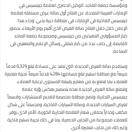
ومؤسسة جمعة الماجد، الوكيل الحصري لعلامة جينيسيس في
الإمارات العربية المتحدة، عن افتتاح أول صالة عرض مستقلة لعلامة
جينيسيس الفاخرة في الإمارات في منطقة ديرة بدبي. وجاء هذا
الإعلان خلال حفل افتتاح صالة العرض الذي أقيم يوم الأربعاء، بحضور
كبار المسؤولين التنفيذيين من جينيسيس ومجموعة جمعة الماجد
القابضة، إلى جانب عدد من كبار ممثلي وسائل الإعلام والمعنيين في
الصناعة.
وستقدم صالة العرض الجديدة، التي تمتد على مساحة تبلغ 6,329 قدماً
مربعاً مع منطقة تسليم تبلغ مساحتها 4,284 قدماً مربعاً، تجربة متميزة
للعملاء بما تتمتع به من معايير رفيعة المستوى لرعاية العملاء.
وتتمتع صالة العرض الجديدة هذه بتصميم يعكس رؤية علامة
جينيسيس التجارية، وتضم منطقة مخصصة لتقديم الاستشارات، وقسماً
لعرض السيارات الجديدة، وصالة للسيارات الفاخرة، ومجسماً على شكل
مكعب وجداراً يحملان شعار العلامة التجارية الكورية، الأمر الذي يوفر
للعملاء مجموعة من التجارب الحصرية، بما في ذلك تجربة تسليم فاخرة
وغير ذلك من تجارب متميزة أخرى.