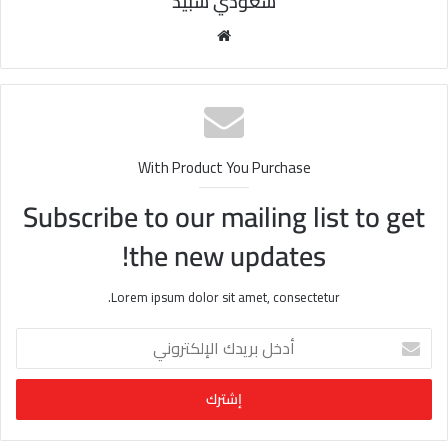
سعودي سبيد
مو
قع
الوي
ب
With Product You Purchase
Subscribe to our mailing list to get
the new updates!
Lorem ipsum dolor sit amet, consectetur.
أ
د
خ
ل
ب
ر