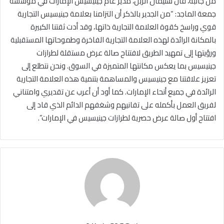
من جانبه، قال سليمان الزبن، مدير عام جينيسيس الإمارات في مؤسسة
جمعة الماجد: “من الجدير بالذكر أن التزامنا بعلامة جينيسيس التجارية
قوي وراسخ كقوة العلامة التجارية ذاتها، وقد أدت ثقتنا الكبيرة
بالمكانة الرائدة لهذه العلامة التجارية الفاخرة وطموحاتها المستقبلية
ورؤيتها إلى تمهيد الطريق لافتتاح صالة عرض مستقلة لطرازات
جينيسيس بما يعكس مكانتها المتميزة في السوق. ونحن نتطلع إلى
تعزيز علاقتنا مع جينيسيس والمساهمة بتنمية هذه العلامة التجارية
الرائدة في جميع أنحاء الإمارات. كما أود أن أعرب عن تقديري وامتناني
لفريق العمل بأكمله على تفانيهم وشغفهم الدائم الذي قاد إلى
افتتاح أول صالة عرض حصرية لطرازات جينيسيس في الإمارات”.