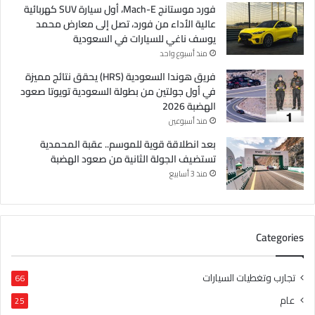
فورد موستانج Mach-E، أول سيارة SUV كهربائية
عالية الأداء من فورد، تصل إلى معارض محمد
يوسف ناغي للسيارات في السعودية
منذ أسبوع واحد
فريق هوندا السعودية (HRS) يحقق نتائج مميزة
في أول جولتين من بطولة السعودية تويوتا صعود
الهضبة 2026
منذ أسبوعين
بعد انطلاقة قوية للموسم.. عقبة المحمدية
تستضيف الجولة الثانية من صعود الهضبة
منذ 3 أسابيع
Categories
تجارب وتغطيات السيارات
66
عام
25