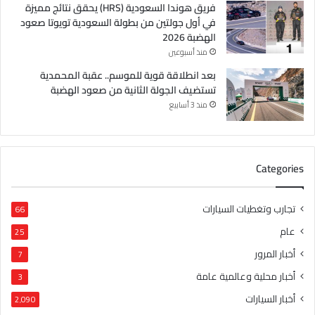
فريق هوندا السعودية (HRS) يحقق نتائج مميزة
في أول جولتين من بطولة السعودية تويوتا صعود
الهضبة 2026
منذ أسبوعين
بعد انطلاقة قوية للموسم.. عقبة المحمدية
تستضيف الجولة الثانية من صعود الهضبة
منذ 3 أسابيع
Categories
تجارب وتغطيات السيارات
66
عام
25
أخبار المرور
7
أخبار محلية وعالمية عامة
3
أخبار السيارات
2٬090