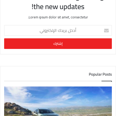
the new updates!
Lorem ipsum dolor sit amet, consectetur.
أ
د
خ
ل
ب
ر
ي
د
ك
Popular Posts
ا
ل
إ
ل
ك
ت
ر
و