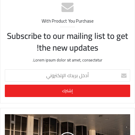
ب
With Product You Purchase
Subscribe to our mailing list to get
the new updates!
Lorem ipsum dolor sit amet, consectetur.
أ
د
خ
ل
ب
ر
ي
د
ك
ا