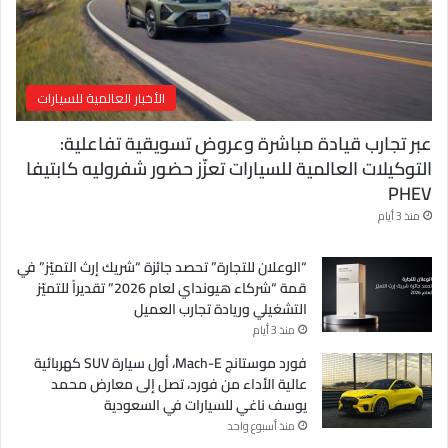
ن
ي
الأخبار العالمية للسيارات
عبر تجارب قيادة مباشرة وعروض تسويقية تفاعلية:
التوكيلات العالمية للسيارات تعزّز حضور شفروليه كابتيفا
PHEV
منذ 3 أيام
“الوعلان للتجارة” تحصد جائزة “شريك إرث التميّز” في
قمة “شركاء هيونداي لعام 2026” تقديراً للتميّز
التشغيلي وريادة تجارب العميل
منذ 3 أيام
فورد موستانج Mach-E، أول سيارة SUV كهربائية
عالية الأداء من فورد، تصل إلى معارض محمد
يوسف ناغي للسيارات في السعودية
منذ أسبوع واحد