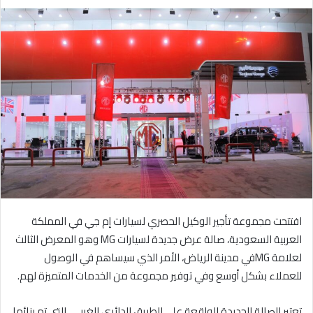
ر
س
ل
ب
ر
ي
د
ا
إ
ل
ك
ت
ر
افتتحت مجموعة تأجير الوكيل الحصري لسيارات إم جي في المملكة
و
العربية السعودية، صالة عرض جديدة لسيارات MG وهو المعرض الثالث
ن
ي
لعلامة MGفي مدينة الرياض، الأمر الذي سيساهم في الوصول
ا
للعملاء بشكل أوسع وفي توفير مجموعة من الخدمات المتميزة لهم.
تعتبر الصالة الجديدة الواقعة على الطريق الدائري الغربي، التي تم بنائها