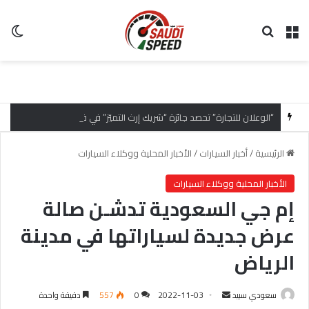
القائمة
بحث عن
ال
“الوعلان للتجارة” تحصد جائزة “شريك إرث التميّز” في قمة “شركاء هيونداي لعام 2026” تقديراً للتميّز التشغيلي وريادة تجارب العميل
الرئيسية
/
أخبار السيارات
/
الأخبار المحلية ووكلاء السيارات
الأخبار المحلية ووكلاء السيارات
إم جي السعودية تدشـن صالة
عرض جديدة لسياراتها في مدينة
الرياض
سعودي سبيد
أ
2022-11-03
0
557
دقيقة واحدة