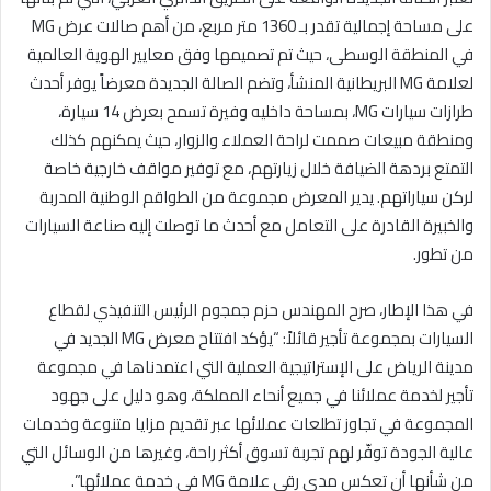
على مساحة إجمالية تقدر بـ 1360 متر مربع، من أهم صالات عرض MG
في المنطقة الوسطى، حيث تم تصميمها وفق معايير الهوية العالمية
لعلامة MG البريطانية المنشأ، وتضم الصالة الجديدة معرضاً يوفر أحدث
طرازات سيارات MG، بمساحة داخليه وفيرة تسمح بعرض 14 سيارة،
ومنطقة مبيعات صممت لراحة العملاء والزوار، حيث يمكنهم كذلك
التمتع بردهة الضيافة خلال زيارتهم، مع توفير مواقف خارجية خاصة
لركن سياراتهم. يدير المعرض مجموعة من الطواقم الوطنية المدربة
والخبيرة القادرة على التعامل مع أحدث ما توصلت إليه صناعة السيارات
من تطور.
في هذا الإطار، صرح المهندس حزم جمجوم الرئيس التنفيذي لقطاع
السيارات بمجموعة تأجير قائلاً: “يؤكد افتتاح معرض MG الجديد في
مدينة الرياض على الإستراتيجية العملية التي اعتمدناها في مجموعة
تأجير لخدمة عملائنا في جميع أنحاء المملكة، وهو دليل على جهود
المجموعة في تجاوز تطلعات عملائها عبر تقديم مزايا متنوعة وخدمات
عالية الجودة توفّر لهم تجربة تسوق أكثر راحة، وغيرها من الوسائل التي
من شأنها أن تعكس مدى رقي علامة MG في خدمة عملائها”.