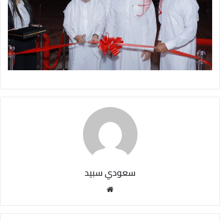
سعودي سبيد
مو
قع
الوي