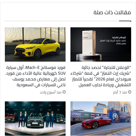
مقالات ذات صلة
“الوعلان للتجارة” تحصد جائزة
فورد موستانج Mach-E، أول سيارة
“شريك إرث التميّز” في قمة “شركاء
SUV كهربائية عالية الأداء من فورد،
هيونداي لعام 2026” تقديراً للتميّز
تصل إلى معارض محمد يوسف
التشغيلي وريادة تجارب العميل
ناغي للسيارات في السعودية
منذ 3 أيام
منذ أسبوع واحد