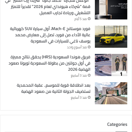
“الوعلان للتجارة” تحصد جائزة “شريك إرث التميّز” في
قمة “شركاء هيونداي لعام 2026” تقديراً للتميّز
التشغيلي وريادة تجارب العميل
منذ 5 أيام
فورد موستانج Mach-E، أول سيارة SUV كهربائية
عالية الأداء من فورد، تصل إلى معارض محمد
يوسف ناغي للسيارات في السعودية
منذ أسبوع واحد
فريق هوندا السعودية (HRS) يحقق نتائج مميزة
في أول جولتين من بطولة السعودية تويوتا صعود
الهضبة 2026
منذ 3 أسابيع
بعد انطلاقة قوية للموسم.. عقبة المحمدية
تستضيف الجولة الثانية من صعود الهضبة
منذ 3 أسابيع
Categories