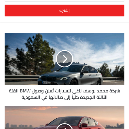
خ
ل
ب
ر
ي
د
ك
ا
ل
إ
ل
ك
ت
ر
و
شركة محمد يوسف ناغي للسيارات تُعلن وصول BMW الفئة
ن
الثالثة الجديدة كلياً إلى صالاتها في السعودية
ي