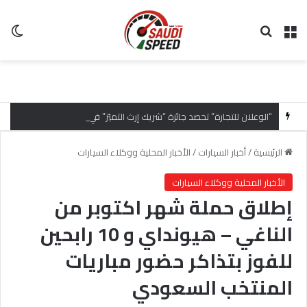
القائمة
بحث عن
ال
“الوعلان للتجارة” تحصد جائزة “شريك إرث التميّز” في قمة “شركاء هيونداي لعام 2026” تقديراً للتميّز التشغيلي وريادة تجارب العميل
الرئيسية
/
أخبار السيارات
/
الأخبار المحلية ووكلاء السيارات
الأخبار المحلية ووكلاء السيارات
إطلاق حملة شهر اكتوبر من
الناغي – هيونداي و 10 رابحين
للفوز بتذاكر حضور مباريات
المنتخب السعودي