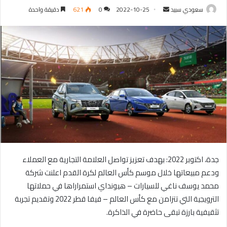
سعودي سبيد
أ
2022-10-25
0
621
دقيقة واحدة
ر
س
ل
ب
ر
ي
د
ا
إ
ل
ك
ت
جدة، اكتوبر 2022: بهدف تعزيز تواصل العلامة التجارية مع العملاء
ر
ودعم مبيعاتها خلال موسم كأس العالم لكرة القدم اعلنت شركة
و
محمد يوسف ناغي للسيارات – هيونداي استمراراها في حملاتها
ن
الترويجية التي تتزامن مع كأس العالم – فيفا قطر 2022 وتقديم تجربة
ي
تثقيفية بارزة تبقى حاضرة في الذاكرة.
ا