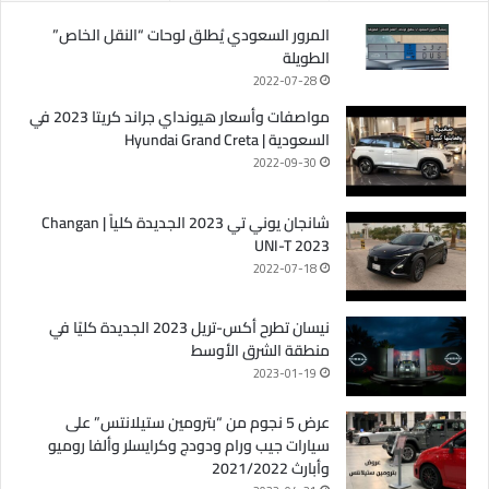
المرور السعودي يُطلق لوحات “النقل الخاص”
الطويلة
2022-07-28
مواصفات وأسعار هيونداي جراند كريتا 2023 في
السعودية | Hyundai Grand Creta
2022-09-30
شانجان يوني تي 2023 الجديدة كلياً | Changan
UNI-T 2023
2022-07-18
نيسان تطرح أكس-تريل 2023 الجديدة كليًا في
منطقة الشرق الأوسط
2023-01-19
عرض 5 نجوم من “بترومين ستيلانتس” على
سيارات جيب ورام ودودج وكرايسلر وألفا روميو
وأبارث 2021/2022