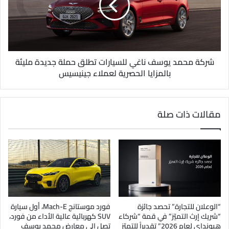
شركة محمد يوسف ناغي للسيارات تطلق حملة جديدة مليئة
بالمزايا الحصرية لعملاء جينيسيس
مقالات ذات صلة
“الوعلان للتجارة” تحصد جائزة
فورد موستانج Mach-E، أول سيارة
“شريك إرث التميّز” في قمة “شركاء
SUV كهربائية عالية الأداء من فورد،
هيونداي لعام 2026” تقديراً للتميّز
تصل إلى معارض محمد يوسف