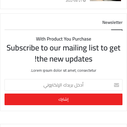
2022-04-21
Newsletter
With Product You Purchase
Subscribe to our mailing list to get
the new updates!
Lorem ipsum dolor sit amet, consectetur.
أ
د
خ
ل
ب
ر
ي
د