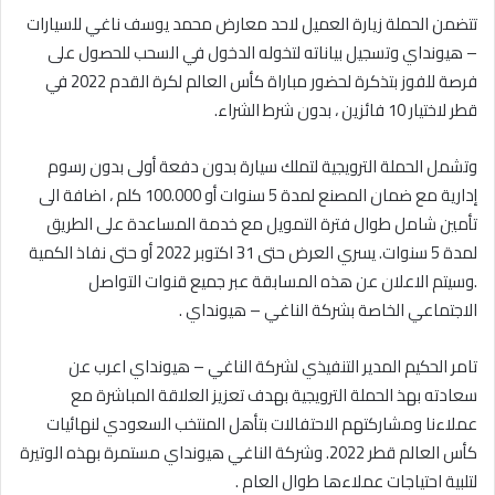
تتضمن الحملة زيارة العميل لاحد معارض محمد يوسف ناغي للسيارات
– هيونداي وتسجيل بياناته لتخوله الدخول في السحب للحصول على
فرصة للفوز بتذكرة لحضور مباراة كأس العالم لكرة القدم 2022 في
قطر لاختيار 10 فائزين ، بدون شرط الشراء.
وتشمل الحملة الترويجية لتملك سيارة بدون دفعة أولى بدون رسوم
إدارية مع ضمان المصنع لمدة 5 سنوات أو 100.000 كلم ، اضافة الى
تأمين شامل طوال فترة التمويل مع خدمة المساعدة على الطريق
لمدة 5 سنوات. يسري العرض حتى 31 اكتوبر 2022 أو حتى نفاذ الكمية
.وسيتم الاعلان عن هذه المسابقة عبر جميع قنوات التواصل
الاجتماعي الخاصة بشركة الناغي – هيونداي .
تامر الحكيم المدير التنفيذي لشركة الناغي – هيونداي اعرب عن
سعادته بهذ الحملة الترويجية بهدف تعزيز العلاقة المباشرة مع
عملاءنا ومشاركتهم الاحتفالات بتأهل المنتخب السعودي لنهائيات
كأس العالم قطر 2022. وشركة الناغي هيونداي مستمرة بهذه الوتيرة
لتلبية احتياجات عملاءها طوال العام .