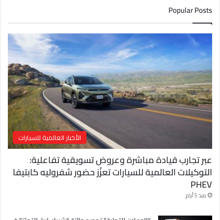
ك
Popular Posts
ا
ل
إ
ل
ك
ت
ر
و
ن
ي
الأخبار العالمية للسيارات
عبر تجارب قيادة مباشرة وعروض تسويقية تفاعلية:
التوكيلات العالمية للسيارات تعزّز حضور شفروليه كابتيفا
PHEV
منذ 5 أيام