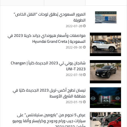
المرور السعودي يُطلق لوحات “النقل الخاص”
الطويلة
2022-07-28
مواصفات وأسعار هيونداي جراند كريتا 2023 في
السعودية | Hyundai Grand Creta
2022-09-30
شانجان يوني تي 2023 الجديدة كلياً | Changan
UNI-T 2023
2022-07-18
نيسان تطرح أكس-تريل 2023 الجديدة كليًا في
منطقة الشرق الأوسط
2023-01-19
عرض 5 نجوم من “بترومين ستيلانتس” على
سيارات جيب ورام ودودج وكرايسلر وألفا روميو
وأبارث 2021/2022