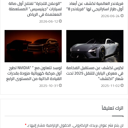
فريلاندر العالمية تكشف عن أبعاد
“الوعلان للتجارة” تفتتح أول صالة
أول طراز استراتيجي لها “فريلاندر 8”
لسيارات “جينيسيس” المستعملة
المعتمدة في الرياض
2026-06-24
2026-06-12
لكزس تكشف عن مستقبل الفخامة
لوسِد تتعاون مع ” “NVIDIA لطرح
في معرض اليابان للتنقل 2025 تحت
أول مركبة كهربائية مزودة بقدرات
شعار “اكتشف”
القيادة الذاتية من المستوى الرابع
2025-10-31
2025-11-02
اترك تعليقاً
لن يتم نشر عنوان بريدك الإلكتروني.
الحقول الإلزامية مشار إليها بـ
*