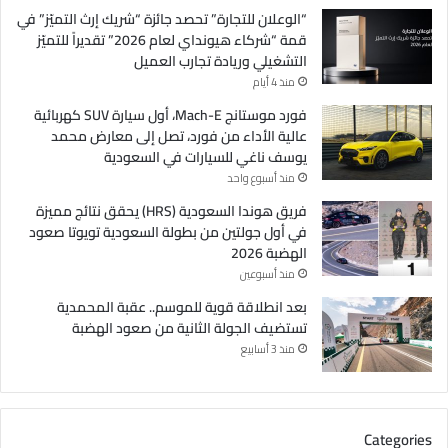
“الوعلان للتجارة” تحصد جائزة “شريك إرث التميّز” في
قمة “شركاء هيونداي لعام 2026” تقديراً للتميّز
التشغيلي وريادة تجارب العميل
منذ 4 أيام
فورد موستانج Mach-E، أول سيارة SUV كهربائية
عالية الأداء من فورد، تصل إلى معارض محمد
يوسف ناغي للسيارات في السعودية
منذ أسبوع واحد
فريق هوندا السعودية (HRS) يحقق نتائج مميزة
في أول جولتين من بطولة السعودية تويوتا صعود
الهضبة 2026
منذ أسبوعين
بعد انطلاقة قوية للموسم.. عقبة المحمدية
تستضيف الجولة الثانية من صعود الهضبة
منذ 3 أسابيع
Categories