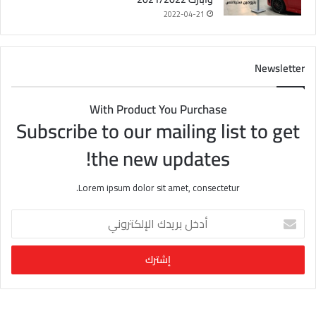
2022-04-21
Newsletter
With Product You Purchase
Subscribe to our mailing list to get
the new updates!
Lorem ipsum dolor sit amet, consectetur.
أ
د
خ
ل
ب
ر
ي