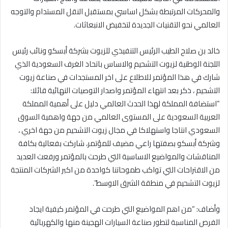
والمحركات المرتبطة بشكل اساسي بمستقبل النقل المستدام والتوجه
العالمي نحو التقنيات الجديدة لتخفيض الانبعاثات.
خالد بن صلاح الطيب الرئيس التنفيذي للزيوت بشركة أبسكو ونائب رئيس
اللجنة الوطنية لزيوت التشحيم والاساس باتحاد الغرف السعودية الذي
شارك في هذا المؤتمر للاطلاع على اخر المستجدات في صناعة زيوت
التشحيم ، ذكر بعد انتهاء المؤتمر واصدار التوصيات النهائية قائلا:
“استضافة المملكة لهذا الحدث العالمي دليل على أهمية المملكة
العربية السعودية على المستوى العالمي من جهة واهمية السوق
السعودي انتاجا واستهلاكا في مجال زيوت التشحيم من جهة اخري ،
وشركة أبسكو بصفتها راعي مضيف للمؤتمر، شاركت بفعالية بكافة
المناقشات والمواضيع الاساسية التي طرحت بالمؤتمر ورفعت العديد
من الاقتراحات التي تواكب طموحاتنا كواحدة من اكبر الشركات المنتجة
لزيوت التشحيم في منطقة الشرق الاوسط”.
وأضاف: “من اهم المواضيع التي طرحت في المؤتمر كيفية ايجاد
الفرص المناسبة لتطور صناعة السيارات الهجينة منها والكهربائية