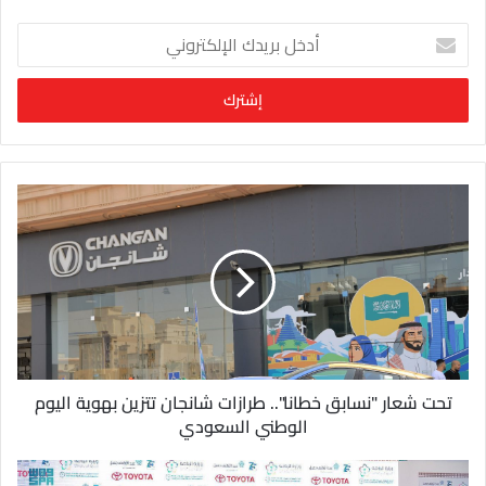
أ
د
خ
ل
ب
ر
ي
د
ك
ا
ل
إ
ل
ك
ت
ر
و
تحت شعار "نسابق خطانا".. طرازات شانجان تتزين بهوية اليوم
ن
الوطني السعودي
ي