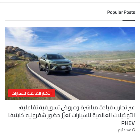
د
ك
Popular Posts
ا
ل
إ
ل
ك
ت
ر
و
ن
ي
الأخبار العالمية للسيارات
عبر تجارب قيادة مباشرة وعروض تسويقية تفاعلية:
التوكيلات العالمية للسيارات تعزّز حضور شفروليه كابتيفا
PHEV
منذ 4 أيام