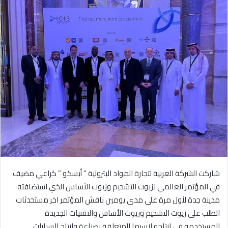
ل
ب
ر
ي
د
ا
إ
ل
ك
ت
ر
و
ن
ي
شاركت الشركة العربية لتجارة المواد البترولية ” أبسكو ” كراعي مضيف
ا
في المؤتمر العالمي لزيوت التشحيم وزيوت الأساس الذي استضافته
مدينة جدة لأول مرة على مدى يومين ناقش المؤتمر اخر مستحدثات
الطلب على زيوت التشحيم وزيوت الأساس والتقنيات الجديدة
المستخدمة في انتاجه لاسيما المتعلقة بصناعة وانتاج السيارات