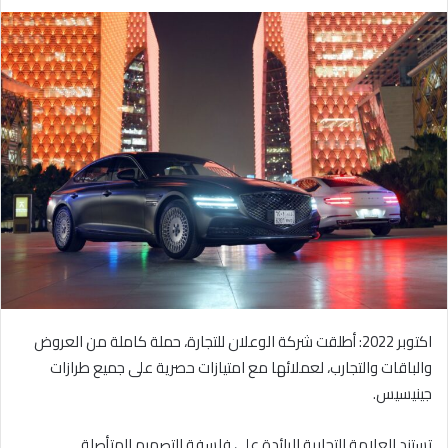
ر
س
ل
ب
ر
ي
د
ا
إ
ل
ك
ت
ر
و
اكتوبر 2022: أطلقت شركة الوعلان للتجارة، حملة كاملة من العروض
ن
ي
والباقات والتجارب، لعملائها مع امتيازات حصرية على جميع طرازات
ا
جينيسيس.
تستند العلامة التجارية الرائدة على فلسفة التصميم المتأصلة