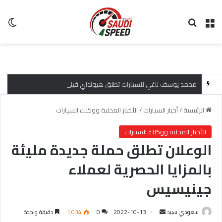
القائمة
بحث عن
ال
محمد يوسف ناغي للسيارات تطلق هيونداي فينيو 2027 الجديدة كلياً في جدة بارك بتصميم جريء وتقنيات ذكية تعيد تعريف فئة الـ SUV المدمجة
الرئيسية
/
أخبار السيارات
/
الأخبار المحلية ووكلاء السيارات
الأخبار المحلية ووكلاء السيارات
الوعلان تطلق حملة جديدة مليئة
بالمزايا الحصرية لعملاء
جينيسيس
سعودي سبيد
أ
2022-10-13
0
1٬034
دقيقة واحدة