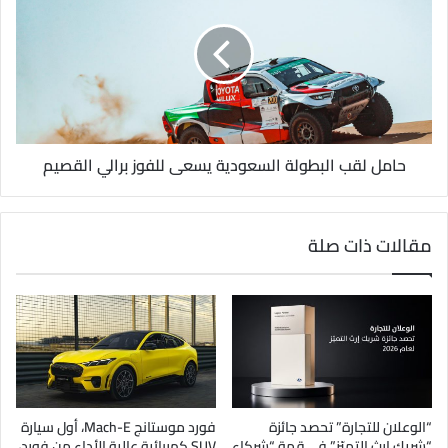
حامل لقب البطولة السعودية يسعى للفوز برالي القصيم
مقالات ذات صلة
“الوعلان للتجارة” تحصد جائزة
فورد موستانج Mach-E، أول سيارة
“شريك إرث التميّز” في قمة “شركاء
SUV كهربائية عالية الأداء من فورد،