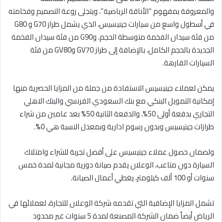
والمعروفة بمفهوم “الأناقة الرياضية”، ويتجلى روعة التصميم وفخامته
في أسطول واسع من سيارات جينيسيس، الذي يشمل طراز G70 و G80
من فئة سيدان الفخمة متوسطة الحجم، وG90 من فئة سيدان الفخمة
الجديدة بالحجم الكامل، بالإضافة إلى طراز GV70 وGV80 من فئة
السيارات الفارهة.
يمكن لعملاء جينيسيس الاستفادة من جملة من المزايا الحصرية منها
إمكانية التمويل البنكي مع بنك السعودي الفرنسي والبنك الاهلي
التجاري بدفعة أولى 50%، والدفعة الثانية 50% بعد عامين من شراء
طرازات جينيسيس وبدون رسوم ادارية وبمعدل النسبة هي 0%.
ولضمان حصول عملاء جينيسيس على أفضل تجربة للشراء وامتلاك
السيارة دون متاعب، الوعلان يقدم صيانة دورية مجانية لمدة خمس
سنوات أو 100 ألف كيلومتر، يغطي أعمال الصيانة.
تشمل المزايا الإضافية التي تقدمه شركة الوعلان للتجارة، لعملائها في
الرياض أيضاً ضمان الشركة المصنعة لمدة 5 سنوات غير محدود