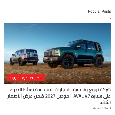
د
ك
Popular Posts
ا
ل
إ
ل
ك
ت
ر
و
ن
ي
الأخبار العالمية للسيارات
شركة توزيع وتسويق السيارات المحدودة تسلّط الضوء
على سيارة HAVAL V7 موديل 2027 ضمن عرض الأصفار
الثلاثة
منذ 20 ساعة