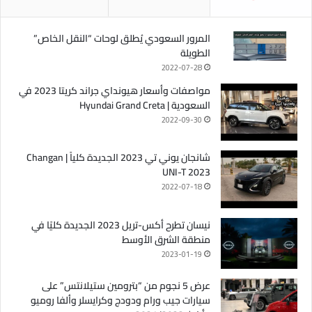
المرور السعودي يُطلق لوحات “النقل الخاص”
الطويلة
2022-07-28
مواصفات وأسعار هيونداي جراند كريتا 2023 في
السعودية | Hyundai Grand Creta
2022-09-30
شانجان يوني تي 2023 الجديدة كلياً | Changan
UNI-T 2023
2022-07-18
نيسان تطرح أكس-تريل 2023 الجديدة كليًا في
منطقة الشرق الأوسط
2023-01-19
عرض 5 نجوم من “بترومين ستيلانتس” على
سيارات جيب ورام ودودج وكرايسلر وألفا روميو