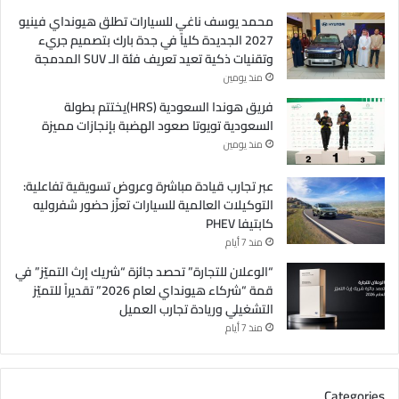
محمد يوسف ناغي للسيارات تطلق هيونداي فينيو
2027 الجديدة كلياً في جدة بارك بتصميم جريء
وتقنيات ذكية تعيد تعريف فئة الـ SUV المدمجة
منذ يومين
فريق هوندا السعودية (HRS)يختتم بطولة
السعودية تويوتا صعود الهضبة بإنجازات مميزة
منذ يومين
عبر تجارب قيادة مباشرة وعروض تسويقية تفاعلية:
التوكيلات العالمية للسيارات تعزّز حضور شفروليه
كابتيفا PHEV
منذ 7 أيام
“الوعلان للتجارة” تحصد جائزة “شريك إرث التميّز” في
قمة “شركاء هيونداي لعام 2026” تقديراً للتميّز
التشغيلي وريادة تجارب العميل
منذ 7 أيام
Categories