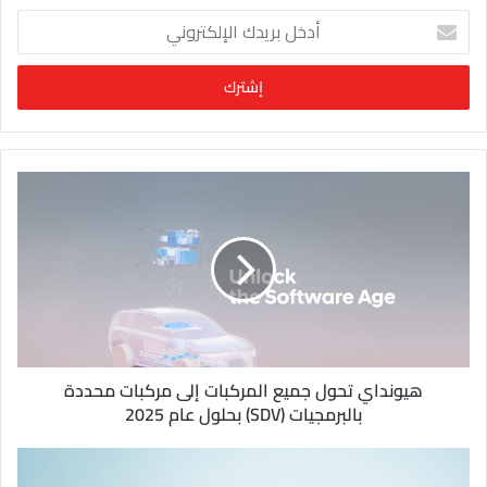
أ
د
خ
ل
ب
ر
ي
د
ك
ا
ل
إ
ل
ك
ت
ر
و
هيونداي تحول جميع المركبات إلى مركبات محددة
ن
بالبرمجيات (SDV) بحلول عام 2025
ي