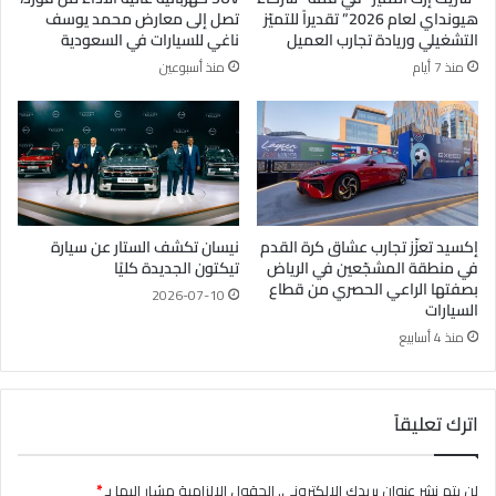
هيونداي لعام 2026” تقديراً للتميّز
تصل إلى معارض محمد يوسف
التشغيلي وريادة تجارب العميل
ناغي للسيارات في السعودية
منذ 7 أيام
منذ أسبوعين
إكسيد تعزّز تجارب عشاق كرة القدم
نيسان تكشف الستار عن سيارة
في منطقة المشجّعين في الرياض
تيكتون الجديدة كليًا
بصفتها الراعي الحصري من قطاع
2026-07-10
السيارات
منذ 4 أسابيع
اترك تعليقاً
لن يتم نشر عنوان بريدك الإلكتروني.
الحقول الإلزامية مشار إليها بـ
*