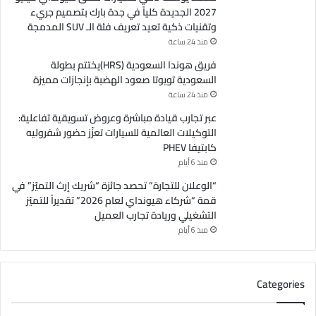
2027 الجديدة كلياً في جدة بارك بتصميم جريء
وتقنيات ذكية تعيد تعريف فئة الـ SUV المدمجة
منذ 24 ساعة
فريق هوندا السعودية (HRS)يختتم بطولة
السعودية تويوتا صعود الهضبة بإنجازات مميزة
منذ 24 ساعة
عبر تجارب قيادة مباشرة وعروض تسويقية تفاعلية:
التوكيلات العالمية للسيارات تعزّز حضور شفروليه
كابتيفا PHEV
منذ 6 أيام
“الوعلان للتجارة” تحصد جائزة “شريك إرث التميّز” في
قمة “شركاء هيونداي لعام 2026” تقديراً للتميّز
التشغيلي وريادة تجارب العميل
منذ 6 أيام
Categories