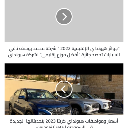
ا
ل
إ
ل
ك
ت
ر
و
"جوائز هيونداي الإقليمية 2022 " شركة محمد يوسف ناغي
ن
للسيارات تحصد جائزة "أفضل موزع إقليمي" لشركة هيونداي
ي
أسعار ومواصفات هيونداي كريتا 2023 بتحديثاتها الجديدة
في السعودية | Hyundai Creta