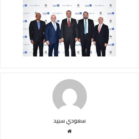
سعودي سبيد
مو
قع