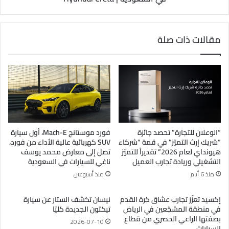
مقالات ذات صلة
“الوعلان للتجارة” تحصد جائزة
فورد موستانج Mach-E، أول سيارة
“شريك إرث التميّز” في قمة “شركاء
SUV كهربائية عالية الأداء من فورد،
هيونداي لعام 2026” تقديراً للتميّز
تصل إلى معارض محمد يوسف
التشغيلي وريادة تجارب العميل
ناغي للسيارات في السعودية
منذ 6 أيام
منذ أسبوعين
إكسيد تعزّز تجارب عشاق كرة القدم
نيسان تكشف الستار عن سيارة
في منطقة المشجّعين في الرياض
تيكتون الجديدة كليًا
بصفتها الراعي الحصري من قطاع
2026-07-10
السيارات