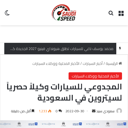
القائمة
بحث عن
ال
محمد يوسف ناغي للسيارات تطلق هيونداي فينيو 2027 الجديدة كلياً في جدة بارك بتصميم جريء وتقنيات ذكية تعيد تعريف فئة الـ SUV المدمجة
الرئيسية
/
أخبار السيارات
/
الأخبار المحلية ووكلاء السيارات
الأخبار المحلية ووكلاء السيارات
المجدوعي للسيارات وكيلاً حصرياً
لسيتروين في السعودية
سعودي سبيد
أ
2022-09-30
0
1٬233
أقل من دقيقة
ر
س