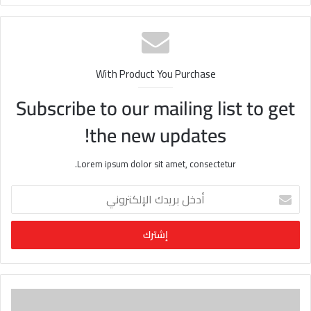
الوي
ب
With Product You Purchase
Subscribe to our mailing list to get
the new updates!
Lorem ipsum dolor sit amet, consectetur.
أ
د
خ
ل
ب
ر
ي
د
ك