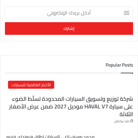
أ
د
خ
ل
ب
ر
ي
د
ك
Popular Posts
ا
ل
إ
الأخبار العالمية للسيارات
ل
ك
شركة توزيع وتسويق السيارات المحدودة تسلّط الضوء
ت
على سيارة HAVAL V7 موديل 2027 ضمن عرض الأصفار
ر
الثلاثة
و
ن
منذ ساعتين
ي
محمد يوسف ناغي للسيارات تطلق هيونداي فينيو