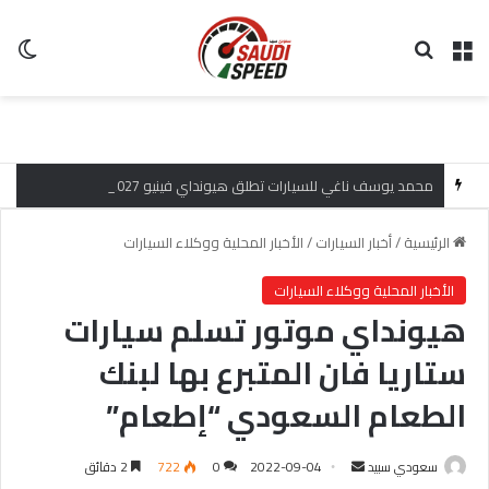
القائمة
بحث عن
ال
محمد يوسف ناغي للسيارات تطلق هيونداي فينيو 2027 الجديدة كلياً في جدة بارك بتصميم جريء وتقنيات ذكية تعيد تعريف فئة الـ SUV المدمجة
الرئيسية
/
أخبار السيارات
/
الأخبار المحلية ووكلاء السيارات
الأخبار المحلية ووكلاء السيارات
هيونداي موتور تسلم سيارات
ستاريا فان المتبرع بها لبنك
الطعام السعودي “إطعام”
سعودي سبيد
أ
2022-09-04
0
722
2 دقائق