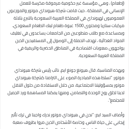
(إطعام) ، وهي مؤسسة غير حكومية مرموقة مكرسة للعمل
الإنساني في المملكة ، حيث قامت شركة هيونداي موتور والموزعون
العموميون لهيونداي في المملكة العربية السعودية بالتبرع بثلاثة
مركبات ستاريا ومحتوى 1500 عبوة طعام لبنك الطعام السعودي،
وبمساعدة مع طلاب متطوعين من الجامعات يساعدون في تغليف
المواد الغذائية ، تهدف الحملة إلى الوصول إلى المستفيدين الذين
يواجهون صعوبات اقتصادية في المناطق الحضرية والريفية في
المملكة العربية السعودية.
وبهذه المناسبة، قال هيونغ جونغ ايم، نائب رئيس شركة هيونداي
موتور: “تسلط هذه المبادرة الضوء على التزامنا كشركة هيونداي
موتور بمسؤوليتنا الاجتماعية، من خلال الاستفادة من حلول التنقل
لدينا لخلق روح الوحدة والتضامن، ومنها يمكننا المساهمة ورد الجميل
للمجتمع”.
وأضاف السيد ايم: “نحن في هيونداي موتور ندرك واجبنا في ترك تأثير
إيجابي على حياة الناس، وخاصة الأشخاص الذين مروا بظروف صعبة