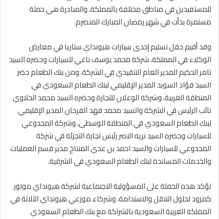
للمستفيدين في مناطق مختلفة بالمملكة، والمبادرة هي حملة
مستمرة بدأت في شهر رمضان المبارك المنصرم.
وقد أقيم حفل تسليم إحدى سيارات هيونداي ستاريا في معارض
الوكلاء في المملكة، شركة محمد يوسف ناغي للسيارات وحضره السيد
تامر الحكيم المدير العام التنفيذي في الشركة، ومن بنك الطعام حضر
السيد فؤاد السويد المدير الإقليمي لبنك الطعام السعودي في
المنطقة الغربية، وشركة الوعلان للتجارة وحضره السيد محمد الخلاوي
نائب الرئيس في الشركة والسيد محمد فهد الفرحان المدير الإقليمي
لبنك الطعام السعودي في المنطقة الوسطى، وشركة المجدوعي
للسيارات وحضره السيد نزيه النصر رئيس تجارة التجزئة في شركة
المجدوعي للسيارات والسيد احمد بن عدي المنتاخ مدير قسم العمليات
والخدمات المساندة لبنك الطعام السعودي في الشرقية.
تؤكد هذه الحملة على المسؤولية الاجتماعية لشركة هيونداي موتور
كمزود لحلول التنقل والاستدامة، وشركاء موزعي هيونداي الثلاثة في
المملكة العربية السعودية بالشراكة مع بنك الطعام السعودي