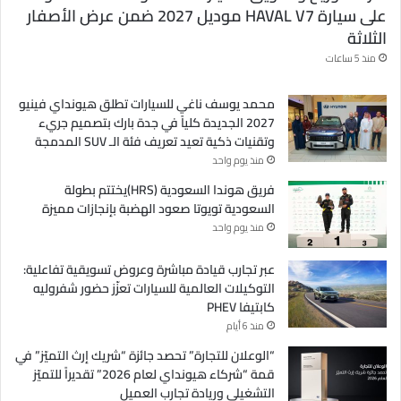
على سيارة HAVAL V7 موديل 2027 ضمن عرض الأصفار
الثلاثة
منذ 5 ساعات
محمد يوسف ناغي للسيارات تطلق هيونداي فينيو
2027 الجديدة كلياً في جدة بارك بتصميم جريء
وتقنيات ذكية تعيد تعريف فئة الـ SUV المدمجة
منذ يوم واحد
فريق هوندا السعودية (HRS)يختتم بطولة
السعودية تويوتا صعود الهضبة بإنجازات مميزة
منذ يوم واحد
عبر تجارب قيادة مباشرة وعروض تسويقية تفاعلية:
التوكيلات العالمية للسيارات تعزّز حضور شفروليه
كابتيفا PHEV
منذ 6 أيام
“الوعلان للتجارة” تحصد جائزة “شريك إرث التميّز” في
قمة “شركاء هيونداي لعام 2026” تقديراً للتميّز
التشغيلي وريادة تجارب العميل