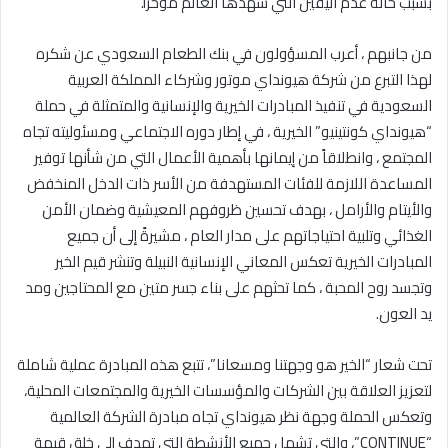
بسبب حالة عدم اليقين التي شهدها العالم مؤخرًا.”
من جانبهم ، أعرب المسؤولون في بنك الطعام السعودي عن شكره
لهذا التبرع من شركة هيونداي موتور وشركاء المملكة العربية
السعودية في تنفيذ المبادرات الخيرية والإنسانية والمتمثلة في حملة
“هيونداي كونتينيو” الخيرية ، في إطار دوره الاجتماعي ومسئوليته تجاه
المجتمع ، وانطلاقاً من إيمانها بأهمية الأعمال التي من شأنها توفير
المساعدة اللازمة للفئات المستهدفة من الأسر ذات الدخل المنخفض
والأيتام والأرامل ، بهدف تحسين ظروفهم المعيشية وضمان الأمن
الغذائي وتلبية احتياجاتهم على مدار العام ، مشيرةً إلى أن جميع
المبادرات الخيرية تعكس المعاني الإنسانية النبيلة وتنشر قيم الخير
وتجسد روح المحبة ، كما تحثهم على بناء جسر متين مع المحتاجين ومد
يد العون.
تحت شعار “الخير هو وجهتنا ومسعانا”، تتبع هذه المبادرة عملية شاملة
لتعزيز العلاقة بين الشركات والمؤسسات الخيرية والمجتمعات المحلية،
وتعكس الحملة وجهة نظر هيونداي تجاه مبادرة الشركة العالمية
“CONTINUE”، والتي تشمل جميع الأنشطة التي تهدف إلى خلق قيمة