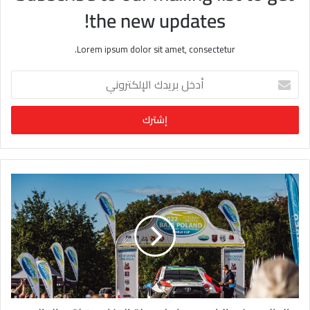
the new updates!
Lorem ipsum dolor sit amet, consectetur.
أ
د
خ
ل
ب
ر
ي
د
ك
ا
ل
إ
ل
ك
ت
ر
و