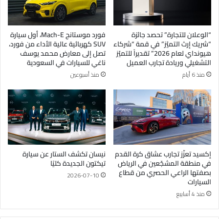
“الوعلان للتجارة” تحصد جائزة
فورد موستانج Mach-E، أول سيارة
“شريك إرث التميّز” في قمة “شركاء
SUV كهربائية عالية الأداء من فورد،
هيونداي لعام 2026” تقديراً للتميّز
تصل إلى معارض محمد يوسف
التشغيلي وريادة تجارب العميل
ناغي للسيارات في السعودية
منذ 6 أيام
منذ أسبوعين
إكسيد تعزّز تجارب عشاق كرة القدم
نيسان تكشف الستار عن سيارة
في منطقة المشجّعين في الرياض
تيكتون الجديدة كليًا
بصفتها الراعي الحصري من قطاع
2026-07-10
السيارات
منذ 4 أسابيع