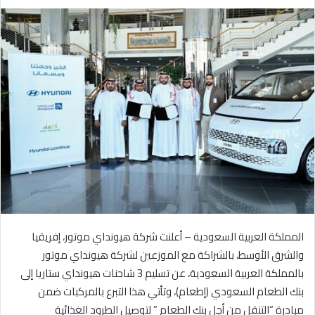
ر
س
ل
ب
ر
ي
د
ا
إ
ل
ك
ت
ر
و
المملكة العربية السعودية – أعلنت شركة هيونداي موتور، إفريقيا
ن
والشرق الأوسط، بالشراكة مع الموزعين لشركة هيونداي موتور
ي
بالمملكة العربية السعودية، عن تسليم 3 شاحنات هيونداي ستاريا إلى
ا
بنك الطعام السعودي (إطعام)، وتأتي هذا التبرع بالمركبات ضمن
مبادرة “التنقل من أجل بنك الطعام ” لتوصيل الطرود الغذائية