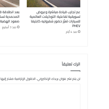
عبر تجارب قيادة مباشرة وعروض
بعد انطلاقة ق
تسويقية تفاعلية: التوكيلات العالمية
المحمدية تستض
للسيارات تعزّز حضور شفروليه كابتيفا
صعود الهضبة
PHEV
منذ 3 أسابيع
منذ 4 أيام
اترك تعليقاً
لن يتم نشر عنوان بريدك الإلكتروني.
الحقول الإلزامية مشار إليها ب
ا
ل
ت