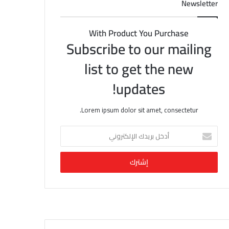
Newsletter
With Product You Purchase
Subscribe to our mailing
list to get the new
updates!
Lorem ipsum dolor sit amet, consectetur.
أ
د
خ
ل
ب
ر
ي
د
ك
ا