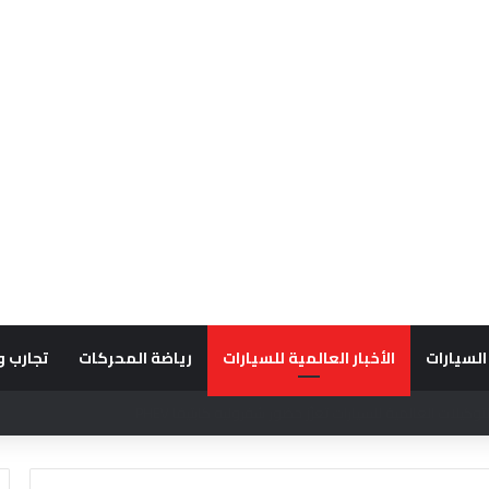
السيارات
الأخبار العالمية للسيارات
رياضة المحركات
تجارب و
قديراً للتميّز التشغيلي وريادة تجارب العميل