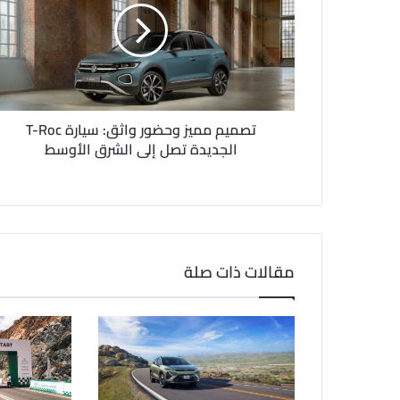
إ
ل
ك
ت
ر
و
ن
تصميم مميز وحضور واثق: سيارة T-Roc
ي
الجديدة تصل إلى الشرق الأوسط
مقالات ذات صلة