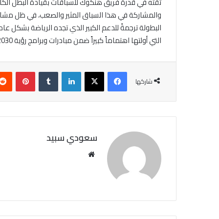
ثقته في قدرة فريق هنكوك للسباقات بقيادة البطل الكابت
والمشاركة في هذا السباق المثير والصعب، في ظل مشارك
البطولة ترجمةً للدعم الكبير الذي تجده الرياضة بشكل ع
التي أولتها اهتماماً كبيراً ضمن مبادرات وبرامج رؤية 2030.
فيسبوك
X
لينكدإن
‏Tumblr
بينتيريست
شاركها
سعودي سبيد
مو
قع
الوي
ب