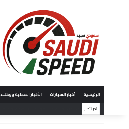
الرئيسية
أخبار السيارات
الأخبار المحلية ووكلاء 
آخر الأخبار
“الوعلان للتجارة” تحصد جائزة “شريك إرث التميّز” في قمة “شركاء هيونداي لعام 2026” ت