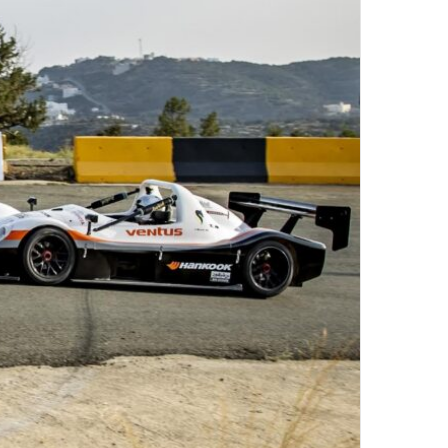
د
ا
إ
ل
ك
ت
ر
و
ن
ي
ا