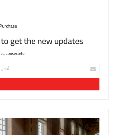
 Purchase
t to get the new updates!
et, consectetur.
أ
د
خ
ل
ب
ر
ي
د
ك
ا
ل