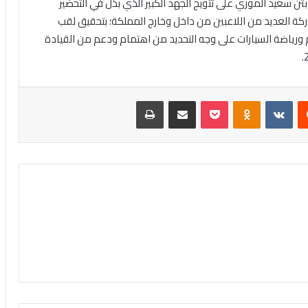
ن سعيد الموري على تتويج الجهد الكبير الذي بذل في التحضير
ة العديد من اللاعبين من داخل وخارج المملكة؛ بتحقيق لقب
ام ورياضة السيارات على وجه التحديد من اهتمام ودعم من القيادة
‏Reddit
‏VKontakte
Odnoklassniki
بوكيت
مشاركة عبر البريد
طباعة