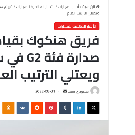
الرئيسية
/
أخبار السيارات
/
الأخبار العالمية للسيارات
/
ويعتلي الترتيب العام
الأخبار العالمية للسيارات
فريق هنكوك بقياد
صدارة ف
ويعتلي الترتيب الع
سعودي سبيد
أ
2022-08-31
ر
X
لينكدإن
‏Tumblr
بينتيريست
‏Reddit
‏VKontakte
Odnoklassniki
س
ل
ب
ر
ي