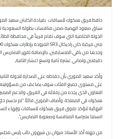
حافظ فريق هنكوك للسباقات بقيادة الكابتن سعيد المور
سباق صعود الهضبة ضمن منافسات بطولة السعودية تويوتا،
الجولة الختامية التي سوف تقام قريباً في محافظة الطا
متن مركبة كان راديكال
SR3
المزودة بإطارات هنكوك
F200
وجدها من باقي المتسابقين، بالإضافة لقهر التضاريس ا
دقيقتين وثماني عشرة ثانية وتسع اعشار الثانية
,
وأكد سعيد الموري بأن حفاظه على الصدارة للجولة الثانية 
على مستوى جميع الفئات سوف يضاعف من مسؤوليته لدخول 
التعاون الذي يجده من زملائه في الفريق، والدعم الممي
هنكوك في المملكة. وأضاف الموري قائلاً “لم نحسم حتى ا
النهائية لنؤكد تفوق فريق هنكوك للسباقات وإنهاء السباق
اتسمتا بشراسة المنافسة وصعوبة التضاريس
“.
من جهته أكد الأستاذ مروان بن شيهون نائب رئيس مجل