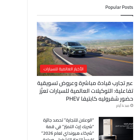
ل
Popular Posts
إ
ل
ك
ت
ر
و
ن
ي
الأخبار العالمية للسيارات
عبر تجارب قيادة مباشرة وعروض تسويقية
تفاعلية: التوكيلات العالمية للسيارات تعزّز
حضور شفروليه كابتيفا PHEV
منذ 4 أيام
“الوعلان للتجارة” تحصد جائزة
“شريك إرث التميّز” في قمة
“شركاء هيونداي لعام 2026”
تقديراً للتميّز التشغيلي وريادة