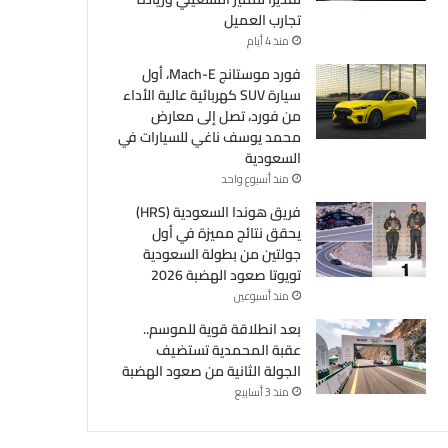
تجارب العميل
منذ 4 أيام
فورد موستانج Mach-E، أول
سيارة SUV كهربائية عالية الأداء
من فورد، تصل إلى معارض
محمد يوسف ناغي للسيارات في
السعودية
منذ أسبوع واحد
فريق هوندا السعودية (HRS)
يحقق نتائج مميزة في أول
جولتين من بطولة السعودية
تويوتا صعود الهضبة 2026
منذ أسبوعين
بعد انطلاقة قوية للموسم..
عقبة المحمدية تستضيف
الجولة الثانية من صعود الهضبة
منذ 3 أسابيع