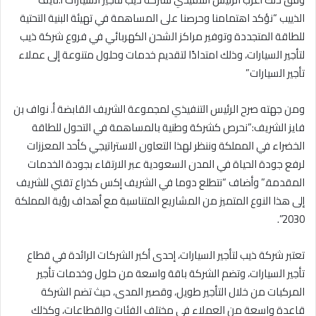
الذييب “نؤكد اهتمامنا وحرصنا على المساهمة في تهيئة البنية التحتية
للطاقة المتجددة وتوفير مراكز الشحن الكهربائي في فروع شركة ذيب
لتأجير السيارات، وذلك امتدادًا لتقديم خدمات وحلول متنوعة إلى عملاء
تأجير السيارات”
ومن جهته صرح الرئيس التنفيذي لمجموعة الشريف القابضة أ. نواف بن
فايز الشريف:”نحرص كشركة وطنية بالمساهمة في التحول للطاقة
الخضراء في المملكة وننظر لهذا التعاون الاستراتيجي كأحد المعززات
لرفع جودة الحياة في المدن السعودية عبر الارتقاء بجودة الخدمات
المقدمة.” وأضاف “نتطلع دوما في الشريف إكس كذراع تقني للشريف
إلى هذا النوع المتميز من المشاريع المتناسبة مع أهداف رؤية المملكة
2030”.
تعتبر شركة ذيب لتأجير السيارات، إحدى أكبر الشركات الرائدة في قطاع
تأجير السيارات، وتضم الشركة باقة واسعة من حلول وخدمات تأجير
المركبات من خلال التأجير طويل، وقصير المدى، حيث تضم الشركة
قاعدة واسعة من العملاء في مختلف الفئات والقطاعات، وكذلك