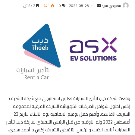
سعودي سبيد
أ
2022-08-28
0
741
2 دقائق
ر
س
ل
ب
ر
ي
د
ا
إ
ل
ك
ت
وقعت شركة ذيب لتأجير السيارات تعاون استراتيجي مع شركة الشريف
ر
إكس لحلول شواحن المركبات الكهربائية الشركة الفرعية لمجموعة
و
الشريف القابضة. وأقيم حفل توقيع الاتفاقية يوم الثلاثاء بتاريخ 23
ن
أغسطس 2022 وتم التوقيع من قبل الرئيس التنفيذي لشركة ذيب لتأجير
ي
ا
السيارات أ.نايف الذييب والرئيس التنفيذي للشريف إكس د. أحمد سندي،