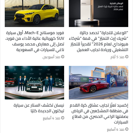
“الوعلان للتجارة” تحصد جائزة
فورد موستانج Mach-E، أول سيارة
“شريك إرث التميّز” في قمة “شركاء
SUV كهربائية عالية الأداء من فورد،
هيونداي لعام 2026” تقديراً للتميّز
تصل إلى معارض محمد يوسف
التشغيلي وريادة تجارب العميل
ناغي للسيارات في السعودية
منذ 5 أيام
منذ أسبوعين
إكسيد تعزّز تجارب عشاق كرة القدم
نيسان تكشف الستار عن سيارة
في منطقة المشجّعين في الرياض
تيكتون الجديدة كليًا
بصفتها الراعي الحصري من قطاع
منذ 4 أسابيع
السيارات
منذ 4 أسابيع