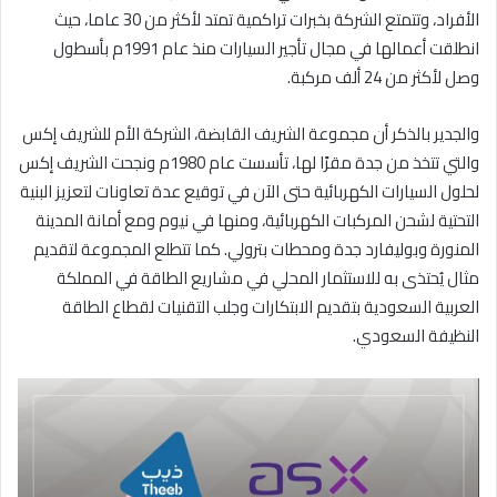
الأفراد، وتتمتع الشركة بخبرات تراكمية تمتد لأكثر من 30 عاما، حيث
انطلقت أعمالها في مجال تأجير السيارات منذ عام 1991م بأسطول
وصل لأكثر من 24 ألف مركبة.
والجدير بالذكر أن مجموعة الشريف القابضة، الشركة الأم للشريف إكس
والتي تتخذ من جدة مقرًا لها، تأسست عام 1980م ونجحت الشريف إكس
لحلول السيارات الكهربائية حتى الآن في توقيع عدة تعاونات لتعزيز البنية
التحتية لشحن المركبات الكهربائية، ومنها في نيوم ومع أمانة المدينة
المنورة وبوليفارد جدة ومحطات بترولي. كما تتطلع المجموعة لتقديم
مثال يُحتذى به للاستثمار المحلي في مشاريع الطاقة في المملكة
العربية السعودية بتقديم الابتكارات وجلب التقنيات لقطاع الطاقة
النظيفة السعودي.