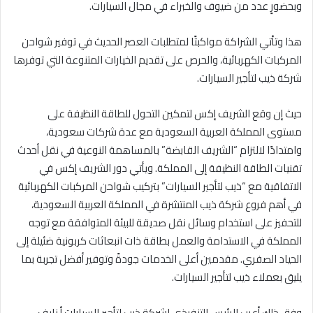
وبحضورٍ عدد من ضيوف والخبراء في مجال السيارات.
هذا وتأتي الشراكة مواكبتًا لمتطلبات العصر الحديث في توفير شواحن
المركبات الكهربائية، والحرص على تقديم الخيارات المتنوعة التي توفرها
شركة ذيب لتأجير السيارات.
حيث إن وقع الشريف إكس لتمكين التحول للطاقة النظيفة على
مستوى المملكة العربية السعودية مع عدة شركات سعودية،
وامتدادًا لالتزام “الشريف القابضة” بالمساهمة النوعية في نقل أحدث
تقنيات الطاقة النظيفة إلى المملكة. ويأتي دور الشريف إكس في
الاتفاقية مع “ذيب لتأجير السيارات” بتركيب شواحن المركبات الكهربائية
في أهم فروع شركة ذيب المنتشرة في المملكة العربية السعودية،
للتحفيز على استخدام وسائل نقل صديقة للبيئة المتوافقة مع توجه
المملكة في الاستدامة والعمل بطاقة ذات انبعاثات كربونية ضئيلة إلى
الحياد الصفري. مقدمين أعلى الخدمات جودةً وتوفير أفضل تجربة بما
يليق بعملاء ذيب لتأجير السيارات.
وفق ذلك أعرب الرئيس التنفيذي لشركة ذيب لتأجير السيارات أ.نايف