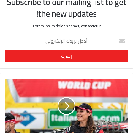
Subscribe to our mailing list to get
the new updates!
Lorem ipsum dolor sit amet, consectetur.
أ
د
خ
ل
ب
ر
ي
د
ك
ا
ل
إ
ل
ك
ت
ر