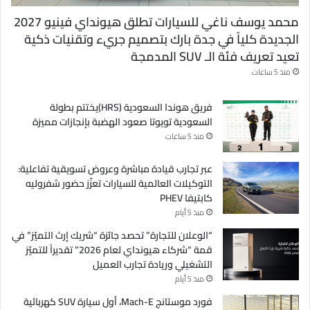
محمد يوسف ناغي للسيارات تطلق هيونداي فينيو 2027
الجديدة كلياً في جدة بارك بتصميم جريء وتقنيات ذكية
تعيد تعريف فئة الـ SUV المدمجة
منذ 5 ساعات
فريق هوندا السعودية (HRS)يختتم بطولة
السعودية تويوتا صعود الهضبة بإنجازات مميزة
منذ 5 ساعات
عبر تجارب قيادة مباشرة وعروض تسويقية تفاعلية:
التوكيلات العالمية للسيارات تعزّز حضور شفروليه
كابتيفا PHEV
منذ 5 أيام
“الوعلان للتجارة” تحصد جائزة “شريك إرث التميّز” في
قمة “شركاء هيونداي لعام 2026” تقديراً للتميّز
التشغيلي وريادة تجارب العميل
منذ 5 أيام
فورد موستانج Mach-E، أول سيارة SUV كهربائية