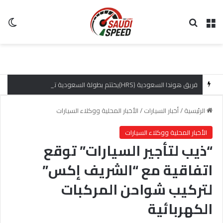
القائمة
بحث عن
ال
فريق هوندا السعودية (HRS)يختتم بطولة السعودية تويوتا صعود الهضبة بإنجازات مميزة
الرئيسية
/
أخبار السيارات
/
الأخبار المحلية ووكلاء السيارات
الأخبار المحلية ووكلاء السيارات
“ذيب لتأجير السيارات” توقع
اتفاقية مع “الشريف إكس”
لتركيب شواحن المركبات
الكهربائية