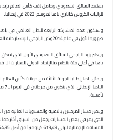
يستعد السائق السعودي وحامل لقب كأس العالم يزيد بن 
للراليات
الكروس
كانتري
باها لموسم
2022
في إيطاليا
.
وستكون هذه المشاركة
الرابعة
للبطل العالمي في باها إ
ظهوره الأول في عام
2014
وكرر
الراجحي
الإنتصار
ذاته
الع
ويعتبر
يزيد
الراجحي
السائق السعودي الأول الذي تمكن 
باها
في أعلى فئة
بتنظيم من
الإتحاد
الدولي للسيارات الـ فيا
ويمثل باها إيطاليا الجولة الثالثة من جولات كأس العالم لل
الباها
الإيطالي
الذي يتكون من مرحلتين في اليوم الـ
7
من 
تأهيلية.
و
ي
تميز
مسار
المرحلتين
بالتقنية و
المستويات العالية من ا
الذي يمر
في بعض
المسارات
ي
جعل من
السباق أكثر حماس
المسافة الإجمالية للرالي
619,48
كيلومتراً
من أصل
54,35