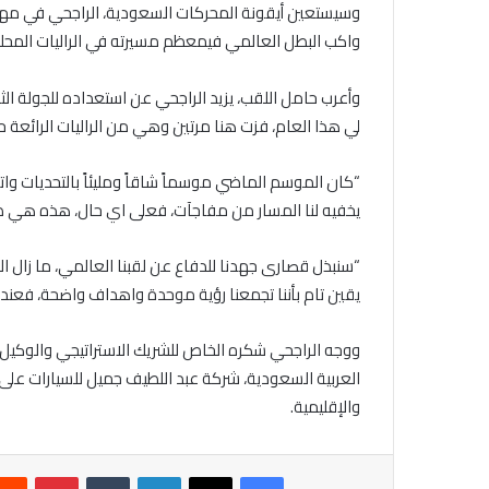
وسيستعين أيقونة المحركات السعودية، الراجحي
في مه
واكب
البطل العالمي
في
معظم مسيرته في
الراليات المحل
وأعرب حامل اللقب
،
يزيد الراجحي عن استعداده للجولة الث
لي هذا العام، فزت هنا مرتين وهي من الراليات الرائعة حقا
“كان الموسم الماضي موسماً شاقاً ومليئاً بالتحديات وات
يخفيه لنا المسار من مفاجآت، فعلى اي حال، هذه هي طبي
“سنبذل قصارى جهدنا للدفاع عن لقبنا العالمي، ما زال ا
يقين تام بأننا تجمعنا رؤية موحدة واهداف واضحة، فعندما 
ووجه الراجحي شكره الخاص للشريك الاستراتيجي والوكيل ال
العربية السعودية، شركة عبد اللطيف جميل للسيارات على
والإقليمية.
فيسبوك
X
لينكدإن
‏Tumblr
بينتيريست