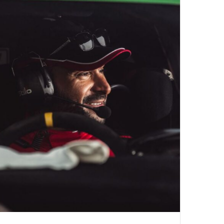
د
ا
إ
ل
ك
ت
ر
و
ن
ي
ا