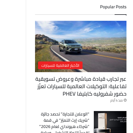
ل
Popular Posts
إ
ل
ك
ت
ر
و
ن
ي
الأخبار العالمية للسيارات
عبر تجارب قيادة مباشرة وعروض تسويقية
تفاعلية: التوكيلات العالمية للسيارات تعزّز
حضور شفروليه كابتيفا PHEV
منذ 4 أيام
“الوعلان للتجارة” تحصد جائزة
“شريك إرث التميّز” في قمة
“شركاء هيونداي لعام 2026”
تقديراً للتميّز التشغيلي وريادة