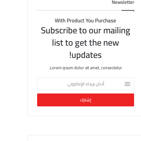
Newsletter
With Product You Purchase
Subscribe to our mailing
list to get the new
updates!
Lorem ipsum dolor sit amet, consectetur.
أ
د
خ
ل
ب
ر
ي
د
ك
ا