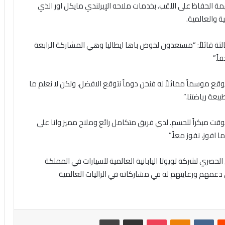
مة
الحفاظ
على اللقب
،
بخدمات
ملاحه الإيرلندي مايكل اور
الذي
ية والعالمية.
الثة قائلاً: “مستعدون لخوض باها ايطاليا وهي المشاركة الرابعة
ً.”
وقع موسماً مماثلاً له فنحن دوماً نتوقع
الافضل
،
ولكن لا نعلم ما
عة رياضتنا.”
لوقت مبكراً للحسم. لدي فريق
متكامل
رائع
وملاح مميز وانا على
افوز، نفوز معاً.”
حصري لشركة تويوتا اليابانية العالمية للسيارات في المملكة
 دعمهم ورعايتهم له في مشاركاته في الراليات العالمية
‏Reddit
‏VKontakte
Odnoklassniki
بوكيت
مشاركة عبر البريد
طباعة