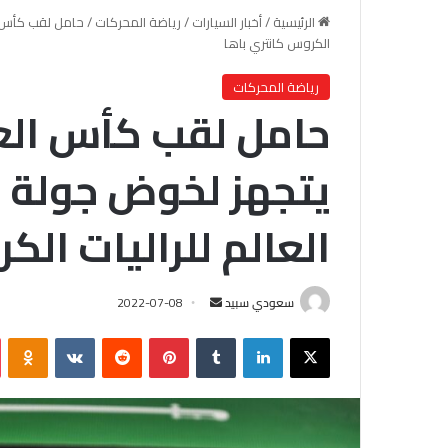
الرئيسية
/
أخبار السيارات
/
رياضة المحركات
/
حامل لقب كأس ال
الكروس كانتري باها
رياضة المحركات
حامل لقب كأس العا
يتجهز لخوض جولة إ
العالم للراليات الك
سعودي سبيد
أ
2022-07-08
ر
X
لينكدإن
‏Tumblr
بينتيريست
‏Reddit
‏VKontakte
Odnoklassniki
س
ل
ب
ر
ي