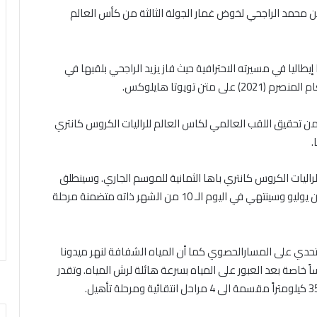
محمد الراجحي لخوض غمار الجولة الثالثة من كأس العالم
يطاليا
في مسيرته
الاحترافية
حيث فاز يزيد الراجحي بلقبها
في
ام المنصرم
(
1
202
)
على متن تويوتا
هايلوكس
.
من تحقيق
اللقب العالمي
لكاس العالم
للراليات
الكروس
كانتري
.
راليات الكروس كانتري باها الثمانية ل
ل
موسم
الجاري
. و
س
ين
طلق
يوليو
وسينتهي في اليوم
الـ
10
من الشهر ذاته متضمن
ة
مرحلة
لتحدي
على
المسار
الحصوي
كما أن
المياه
الشفافة
لنهر ميدونا
اً
خاصة
بعد
العبور
على المياه
بسرعة هائلة
ل
رش المياه.
و
تقدر
3
كيلومتراً مقسمة الى
4
مراحل
انتقائية
ومرحلة تأهيل.