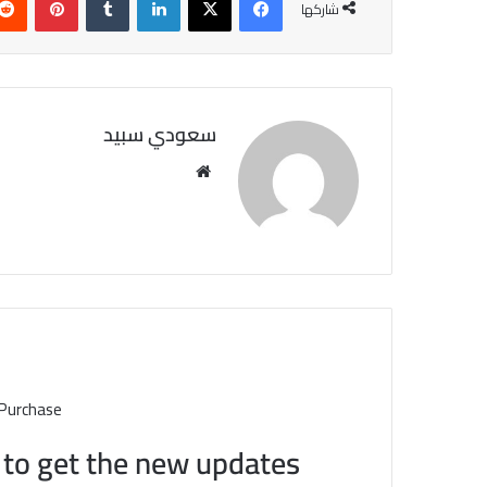
شاركها
سعودي سبيد
مو
قع
الوي
ب
 Purchase
t to get the new updates!