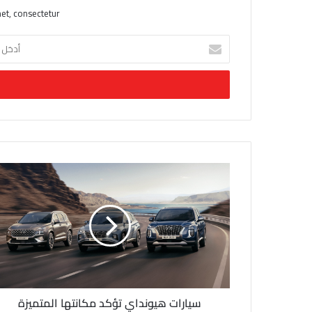
et, consectetur.
أ
د
خ
ل
ب
ر
ي
د
ك
ا
ل
إ
ل
ك
ت
ر
و
ن
سيارات هيونداي تؤكد مكانتها المتميزة
ي