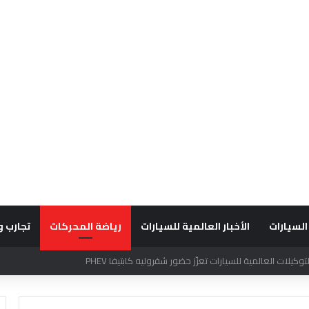
السيارات
الأخبار العالمية للسيارات
رياضة المحركات
تجارب و
قديراً للتميّز التشغيلي وريادة تجارب العميل