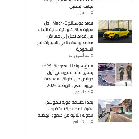
تجارب العميل
منذ 4 أيام
فورد موستانج Mach-E، أول
سيارة SUV كهربائية عالية الأداء
من فورد، تصل إلى معارض
محمد يوسف ناغي للسيارات في
السعودية
منذ أسبوع واحد
فريق هوندا السعودية (HRS)
يحقق نتائج مميزة في أول
جولتين من بطولة السعودية
تويوتا صعود الهضبة 2026
منذ أسبوعين
بعد انطلاقة قوية للموسم..
عقبة المحمدية تستضيف
الجولة الثانية من صعود الهضبة
منذ 3 أسابيع