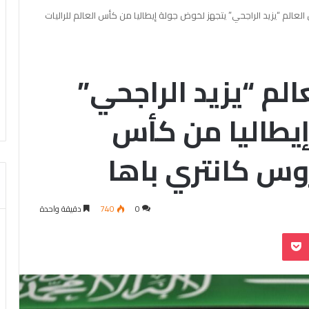
عالم “يزيد الراجحي” يتجهز لخوض جولة إيطاليا من كأس العالم للراليات
لم “يزيد الراجحي”
يطاليا من كأس
روس كانتري باها
0
740
دقيقة واحدة
بوكيت