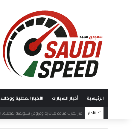
الرئيسية
أخبار السيارات
الأخبار المحلية ووكلاء 
آخر الأخبار
“الوعلان للتجارة” تحصد جائزة “شريك إرث التميّز” في قمة “شركاء هيونداي لعام 2026” ت