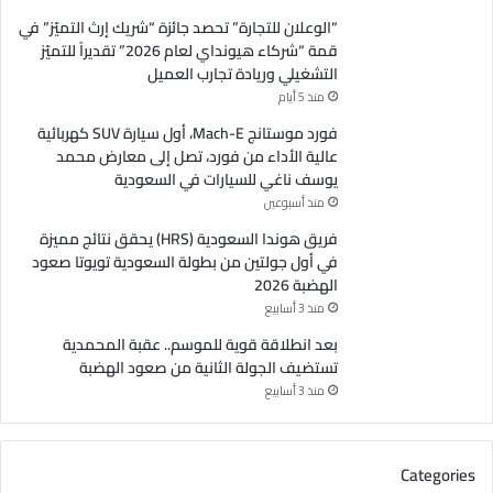
“الوعلان للتجارة” تحصد جائزة “شريك إرث التميّز” في
قمة “شركاء هيونداي لعام 2026” تقديراً للتميّز
التشغيلي وريادة تجارب العميل
منذ 5 أيام
فورد موستانج Mach-E، أول سيارة SUV كهربائية
عالية الأداء من فورد، تصل إلى معارض محمد
يوسف ناغي للسيارات في السعودية
منذ أسبوعين
فريق هوندا السعودية (HRS) يحقق نتائج مميزة
في أول جولتين من بطولة السعودية تويوتا صعود
الهضبة 2026
منذ 3 أسابيع
بعد انطلاقة قوية للموسم.. عقبة المحمدية
تستضيف الجولة الثانية من صعود الهضبة
منذ 3 أسابيع
Categories