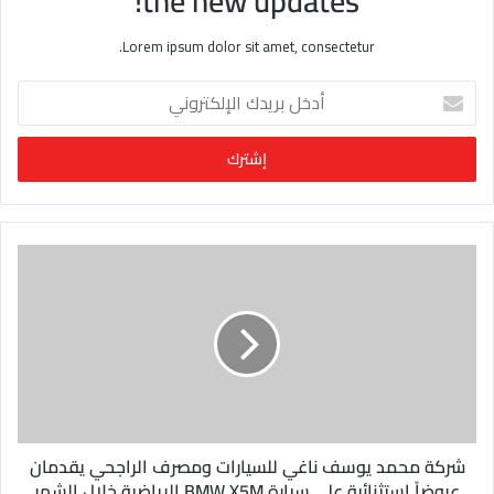
the new updates!
Lorem ipsum dolor sit amet, consectetur.
أ
د
خ
ل
ب
ر
ي
د
ك
ا
ل
إ
ل
ك
ت
ر
و
شركة محمد يوسف ناغي للسيارات ومصرف الراجحي يقدمان
ن
عروضاً استثنائية على سيارة BMW X5M الرياضية خلال الشهر