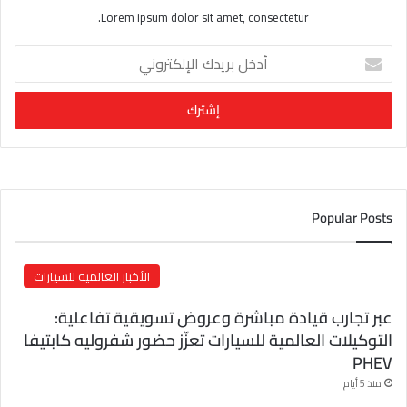
Lorem ipsum dolor sit amet, consectetur.
أ
د
خ
ل
ب
ر
ي
د
ك
Popular Posts
ا
ل
إ
الأخبار العالمية للسيارات
ل
ك
عبر تجارب قيادة مباشرة وعروض تسويقية تفاعلية:
ت
التوكيلات العالمية للسيارات تعزّز حضور شفروليه كابتيفا
ر
PHEV
و
ن
منذ 5 أيام
ي