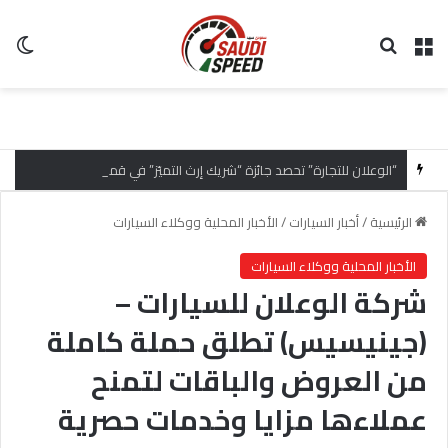
القائمة
بحث عن
ال
“الوعلان للتجارة” تحصد جائزة “شريك إرث التميّز” في قمة “شركاء هيونداي لعام 2026” تقديراً للتميّز التشغيلي وريادة تجارب العميل
الرئيسية
/
أخبار السيارات
/
الأخبار المحلية ووكلاء السيارات
الأخبار المحلية ووكلاء السيارات
شركة الوعلان للسيارات –
(جينيسيس) تطلق حملة كاملة
من العروض والباقات لتمنح
عملاءها مزايا وخدمات حصرية