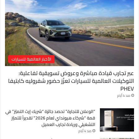
ل
ك
ت
ر
و
ن
ي
الأخبار العالمية للسيارات
عبر تجارب قيادة مباشرة وعروض تسويقية تفاعلية:
التوكيلات العالمية للسيارات تعزّز حضور شفروليه كابتيفا
PHEV
منذ 4 أيام
“الوعلان للتجارة” تحصد جائزة “شريك إرث التميّز” في
قمة “شركاء هيونداي لعام 2026” تقديراً للتميّز
التشغيلي وريادة تجارب العميل
منذ 4 أيام