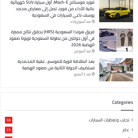
فورد موستانج Mach-E، أول سيارة SUV كهربائية
عالية الأداء من فورد، تصل إلى معارض محمد
يوسف ناغي للسيارات في السعودية
منذ أسبوع واحد
فريق هوندا السعودية (HRS) يحقق نتائج مميزة
في أول جولتين من بطولة السعودية تويوتا صعود
الهضبة 2026
منذ أسبوعين
بعد انطلاقة قوية للموسم.. عقبة المحمدية
تستضيف الجولة الثانية من صعود الهضبة
منذ 3 أسابيع
Categories
تجارب وتغطيات السيارات
66
عام
25