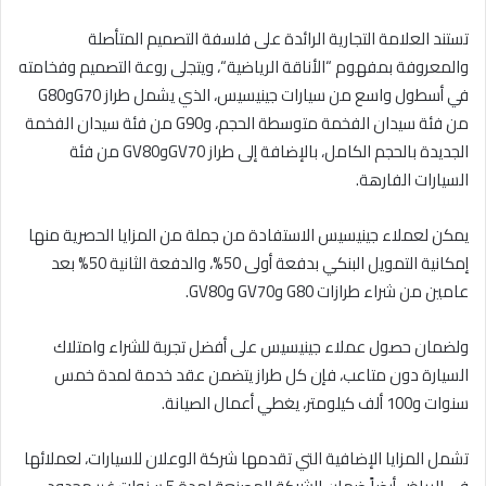
تستند العلامة التجارية الرائدة على فلسفة التصميم المتأصلة
والمعروفة بمفهوم “الأناقة الرياضية
“
، ويتجلى روعة التصميم وفخامته
في أسطول واسع من سيارات جينيسيس، الذي يشمل طراز
G70
و
G80
من فئة سيدان الفخمة متوسطة الحجم، و
G90
من فئة
سيدان الفخمة
الجديدة بالحجم الكامل، بالإضافة إلى طراز
GV70
و
GV80
من فئة
السيارات الفارهة.
يمكن لعملاء جينيسيس الاستفادة من جملة من المزايا الحصرية منها
إمكانية التمويل البنكي بدفعة أولى 50%، والدفعة الثانية 50% بعد
عامين من شراء طرازات
G80
و
GV70
و
GV80
.
ولضمان حصول عملاء جينيسيس على أفضل تجربة للشراء وامتلاك
السيارة دون متاعب، فإن كل طراز يتضمن عقد خدمة لمدة خمس
سنوات و100 ألف كيلومتر، يغطي أعمال الصيانة
.
تشمل المزايا الإضافية التي تقدمها شركة الوعلان للسيارات، لعملائها