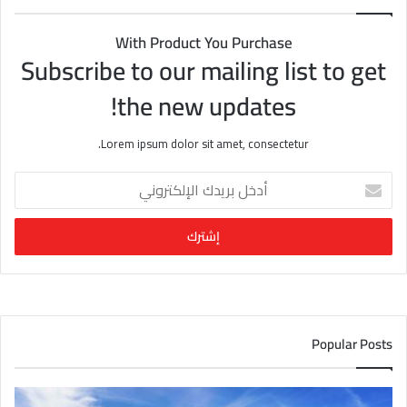
With Product You Purchase
Subscribe to our mailing list to get
the new updates!
Lorem ipsum dolor sit amet, consectetur.
أ
د
خ
ل
ب
ر
ي
د
ك
Popular Posts
ا
ل
إ