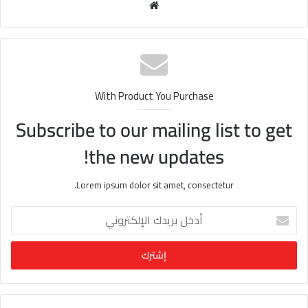
مو
قع
الوي
ب
With Product You Purchase
Subscribe to our mailing list to get
the new updates!
Lorem ipsum dolor sit amet, consectetur.
أ
د
خ
ل
ب
ر
ي