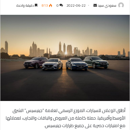
سعودي سبيد
أ
2022-06-22
0
813
دقيقة واحدة
ر
س
ل
ب
ر
ي
د
ا
إ
ل
ك
ت
ر
و
أطلق الوعلان للسيارات، الموزع الرسمي لعلامة “جينيسيس” الشرق
ن
ي
الأوسط وأفريقيا، حملة كاملة من العروض والباقات والتجارب، لعملائها
ا
مع امتيازات حصرية على جميع طرازات جينيسيس.