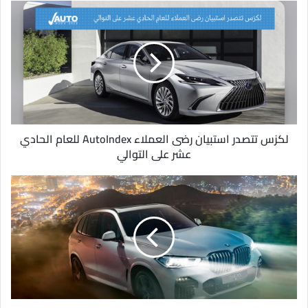
د
ك
ا
ل
إ
ل
ك
ت
ر
و
لكزس تتصدر استبيان رضى العملاء AutoIndex للعام الحادي
ن
عشر على التوالي
ي