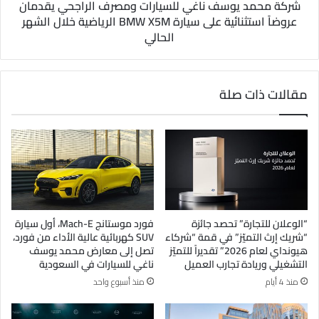
شركة محمد يوسف ناغي للسيارات ومصرف الراجحي يقدمان
عروضاً استثنائية على سيارة BMW X5M الرياضية خلال الشهر
الحالي
مقالات ذات صلة
“الوعلان للتجارة” تحصد جائزة
فورد موستانج Mach-E، أول سيارة
“شريك إرث التميّز” في قمة “شركاء
SUV كهربائية عالية الأداء من فورد،
هيونداي لعام 2026” تقديراً للتميّز
تصل إلى معارض محمد يوسف
التشغيلي وريادة تجارب العميل
ناغي للسيارات في السعودية
منذ 4 أيام
منذ أسبوع واحد