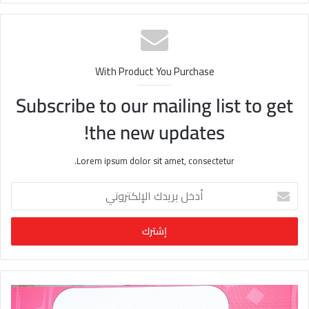
الوي
ب
With Product You Purchase
Subscribe to our mailing list to get
the new updates!
Lorem ipsum dolor sit amet, consectetur.
أ
د
خ
ل
ب
ر
ي
د
ك