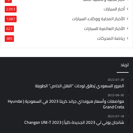
أخبار السيارات
2٬093
الأخبار المحلية ووكلاء السيارات
1٬087
الأخبار العالمية للسيارات
621
رياضة المحركات
385
تريند
2022-07-28
المرور السعودي يُطلق لوحات “النقل الخاص” الطويلة
2022-09-30
مواصفات وأسعار هيونداي جراند كريتا 2023 في السعودية | Hyundai
Grand Creta
2022-07-18
شانجان يوني تي 2023 الجديدة كلياً | Changan UNI-T 2023