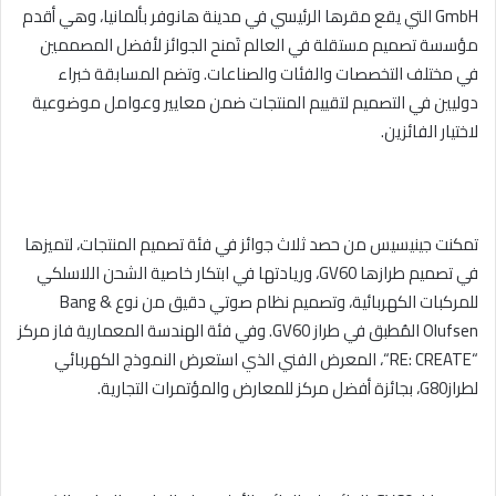
GmbH
التي يقع مقرها الرئيسي في مدينة هانوفر بألمانيا، وهي أقدم
مؤسسة تصميم مستقلة في العالم تَمنح الجوائز لأفضل المصممين
في مختلف التخصصات والفئات والصناعات. وتضم المسابقة خبراء
دوليين في التصميم لتقييم المنتجات ضمن معايير وعوامل موضوعية
لاختيار الفائزين.
تمكنت جينيسيس من حصد ثلاث جوائز في فئة تصميم المنتجات، لتميزها
في تصميم طرازها
GV60
، وريادتها في ابتكار خاصية الشحن اللاسلكي
للمركبات الكهربائية، وتصميم نظام صوتي دقيق من نوع
Bang &
Olufsen
المُطبق في طراز
GV60
. وفي فئة الهندسة المعمارية فاز مركز
“
RE: CREATE
“، المعرض الفني الذي استعرض النموذج الكهربائي
لطراز
G80
، بجائزة أفضل مركز للمعارض والمؤتمرات التجارية.