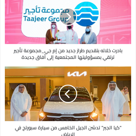
ا
ل
إ
ل
ك
ت
ر
و
بادرت خلاله بتقديم طراز جديد من إم جي_مجموعة تأجير
ن
ترتقي بمسؤوليتها المجتمعية إلى أفاق جديدة
ي
"كيا الجبر" تدشن الجيل الخامس من سيارة سبورتج في
الرياض