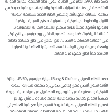
جسد طراز
GV60
، الحائز على الجائزة الأولى، رحلة العلامة التجارية الكورية
المتخصصة في صناعة السيّارات الفاخرة والفارهة، نحو حقبة جديدة في
صناعة السيارات الكهربائية. إذ عكس الطراز الجديد بتصميمه “كوبيه”
الأنيق، والخطوط الديناميكية والانسيابية، معنى السيارة الرياضية
وقوتها وثباتها، ممثلاً هوية تصميم العلامة التجارية المعروفة بـ
“الأناقة الرياضية”. كما جسد التصميم الداخلي روح جينيسيس التي تُركز
على “جمالية المساحات البيضاء”، مع الحرص على خلق مساحة داخلية
واسعة ومريحة، وفي الوقت نفسه، تتحد بنيتها العائمة وتفاصيلها
الفريدة معاً لخلق مظهر فريد للغاية
.
حصد النظام الصوتي
Bang & Olufsen
لسيارة جينيسيس
GV60
، الجائزة
الثانية ليكون أفضل عمل إبداعي صوتي، إذ صُممت مكبرات الصوت
الشبكية والمصنوعة من الألومنيوم المصقول من مواد عالية الجودة
خصيصاً لتقديم كفاءة صوتية عالية الدقة، ونقاوة لا مثيل لها. تم
تصميم النظام الصوتي بطريقة فريدة تنسجم كلياً مع بقية العناصر في
GV60
، ما يسمح بالتناغم الحسي مع الخطوط والمنحنيات الديناميكية