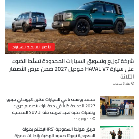
ت
ر
و
ن
ي
الأخبار العالمية للسيارات
شركة توزيع وتسويق السيارات المحدودة تسلّط الضوء
على سيارة HAVAL V7 موديل 2027 ضمن عرض الأصفار
الثلاثة
منذ 3 ساعات
محمد يوسف ناغي للسيارات تطلق هيونداي فينيو
2027 الجديدة كلياً في جدة بارك بتصميم جريء
وتقنيات ذكية تعيد تعريف فئة الـ SUV المدمجة
منذ يوم واحد
فريق هوندا السعودية (HRS)يختتم بطولة
السعودية تويوتا صعود الهضبة بإنجازات مميزة