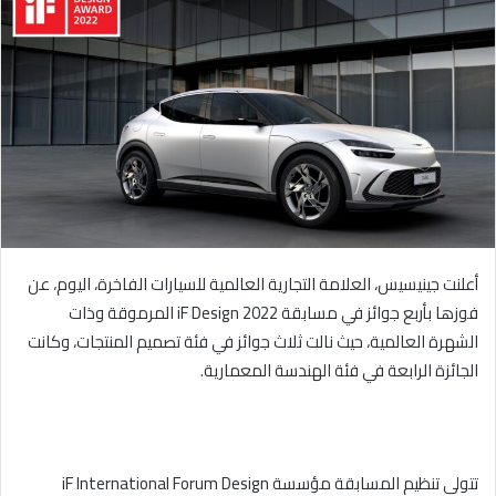
ل
ب
ر
ي
د
ا
إ
ل
ك
ت
ر
أعلنت جينيسيس، العلامة التجارية العالمية للسيارات الفاخرة، اليوم، عن
و
فوزها بأربع جوائز في مسابقة
iF Design 2022
المرموقة وذات
ن
الشهرة العالمية، حيث نالت ثلاث جوائز في فئة تصميم المنتجات، وكانت
ي
الجائزة الرابعة في فئة الهندسة المعمارية.
ا
تتولى تنظيم المسابقة مؤسسة
iF International Forum Design