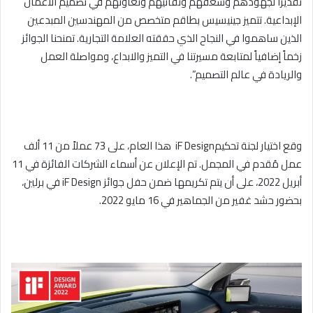
تقديراً لجهودهم وشغفهم وتفانيهم وتعاونهم في تصميم الأعمال
الإبداعية. تتميز جينيسيس بطاقم متخصص من المهندسين المبدعين
الذين ساهموا في النجاح الذي حققته العلامة التجارية. تمنحنا الجوائز
زخماً إضافياً لمتابعة مسيرتنا في التميز والابداع، ومواصلة العمل
والريادة في عالم التصميم”.
وقع اختيار لجنة تحكيم
iF Design
هذا العام، على 73 عملاً من 11 ألف
عمل مُقدم في المجمل. تم الإعلان عن أسماء الشركات الفائزة في 11
أبريل 2022، على أن يتم تكريمها ضمن حفل جوائز
iF Design
في برلين،
بحضور حشد غفير من الجماهير في 16 مايو 2022.