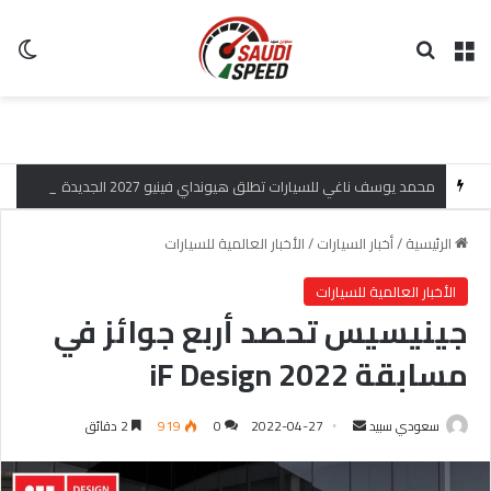
القائمة
بحث عن
ال
محمد يوسف ناغي للسيارات تطلق هيونداي فينيو 2027 الجديدة كلياً في جدة بارك بتصميم جريء وتقنيات ذكية تعيد تعريف فئة الـ SUV المدمجة
الرئيسية
/
أخبار السيارات
/
الأخبار العالمية للسيارات
الأخبار العالمية للسيارات
جينيسيس تحصد أربع جوائز في
مسابقة iF Design 2022
سعودي سبيد
أ
2022-04-27
0
919
2 دقائق
ر
س