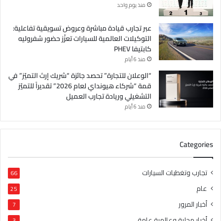
منذ يوم واحد
عبر تجارب قيادة مباشرة وعروض تسويقية تفاعلية:
التوكيلات العالمية للسيارات تعزّز حضور شفروليه
كابتيفا PHEV
منذ 6 أيام
“الوعلان للتجارة” تحصد جائزة “شريك إرث التميّز” في
قمة “شركاء هيونداي لعام 2026” تقديراً للتميّز
التشغيلي وريادة تجارب العميل
منذ 6 أيام
Categories
تجارب وتغطيات السيارات
66
عام
25
أخبار المرور
7
أخبار محلية وعالمية عامة
3