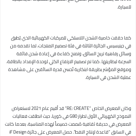
للسيارة.
كما حققت خاصية الشحن اللاسلكي للمركبات الكهربائية الذي يُطبق
في جينيسيس، الجائزة الثالثة في فئة تصميم المنتجات، لما تقدمه من
وسائل رفاهية تريح السائق، وتمنح كفاءة في إعادة شحن فائقة
السرعة لبطاريتها. كما تم تصميم الارتفاع الكلي لوحدة الإمداد بالطاقة،
وموقع المؤشر بطريقة ابتكارية تُحسن قدرة السائقين على مشاهدة
عملية الشحن في السيارة.
وكان المعرض الخاص “
RE: CREATE
” قد أقيم عام 2021 لاستعراض
النموذج الكهربائي الأول لطراز
G80
في كوريا، حيث انطلقت فعاليات
المعرض في حديقة ثقافية صُممت خصيصاً لهذه المناسبة، بعدما كانت
في السابق “قاعدة لإنتاج النفط”. حصل المعرض على جائزة
iF Design