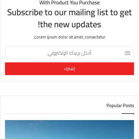
With Product You Purchase
Subscribe to our mailing list to get
the new updates!
Lorem ipsum dolor sit amet, consectetur.
أ
د
خ
ل
ب
ر
ي
د
ك
Popular Posts
ا
ل
إ
ل
ك