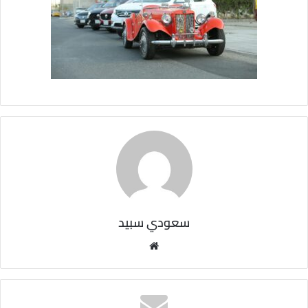
سعودي سبيد
مو
قع
الوي
ب