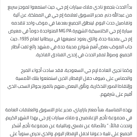
بدأ الحدث بتجمع نادي ملاك سيارات إم جي، حيث استمعوا لموجز سريع
من عبدالله دنبر، مدير التسويق لعلامة إم جي في المملكة، عن آلية
وتفاصيل حدث اليوم، لينطلق الجميع بعدها في موكب واحد تتقدمه
سيارة إم جي الكلاسيكية الشهيرة
MG PA
المتواجدة دوماً في معرض
إم جي بمدينة جدة، والتي يعود تصنيعها في بريطانيا لعام 1935، حيث
جاب الموكب بعض أهم شوارع مدينة جدة في مشهد رائع لفت أنظار
الجميع، وصولاً لمقر الحدث في إحدى الفنادق الفاخرة.
وكما تجري العادة لإم جي السعودية، فقد سادت أجواء المرح
والحماس على ضيوف حفل الإفطار، الذين استمتعوا بتلك الأمسية
وإلتقاط الصور التذكارية، وتألق البعض منهم بالفوز بجوائز السحب الذي
أقيم على شرفهم.
بهذه المناسبة، هنأ معتز بازارباي، مدير عام التسويق والعلاقات العامة
في مجموعة تأجير، الإعلاميين و ملاك سيارات إم جي بهذا الشهر الكريم،
وتحدث قائلاً: ” بالأصالة عن نفسي وبالنيابة عن مجموعة تأجير، أشكر
الجميع على تلبية دعوتنا لحفل الإفطار اليوم، والذي نحرص سنوياً على