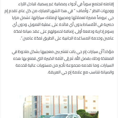
إقامته لنجتمع سوياً في أجواء رمضانية غير رسمية، لتبادل الآراء
ووجهات النظر “، وأضاف: ” في هذا الشهر المبارك من كل عام، تقدم إم
جي عروضاً مميزة لعملائها ومحبيها لإمتلاك سياراتها، تشمل مزايا
حصرية في الأقساط بدون أي فائدة على عملية التمويل، ودون أي
رسوم إدارية ودفعة أولى، إضافة لحصولهم على عقد صيانة لمدّة
عامين وخدمة المساعَدة الجانبية على الطريق لمدّة عامين “.
مؤكداً أن سيارات إم جي باتت تنتشر بين معجبيها بشكل ملحوظ في
المملكة وذلك بفضل الله، ثم إلى الثقة الكبيرة التي تتمتع بها هذه
السيارات، وما تقدمه مجموعة تأجير من مستويات عالية للخدمة
والصيانة تتناسب مع علامة إم جي العريقة.