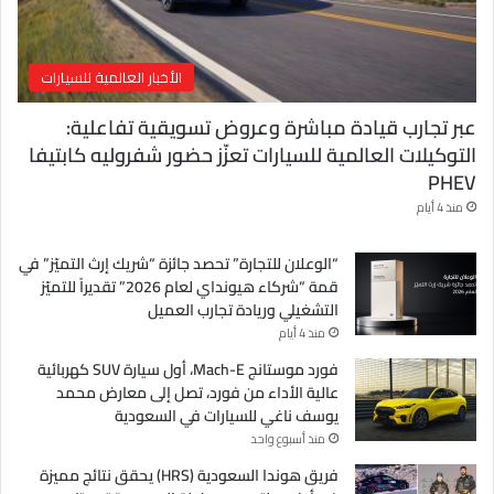
ي
الأخبار العالمية للسيارات
عبر تجارب قيادة مباشرة وعروض تسويقية تفاعلية:
التوكيلات العالمية للسيارات تعزّز حضور شفروليه كابتيفا
PHEV
منذ 4 أيام
“الوعلان للتجارة” تحصد جائزة “شريك إرث التميّز” في
قمة “شركاء هيونداي لعام 2026” تقديراً للتميّز
التشغيلي وريادة تجارب العميل
منذ 4 أيام
فورد موستانج Mach-E، أول سيارة SUV كهربائية
عالية الأداء من فورد، تصل إلى معارض محمد
يوسف ناغي للسيارات في السعودية
منذ أسبوع واحد
فريق هوندا السعودية (HRS) يحقق نتائج مميزة