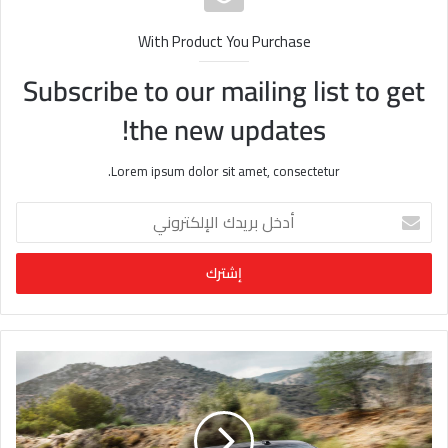
With Product You Purchase
Subscribe to our mailing list to get
the new updates!
Lorem ipsum dolor sit amet, consectetur.
أ
د
خ
ل
ب
ر
ي
د
ك
ا
ل
إ