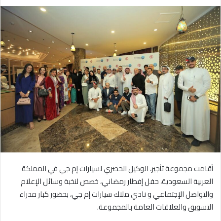
ر
س
ل
ب
ر
ي
د
ا
إ
ل
ك
ت
ر
و
أقامت مجموعة تأجير، الوكيل الحصري لسيارات إم جي في المملكة
ن
ي
العربية السعودية، حفل إفطار رمضاني، خصص لنخبة وسائل الإعلام
ا
والتواصل الإجتماعي و نادي ملاك سيارات إم جي، بحضور كبار مدراء
التسويق والعلاقات العامة بالمجموعة.