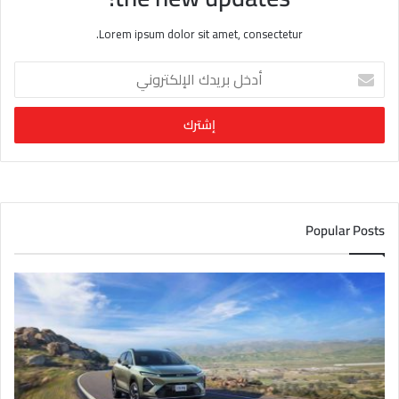
Lorem ipsum dolor sit amet, consectetur.
أ
د
خ
ل
ب
ر
ي
د
ك
Popular Posts
ا
ل
إ
ل
ك
ت
ر
و
ن