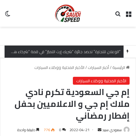
القائمة
بحث عن
ال
“الوعلان للتجارة” تحصد جائزة “شريك إرث التميّز” في قمة “شركاء هيونداي لعام 2026” تقديراً للتميّز التشغيلي وريادة تجارب العميل
الرئيسية
/
أخبار السيارات
/
الأخبار المحلية ووكلاء السيارات
الأخبار المحلية ووكلاء السيارات
إم جي السعودية تكرم نادي
ملاك إم جي و الاعلاميين بحفل
إفطار رمضاني
سعودي سبيد
أ
2022-04-21
0
776
دقيقة واحدة