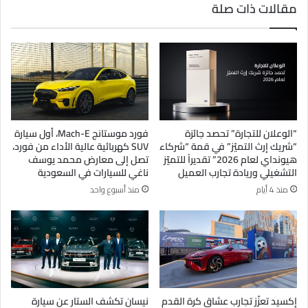
مقالات ذات صلة
“الوعلان للتجارة” تحصد جائزة
فورد موستانج Mach-E، أول سيارة
“شريك إرث التميّز” في قمة “شركاء
SUV كهربائية عالية الأداء من فورد،
هيونداي لعام 2026” تقديراً للتميّز
تصل إلى معارض محمد يوسف
التشغيلي وريادة تجارب العميل
ناغي للسيارات في السعودية
منذ 4 أيام
منذ أسبوع واحد
إكسيد تعزّز تجارب عشاق كرة القدم
نيسان تكشف الستار عن سيارة