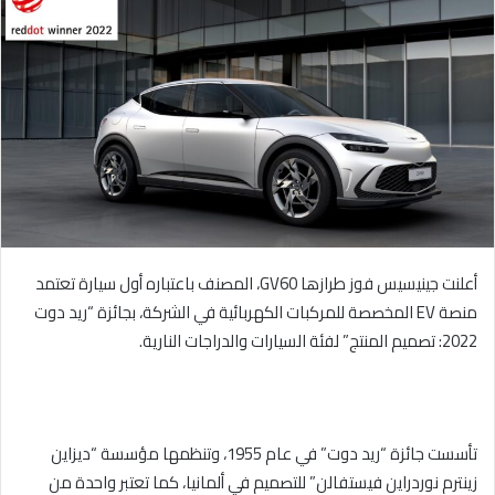
ل
ب
ر
ي
د
ا
إ
ل
ك
ت
ر
أعلنت جينيسيس فوز طرازها
GV60
، المصنف باعتباره أول سيارة تعتمد
و
منصة
EV
المخصصة للمركبات الكهربائية في الشركة، بجائزة “ريد دوت
ن
2022: تصميم المنتج” لفئة السيارات والدراجات النارية.
ي
ا
تأسست جائزة “ريد دوت” في عام 1955، وتنظمها مؤسسة “ديزاين
زينترم نوردراين فيستفالن” للتصميم في ألمانيا، كما تعتبر واحدة من