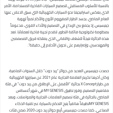
بالنسبة للأسلوب المستقبلي لتصميم السيارات الفاخرة المستدامة، الأمر
الذي يعكس استراتيجيتنا نحو السيارات الكهربائية التي سبق الاعلان عنها
العام الماضي. يجسد الطراز المفهوم الأروع والأكثر تميزاً لهوية
جينيسيس، إذ يجمع بين الإبداع في التصميم والأداء القوي، مدعوماً
بمنظومة تكنولوجية فائقة التطور، لنقدم تجربة فاخرة لعملائنا. تعد
هذه الجائزة نتيجةً للشغف والتفاني الذي يمتلكه فريق المصممين
والمهندسين، وإصرارهم على تحويل الأحلام إلى حقيقة”.
حصدت جينيسيس العديد من جوائز “ريد دوت” خلال السنوات الماضية،
وكان آخرها تكريم العلامة التجارية عام 2021 عن سيارتها الكهربائية
من طراز
X Concept
بجائزة “الأفضل على الإطلاق من ريد دوت” في فئة
مفاهيم التصميم، وفوز تطبيق
MY GENESIS
في شهر أغسطس
الماضي بالجائزة في فئة تصميم العلامات التجارية والمواصلات. ويعد
MY GENESIS
تطبيقاً هاتفياً يتيح التحكم بالسيارة عبر تقنية الذكاء
الصناعي. كما حصدت جينيسيس أربع جوائز ريد دوت 2020 ضمن فئات