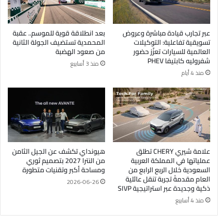
عبر تجارب قيادة مباشرة وعروض
بعد انطلاقة قوية للموسم.. عقبة
تسويقية تفاعلية: التوكيلات
المحمدية تستضيف الجولة الثانية
العالمية للسيارات تعزّز حضور
من صعود الهضبة
شفروليه كابتيفا PHEV
منذ 3 أسابيع
منذ 4 أيام
علامة شيري CHERY تطلق
هيونداي تكشف عن الجيل الثامن
عملياتها في المملكة العربية
من النترا 2027 بتصميم ثوري
السعودية خلال الربع الرابع من
ومساحة أكبر وتقنيات متطورة
العام مقدمةً تجربة تنقل عائلية
2026-06-26
ذكية وجديدة عبر استراتيجية SIVP
منذ 4 أسابيع