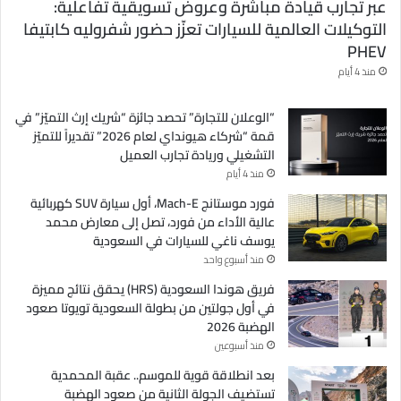
عبر تجارب قيادة مباشرة وعروض تسويقية تفاعلية:
التوكيلات العالمية للسيارات تعزّز حضور شفروليه كابتيفا
PHEV
منذ 4 أيام
“الوعلان للتجارة” تحصد جائزة “شريك إرث التميّز” في
قمة “شركاء هيونداي لعام 2026” تقديراً للتميّز
التشغيلي وريادة تجارب العميل
منذ 4 أيام
فورد موستانج Mach-E، أول سيارة SUV كهربائية
عالية الأداء من فورد، تصل إلى معارض محمد
يوسف ناغي للسيارات في السعودية
منذ أسبوع واحد
فريق هوندا السعودية (HRS) يحقق نتائج مميزة
في أول جولتين من بطولة السعودية تويوتا صعود
الهضبة 2026
منذ أسبوعين
بعد انطلاقة قوية للموسم.. عقبة المحمدية
تستضيف الجولة الثانية من صعود الهضبة