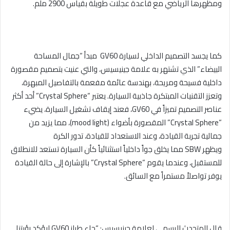
ومظهرها الرياضي مع قاعدة عجلات طويلة بقياس 2900 ملم.
كما يجسد التصميم الداخلي لسيارة
GV60
مبدأ “جمال المساحة
البيضاء” الذي تشتهر به علامة جينيسيس، والتي عنيت بتصميم مقصورة
داخلية فسيحة ومريحة، بهندسة عائمة مفعمة بالتفاصيل المبهرة،
وتعزز التقنيات المبتكرة جاذبية السيارة. يعتبر “
Crystal Sphere
” أحد أكثر
عناصر التصميم تميزاً في
GV60
، فعند إيقاف تشغيل السيارة، يضيء
“
Crystal Sphere
” المقصورة بأضواء (
mood light
)، مما يزيد من
جمالية تجربة القيادة، وعند الاستعداد للقيادة، تدور الكرة
ويظهر
SBW
مما يخلق جواً داخلياً استثنائياً كأن السيارة تستعد للانطلاق
للمستقبل، وعندما يقوم “
Crystal Sphere
” بالإشارة إلى حالة القيادة
يوفر تواصلاً مستمراً مع السائق.
قال المتحدث الرسمي لعلامة جينيسيس: “جاء طراز
GV60
ليؤكد رؤيتنا