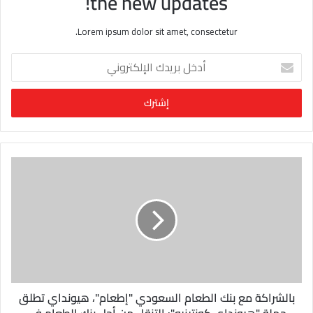
the new updates!
Lorem ipsum dolor sit amet, consectetur.
أ
د
خ
ل
ب
ر
ي
د
ك
ا
ل
إ
ل
ك
ت
ر
و
بالشراكة مع بنك الطعام السعودي "إطعام"، هيونداي تطلق
ن
حملة "هيونداي كونتينيو": التنقل من أجل بنك الطعام في