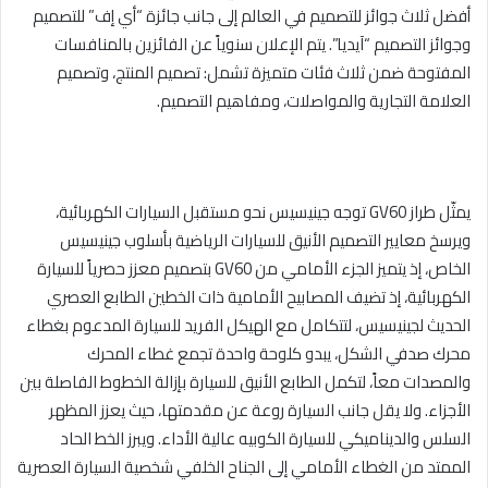
أفضل ثلاث جوائز للتصميم في العالم إلى جانب جائزة “أي إف” للتصميم
وجوائز التصميم “آيديا”. يتم الإعلان سنوياً عن الفائزين بالمنافسات
المفتوحة ضمن ثلاث فئات متميزة تشمل: تصميم المنتج، وتصميم
العلامة التجارية والمواصلات، ومفاهيم التصميم.
يمثّل طراز
GV60
توجه جينيسيس نحو مستقبل السيارات الكهربائية،
ويرسخ معايير التصميم الأنيق للسيارات الرياضية بأسلوب جينيسيس
الخاص، إذ يتميز الجزء الأمامي من
GV60
بتصميم معزز حصرياً للسيارة
الكهربائية، إذ تضيف المصابيح الأمامية ذات الخطين الطابع العصري
الحديث لجينيسيس، لتتكامل مع الهيكل الفريد للسيارة المدعوم بغطاء
محرك صدفي الشكل، يبدو كلوحة واحدة تجمع غطاء المحرك
والمصدات معاً، لتكمل الطابع الأنيق للسيارة بإزالة الخطوط الفاصلة بين
الأجزاء. ولا يقل جانب السيارة روعة عن مقدمتها، حيث يعزز المظهر
السلس والديناميكي للسيارة الكوبيه عالية الأداء. ويبرز الخط الحاد
الممتد من الغطاء الأمامي إلى الجناح الخلفي شخصية السيارة العصرية