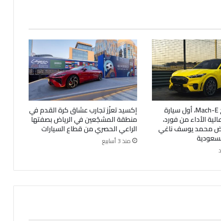
فورد موستانج Mach-E، أول سيارة
إكسيد تعزّز تجارب عشاق كرة القدم في
ة عالية الأداء من فورد،
منطقة المشجّعين في الرياض بصفتها
رض محمد يوسف ناغي
الراعي الحصري من قطاع السيارات
لسعودية
منذ 3 أسابيع