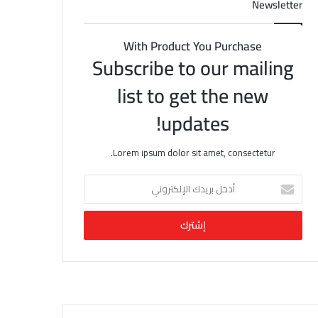
Newsletter
With Product You Purchase
Subscribe to our mailing
list to get the new
updates!
Lorem ipsum dolor sit amet, consectetur.
أ
د
خ
ل
ب
ر
ي
د
ك
ا