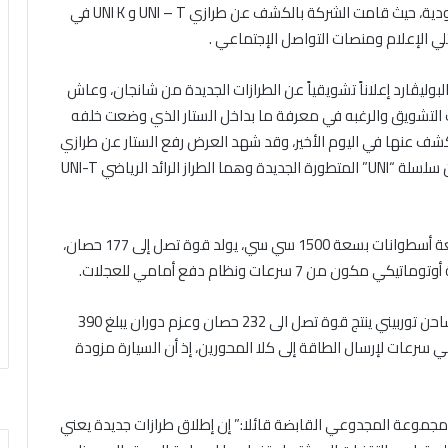
شانجان الجديدة “UNI” في أسواق المملكة العربية السعودية، حيث قامت الشركة بالكشف عن طرازي UNI – T و UNI K في
ي الإعلام ومنصات التواصل الإجتماعي .
بوليڤارد إعلاناً تشويقياً عن الطرازات الجديدة من شانجان، وعاش
ت التشويق والرغبه في معرفة ما بداخل الستار الذي وضعت خلفه
لكشف عنها في اليوم الأخير، وقد شهد العرض رفع الستار عن طرازي
شانجان ذو الإستخدامات المتعددة، الأنيقة والراقية ضمن سلسلة “UNI” المتطورة الجديدة وهما الطراز الرائد الرياضي UNI-T
وبالحديث عن طراز UNI-T الجديد، تم تزويده بمحرك ذي أربعة أسطوانات بسعة 1500 سي سي، يولد قوة تصل إلى 177 حصان،
أما الطراز الآخر UNI- K ، فهو مزود بمحرك بسعة 2.0 لتر بشاحن توربيني ينتج قوة تصل الى 232 حصان وعزم دوران يبلغ 390
 سرعات لإرسال الطاقة إلى كلا المحورين، إذ أن السيارة مزودة
جموعة المجدوعي القابضة قائلا:” إن إطلاق طرازات جديدة يعني