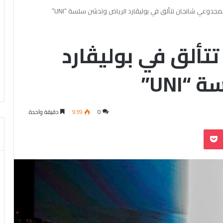
لمجدوعي شانجان تتألق في بوليڤارد الرياض وتدشن سلسة “UNI”
تألق في بوليڤارد
UNI”
0
939
دقيقة واحدة
بوكيت