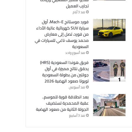
تجارب العميل
منذ 3 أيام
فورد موستانج Mach-E، أول
سيارة SUV كهربائية عالية الأداء
من فورد، تصل إلى معارض
محمد يوسف ناغي للسيارات في
السعودية
منذ أسبوع واحد
فريق هوندا السعودية (HRS)
يحقق نتائج مميزة في أول
جولتين من بطولة السعودية
تويوتا صعود الهضبة 2026
منذ أسبوعين
بعد انطلاقة قوية للموسم..
عقبة المحمدية تستضيف
الجولة الثانية من صعود الهضبة
منذ 3 أسابيع