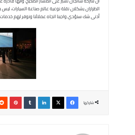
أن شركة شانجان تسير على المسار الصحيح، وأنها قادرة ع
الطرازان يشكلان نقلة نوعية عالم صناعة السيارات، ليس
أدنى شك سنؤدي واجبنا اتجاه عملائنا ونوفر لهم خدمات 
فيسبوك
X
لينكدإن
‏Tumblr
بينتيريست
شاركها