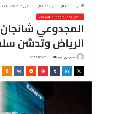
الرئيسية
/
أخبار السيارات
/
الأخبار المحلية ووكلاء السيارات
/
ا
الأخبار المحلية ووكلاء السيارات
المجدوعي شانجان ت
الرياض وتدشن سلسة “
سعودي سبيد
أ
2022-03-28
ر
X
لينكدإن
‏Tumblr
بينتيريست
‏Reddit
‏VKontakte
Odnoklassniki
س
ل
ب
ر
ي
د
ا
إ