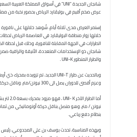
عرض ضخم أقيم في بوليڤارد الرياض بحضور نخبة من ممثل
إستمر العرض مدى ثلاثة أيام، شُوهد خلالها على نافورة ال
خلالها زوار منطقة البوليڤارد في العاصمة الرياض لحظا
الطرازات في الجهة المقابلة للنافورة، وذلك قبل لحظة ا
والطراز المتطور UNI-K .
وعزم أقصى للدوران يصل الى 300 نيوتن/متر، وناقل حركة أوتوماتيكي مكون من 7 سرعات ونظام دفع أمامي للعجلات.
نيوتن / متر، وهو متصل بناقل حركة أوتوماتيكي من ثماني
بنظام دفع رباعي.
وبهذه المناسبة، تحدث يوسف بن علي المجدوعي، رئيس م