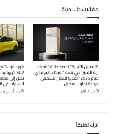
مقالات ذات صلة
“الوعلان للتجارة” تحصد جائزة “شريك
إرث التميّز” في قمة “شركاء هيونداي
SUV كهربائي
لعام 2026” تقديراً للتميّز التشغيلي
تصل إلى معا
وريادة تجارب العميل
للسيارات في ا
منذ 3 أيام
منذ أسبوع واحد
اترك تعليقاً