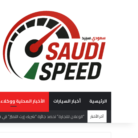
الرئيسية
أخبار السيارات
الأخبار المحلية ووكلاء 
آخر الأخبار
“الوعلان للتجارة” تحصد جائزة “شريك إرث التميّز” في قمة “شركاء هيونداي لعام 2026” ت