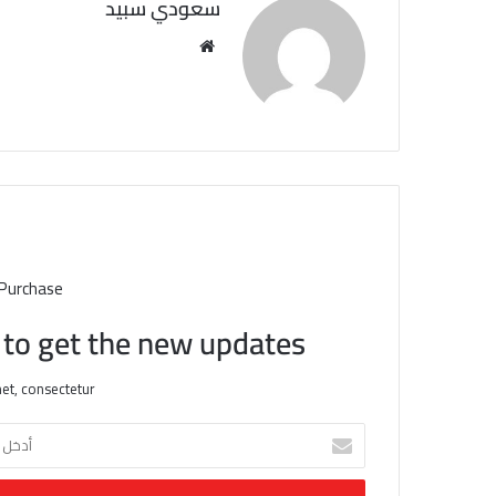
سعودي سبيد
مو
قع
الوي
ب
 Purchase
t to get the new updates!
et, consectetur.
أ
د
خ