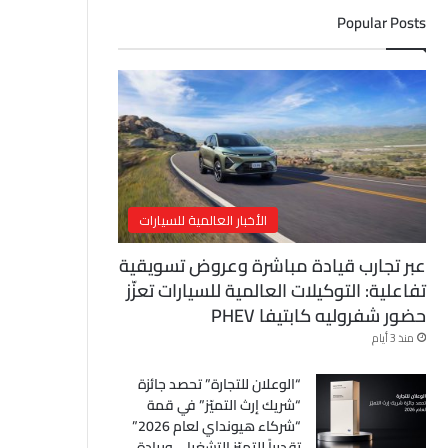
ل
Popular Posts
إ
ل
ك
ت
ر
و
ن
ي
الأخبار العالمية للسيارات
عبر تجارب قيادة مباشرة وعروض تسويقية
تفاعلية: التوكيلات العالمية للسيارات تعزّز
حضور شفروليه كابتيفا PHEV
منذ 3 أيام
“الوعلان للتجارة” تحصد جائزة
“شريك إرث التميّز” في قمة
“شركاء هيونداي لعام 2026”
تقديراً للتميّز التشغيلي وريادة