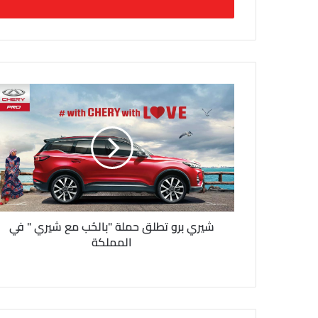
ل
ب
ر
ي
د
ك
ا
ل
إ
ل
ك
ت
ر
و
ن
شيري برو تطلق حملة "بالحُب مع شيري " في
ي
المملكة