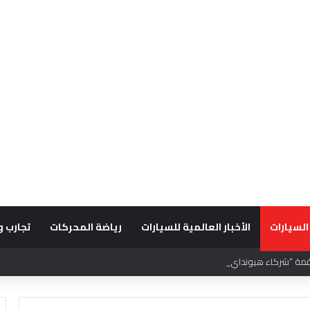
السيارات
الأخبار العالمية للسيارات
رياضة المحركات
تجارب و
قديراً للتميّز التشغيلي وريادة تجارب العميل