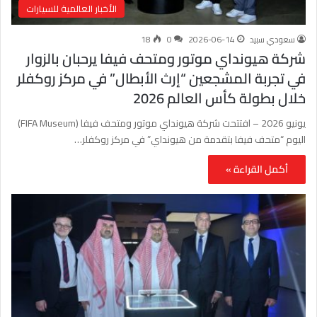
الأخبار العالمية للسيارات
سعودي سبيد
2026-06-14
0
18
شركة هيونداي موتور ومتحف فيفا يرحبان بالزوار
في تجربة المشجعين “إرث الأبطال” في مركز روكفلر
خلال بطولة كأس العالم 2026
يونيو 2026 – افتتحت شركة هيونداي موتور ومتحف فيفا (FIFA Museum)
اليوم “متحف فيفا بتقدمة من هيونداي” في مركز روكفلر…
أكمل القراءة »