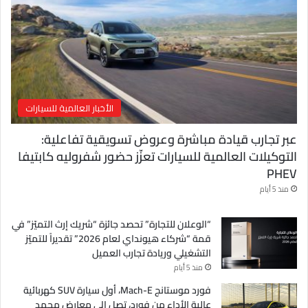
ت
ر
و
ن
ي
الأخبار العالمية للسيارات
عبر تجارب قيادة مباشرة وعروض تسويقية تفاعلية:
التوكيلات العالمية للسيارات تعزّز حضور شفروليه كابتيفا
PHEV
منذ 5 أيام
“الوعلان للتجارة” تحصد جائزة “شريك إرث التميّز” في
قمة “شركاء هيونداي لعام 2026” تقديراً للتميّز
التشغيلي وريادة تجارب العميل
منذ 5 أيام
فورد موستانج Mach-E، أول سيارة SUV كهربائية
عالية الأداء من فورد، تصل إلى معارض محمد