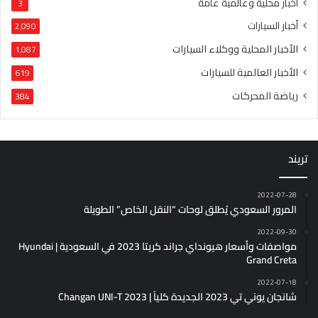
أخبار محلية وعالمية عامة
3
أخبار السيارات
2٬090
الأخبار المحلية ووكلاء السيارات
1٬087
الأخبار العالمية للسيارات
619
رياضة المحركات
384
تريند
2022-07-28
المرور السعودي يُطلق لوحات “النقل الخاص” الطويلة
2022-09-30
مواصفات وأسعار هيونداي جراند كريتا 2023 في السعودية | Hyundai
Grand Creta
2022-07-18
شانجان يوني تي 2023 الجديدة كلياً | Changan UNI-T 2023