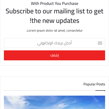
With Product You Purchase
Subscribe to our mailing list to get
the new updates!
Lorem ipsum dolor sit amet, consectetur.
أ
د
خ
ل
ب
ر
ي
د
ك
Popular Posts
ا
ل
إ
ل
ك