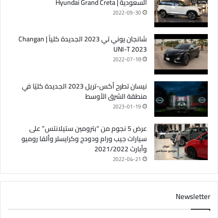
السعودية | Hyundai Grand Creta
2022-09-30
شانجان يوني تي 2023 الجديدة كلياً | Changan
UNI-T 2023
2022-07-18
نيسان تطرح أكس-تريل 2023 الجديدة كليًا في
منطقة الشرق الأوسط
2023-01-19
عرض 5 نجوم من “بترومين ستيلانتس” على
سيارات جيب ورام ودودج وكرايسلر وألفا روميو
وأبارث 2021/2022
2022-04-21
Newsletter