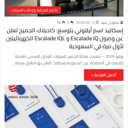
الأخبار المحلية ووكلاء السيارات
سعودي سبيد
2026-06-12
0
18
إسكاليد اسم أيقوني يتوسع: كاديلاك الجميح تعلن
عن وصول Escalade IQ و Escalade IQL الكهربائيتين
لأول مرة في السعودية
يونيو 2026 – كشفت شركة الجميح للسيارات، الوكيل الرسمي لعلامة
كاديلاك في المملكة، عن “مجموعة إسكاليد” لتُعلن بها انطلاق مرحلة…
أكمل القراءة »